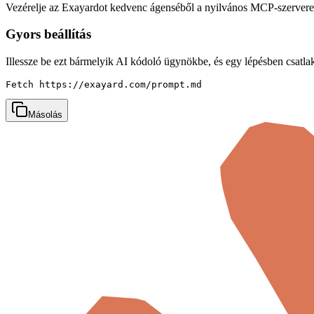
Vezérelje az Exayardot kedvenc ágenséből a nyilvános MCP-szerver
Gyors beállítás
Illessze be ezt bármelyik AI kódoló ügynökbe, és egy lépésben csatla
Fetch https://exayard.com/prompt.md
Másolás