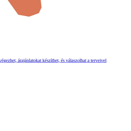
zhet, árajánlatokat készíthet, és válaszolhat a terveivel