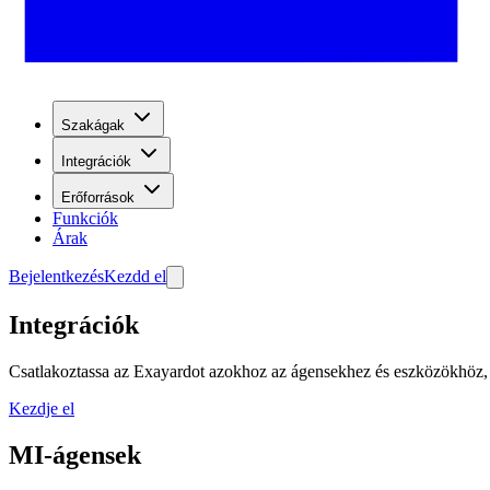
Szakágak
Integrációk
Erőforrások
Funkciók
Árak
Bejelentkezés
Kezdd el
Integrációk
Csatlakoztassa az Exayardot azokhoz az ágensekhez és eszközökhöz, 
Kezdje el
MI-ágensek