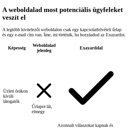
A weboldalad most potenciális ügyfeleket
veszít el
A legtöbb kivitelezői weboldalon csak egy kapcsolatfelvételi űrlap
és egy e-mail cím van. Íme, mi történik, ha hozzáadod az Exayardot.
Weboldalad
Képesség
Exayarddal
jelenleg
Üzleti órákon
kívüli
látogatók
Űrlapot lát,
elmegy
Azonnali válaszokat kapnak és