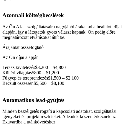
Azonnali költségbecslések
Az Ön AI-ja szolgáltatásaira nagyjából árakat ad a beállított díjai
alapján, így a látogatók gyors választ kapnak, Ön pedig előre
meghatározott elvárásokat állít be.
Árajánlat összefoglaló
Az Ön díjai alapján
Terasz kivitelezés
$3,200 – $4,800
Kültéri világítás
$800 – $1,200
Fűgyep és tereprendezés
$1,500 – $2,100
Becsült összesen
$5,500 – $8,100
Automatikus lead-gyűjtés
Minden beszélgetés rögzíti a kapcsolati adatokat, szolgáltatási
igényeket és projekt részleteket. A leadek készen érkeznek az
Exayardba a utánkövetéshez.