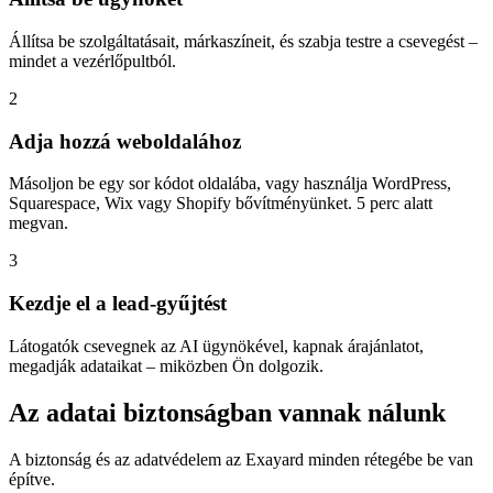
Állítsa be szolgáltatásait, márkaszíneit, és szabja testre a csevegést –
mindet a vezérlőpultból.
2
Adja hozzá weboldalához
Másoljon be egy sor kódot oldalába, vagy használja WordPress,
Squarespace, Wix vagy Shopify bővítményünket. 5 perc alatt
megvan.
3
Kezdje el a lead-gyűjtést
Látogatók csevegnek az AI ügynökével, kapnak árajánlatot,
megadják adataikat – miközben Ön dolgozik.
Az adatai biztonságban vannak nálunk
A biztonság és az adatvédelem az Exayard minden rétegébe be van
építve.