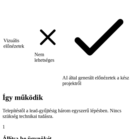
Vizuális
előnézetek
Nem
lehetséges
AI által generált előnézetek a kész
projektről
Így működik
Telepítéstől a lead-gyűjtésig három egyszerű lépésben. Nincs
szükség technikai tudásra.
1
Állítsa be ügynökét