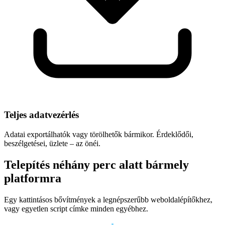
Teljes adatvezérlés
Adatai exportálhatók vagy törölhetők bármikor. Érdeklődői,
beszélgetései, üzlete – az önéi.
Telepítés néhány perc alatt bármely
platformra
Egy kattintásos bővítmények a legnépszerűbb weboldalépítőkhez,
vagy egyetlen script címke minden egyébhez.