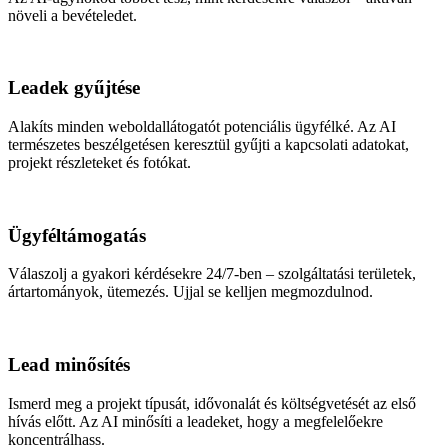
növeli a bevételedet.
Leadek gyűjtése
Alakíts minden weboldallátogatót potenciális ügyfélké. Az AI
természetes beszélgetésen keresztül gyűjti a kapcsolati adatokat,
projekt részleteket és fotókat.
Ügyféltámogatás
Válaszolj a gyakori kérdésekre 24/7-ben – szolgáltatási területek,
ártartományok, ütemezés. Ujjal se kelljen megmozdulnod.
Lead minősítés
Ismerd meg a projekt típusát, idővonalát és költségvetését az első
hívás előtt. Az AI minősíti a leadeket, hogy a megfelelőekre
koncentrálhass.