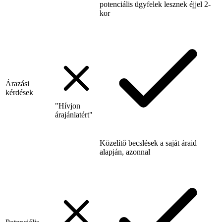
potenciális ügyfelek lesznek éjjel 2-
kor
Árazási
kérdések
"Hívjon
árajánlatért"
Közelítő becslések a saját áraid
alapján, azonnal