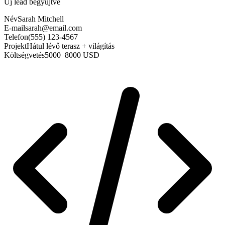
Új lead begyűjtve
Név
Sarah Mitchell
E-mail
sarah@email.com
Telefon
(555) 123-4567
Projekt
Hátul lévő terasz + világítás
Költségvetés
5000–8000 USD