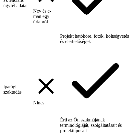
Potenciális
ügyfél adatai
Név és e-
mail egy
űrlapról
Projekt hatóköre, fotók, költségvetés
és elérhetőségek
Iparági
szaktudás
Nincs
Érti az Ön szakmájának
terminológiáját, szolgáltatásait és
projekttípusait