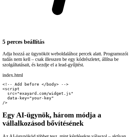
5 perces beállítás
Adja hozzá az ügynököt weboldalához percek alatt. Programozói
tudás nem kell – csak illesszen be egy kódrészletet, állítsa be
szolgáltatásait, és kezdje el a lead-gyűjtést.
index.html
<!-- Add before </body> -->
<script
src
=
"exayard.com/widget.js"
data-key
=
"your-key"
/>
Egy AI-ügynök, három módja a
vállalkozásod bővítésének
Az AI-ügynököd többet tesz, mint kérdésekre válaszol – aktívan