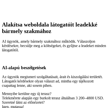
Alakítsa weboldala látogatóit leadekké
bármely szakmához
AI ügynök, amely bármely szakmához működik. Válaszoljon
kérdésekre, becsülje meg a költségeket, és gyűjtse a leadeket minden
látogatótól.
AI-alapú beszélgetések
Az ügynök megismeri szolgáltatásait, árait és kiszolgálási területét.
Látogatói kérdésekre olyan választ ad, mintha egy tájékozott
csapattag lenne, aki sosem pihen.
Mennyibe kerülne egy új terasz?
Telekmérete alapján egy burkolt terasz általában 3 200–4800 USD.
Szeretné látni az előnézetet?
Igen, mutassa!