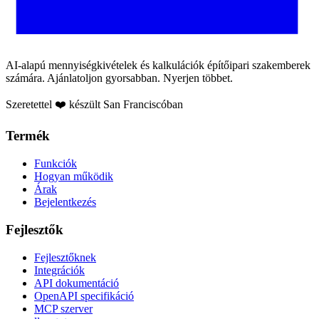
AI-alapú mennyiségkivételek és kalkulációk építőipari szakemberek
számára. Ajánlatoljon gyorsabban. Nyerjen többet.
Szeretettel ❤️ készült San Franciscóban
Termék
Funkciók
Hogyan működik
Árak
Bejelentkezés
Fejlesztők
Fejlesztőknek
Integrációk
API dokumentáció
OpenAPI specifikáció
MCP szerver