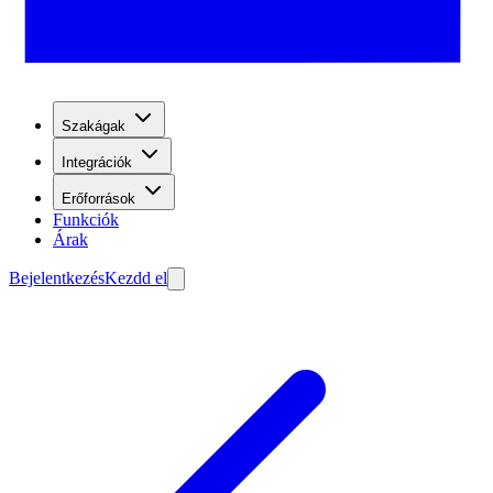
Szakágak
Integrációk
Erőforrások
Funkciók
Árak
Bejelentkezés
Kezdd el