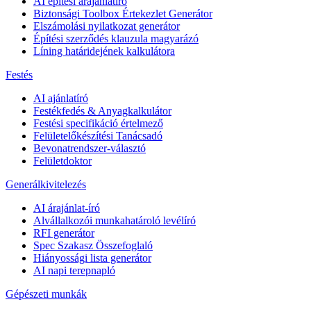
AI építési árajánlatíró
Biztonsági Toolbox Értekezlet Generátor
Elszámolási nyilatkozat generátor
Építési szerződés klauzula magyarázó
Líning határidejének kalkulátora
Festés
AI ajánlatíró
Festékfedés & Anyagkalkulátor
Festési specifikáció értelmező
Felületelőkészítési Tanácsadó
Bevonatrendszer-választó
Felületdoktor
Generálkivitelezés
AI árajánlat-író
Alvállalkozói munkahatároló levélíró
RFI generátor
Spec Szakasz Összefoglaló
Hiányossági lista generátor
AI napi terepnapló
Gépészeti munkák