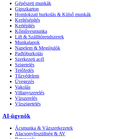
Gépészeti munkák
Gipszkarton
Homlokzati burkolás & Külső munkák
Kerítésépítés
Kertépítés
Kőművesmunka
Lift & Szállítórendszerek
Munkalapok
Napelem & Megújulók
Padlóburkolás
Szerkezeti acél
Szigetelés
Tetőfedés
Tűzvédelem
Üvegezés
Vakolás
Villanyszerelés
Vízszerelés
Vízszigetelés
AI-ügynök
Ácsmunka & Vázszerkezetek
Alacsonyfeszültség & AV