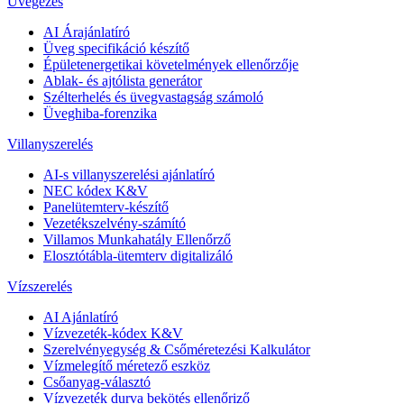
Üvegezés
AI Árajánlatíró
Üveg specifikáció készítő
Épületenergetikai követelmények ellenőrzője
Ablak- és ajtólista generátor
Szélterhelés és üvegvastagság számoló
Üveghiba-forenzika
Villanyszerelés
AI-s villanyszerelési ajánlatíró
NEC kódex K&V
Panelütemterv-készítő
Vezetékszelvény-számító
Villamos Munkahatály Ellenőrző
Elosztótábla-ütemterv digitalizáló
Vízszerelés
AI Ajánlatíró
Vízvezeték-kódex K&V
Szerelvényegység & Csőméretezési Kalkulátor
Vízmelegítő méretező eszköz
Csőanyag-választó
Vízvezeték durva bekötés ellenőriző