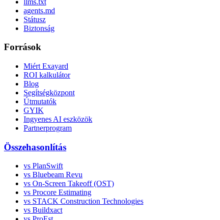
llms.txt
agents.md
Státusz
Biztonság
Források
Miért Exayard
ROI kalkulátor
Blog
Segítségközpont
Útmutatók
GYIK
Ingyenes AI eszközök
Partnerprogram
Összehasonlítás
vs PlanSwift
vs Bluebeam Revu
vs On-Screen Takeoff (OST)
vs Procore Estimating
vs STACK Construction Technologies
vs Buildxact
vs ProEst