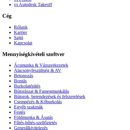
vs Autodesk Takeoff
Cég
Rólunk
Karrier
Sajtó
Kapcsolat
Mennyiségkivételi szoftver
Ácsmunka & Vázszerkezetek
Alacsonyfeszültség & AV
Betonozás
Bontás
Burkolatépítés
Bútorászat & Famegmunkálás
Bútorok, berendezések és felszerelések
Csempézés & Kőburkolás
Egyéb szakmák
Festés
Földmunka & Ásatás
Fűtés-hűtés-szellőztetés
Generálkivitelezés