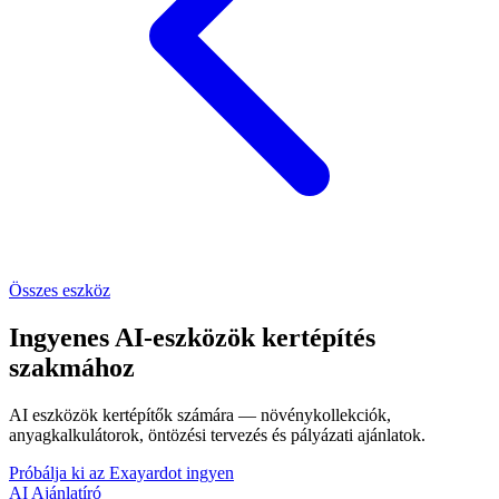
Összes eszköz
Ingyenes AI-eszközök kertépítés
szakmához
AI eszközök kertépítők számára — növénykollekciók,
anyagkalkulátorok, öntözési tervezés és pályázati ajánlatok.
Próbálja ki az Exayardot ingyen
AI Ajánlatíró