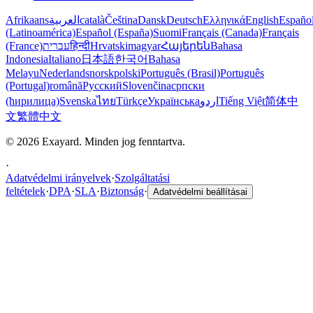
Afrikaans
العربية
català
Čeština
Dansk
Deutsch
Ελληνικά
English
Españo
(Latinoamérica)
Español (España)
Suomi
Français (Canada)
Français
(France)
עברית
हिन्दी
Hrvatski
magyar
Հայերեն
Bahasa
Indonesia
Italiano
日本語
한국어
Bahasa
Melayu
Nederlands
norsk
polski
Português (Brasil)
Português
(Portugal)
română
Русский
Slovenčina
српски
(ћирилица)
Svenska
ไทย
Türkçe
Українська
اردو
Tiếng Việt
简体中
文
繁體中文
© 2026 Exayard. Minden jog fenntartva.
·
Adatvédelmi irányelvek
·
Szolgáltatási
feltételek
·
DPA
·
SLA
·
Biztonság
·
Adatvédelmi beállításai