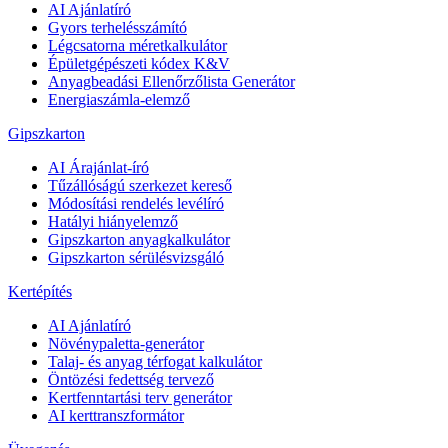
AI Ajánlatíró
Gyors terhelésszámító
Légcsatorna méretkalkulátor
Épületgépészeti kódex K&V
Anyagbeadási Ellenőrzőlista Generátor
Energiaszámla-elemző
Gipszkarton
AI Árajánlat-író
Tűzállóságú szerkezet kereső
Módosítási rendelés levélíró
Hatályi hiányelemző
Gipszkarton anyagkalkulátor
Gipszkarton sérülésvizsgáló
Kertépítés
AI Ajánlatíró
Növénypaletta-generátor
Talaj- és anyag térfogat kalkulátor
Öntözési fedettség tervező
Kertfenntartási terv generátor
AI kerttranszformátor