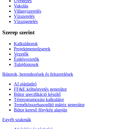
Üvegezés
Vakolás
Villanyszerelés
Vízszerelés
Vízszigetelés
Szerep szerint
Kalkulátorok
Projektmenedzserek
Vezetők
Építésvezetők
Tulajdonosok
Bútorok, berendezések és felszerelések
AI ajánlatíró
FF&E költségvetés generátor
Bútor specifikáció készítő
Térprogramozási kalkulátor
Termékösszehasonlító mátrix generátor
Bútor kereső fénykép alapján
Egyéb szakmák