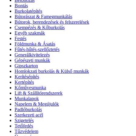
Betonozás
Bontás
Burkolatépítés
Bútorászat & Famegmunkálás
Bútorok, berendezések és felszerelések
Csempézés & Kőburkolás
Egyéb szakmák
Festés
Földmunka & Ásatás
Fűtés-hűtés-szellőztetés
Generálkivitelezés
Gépészeti munkák
Gipszkarton
Homlokzati burkolás & Külső munkák
Kerítésépítés
Kertépítés
Kőművesmunka
Lift & Szállítórendszerek
Munkalapok
Napelem & Megújulók
Padlóburkolás
Szerkezeti acél
Szigetelés
Tetőfedés
Tűzvédelem