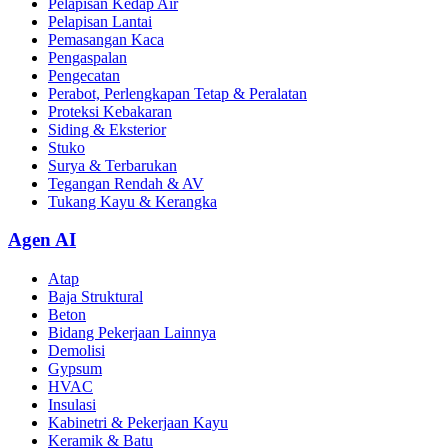
Pelapisan Kedap Air
Pelapisan Lantai
Pemasangan Kaca
Pengaspalan
Pengecatan
Perabot, Perlengkapan Tetap & Peralatan
Proteksi Kebakaran
Siding & Eksterior
Stuko
Surya & Terbarukan
Tegangan Rendah & AV
Tukang Kayu & Kerangka
Agen AI
Atap
Baja Struktural
Beton
Bidang Pekerjaan Lainnya
Demolisi
Gypsum
HVAC
Insulasi
Kabinetri & Pekerjaan Kayu
Keramik & Batu