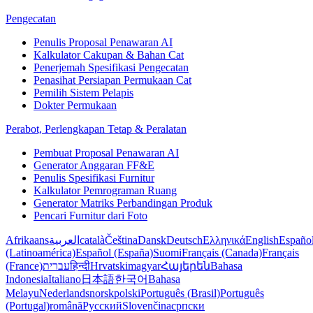
Pengecatan
Penulis Proposal Penawaran AI
Kalkulator Cakupan & Bahan Cat
Penerjemah Spesifikasi Pengecatan
Penasihat Persiapan Permukaan Cat
Pemilih Sistem Pelapis
Dokter Permukaan
Perabot, Perlengkapan Tetap & Peralatan
Pembuat Proposal Penawaran AI
Generator Anggaran FF&E
Penulis Spesifikasi Furnitur
Kalkulator Pemrograman Ruang
Generator Matriks Perbandingan Produk
Pencari Furnitur dari Foto
Afrikaans
العربية
català
Čeština
Dansk
Deutsch
Ελληνικά
English
Españo
(Latinoamérica)
Español (España)
Suomi
Français (Canada)
Français
(France)
עברית
हिन्दी
Hrvatski
magyar
Հայերեն
Bahasa
Indonesia
Italiano
日本語
한국어
Bahasa
Melayu
Nederlands
norsk
polski
Português (Brasil)
Português
(Portugal)
română
Русский
Slovenčina
српски