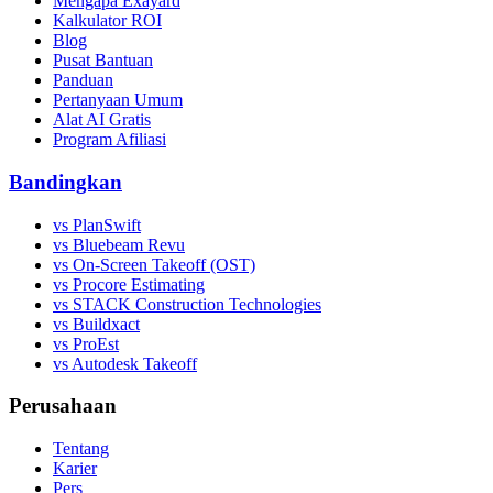
Mengapa Exayard
Kalkulator ROI
Blog
Pusat Bantuan
Panduan
Pertanyaan Umum
Alat AI Gratis
Program Afiliasi
Bandingkan
vs PlanSwift
vs Bluebeam Revu
vs On-Screen Takeoff (OST)
vs Procore Estimating
vs STACK Construction Technologies
vs Buildxact
vs ProEst
vs Autodesk Takeoff
Perusahaan
Tentang
Karier
Pers