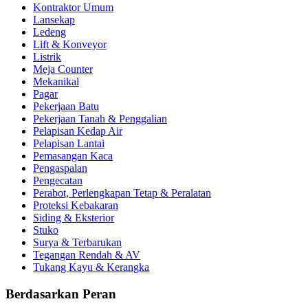
Kontraktor Umum
Lansekap
Ledeng
Lift & Konveyor
Listrik
Meja Counter
Mekanikal
Pagar
Pekerjaan Batu
Pekerjaan Tanah & Penggalian
Pelapisan Kedap Air
Pelapisan Lantai
Pemasangan Kaca
Pengaspalan
Pengecatan
Perabot, Perlengkapan Tetap & Peralatan
Proteksi Kebakaran
Siding & Eksterior
Stuko
Surya & Terbarukan
Tegangan Rendah & AV
Tukang Kayu & Kerangka
Berdasarkan Peran