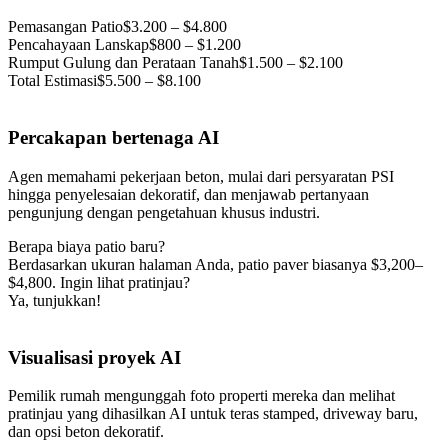
Pemasangan Patio
$3.200 – $4.800
Pencahayaan Lanskap
$800 – $1.200
Rumput Gulung dan Perataan Tanah
$1.500 – $2.100
Total Estimasi
$5.500 – $8.100
Percakapan bertenaga AI
Agen memahami pekerjaan beton, mulai dari persyaratan PSI
hingga penyelesaian dekoratif, dan menjawab pertanyaan
pengunjung dengan pengetahuan khusus industri.
Berapa biaya patio baru?
Berdasarkan ukuran halaman Anda, patio paver biasanya $3,200–
$4,800. Ingin lihat pratinjau?
Ya, tunjukkan!
Visualisasi proyek AI
Pemilik rumah mengunggah foto properti mereka dan melihat
pratinjau yang dihasilkan AI untuk teras stamped, driveway baru,
dan opsi beton dekoratif.