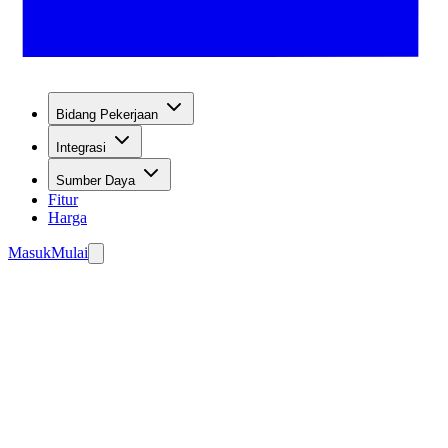
Bidang Pekerjaan
Integrasi
Sumber Daya
Fitur
Harga
Masuk
Mulai
nangkap prospek.
ngun Agen Anda Secara Gratis