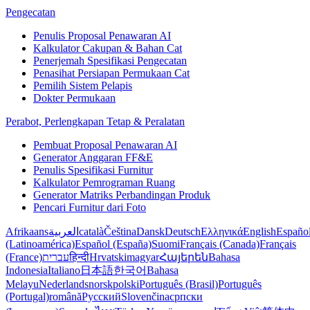
Pengecatan
Penulis Proposal Penawaran AI
Kalkulator Cakupan & Bahan Cat
Penerjemah Spesifikasi Pengecatan
Penasihat Persiapan Permukaan Cat
Pemilih Sistem Pelapis
Dokter Permukaan
Perabot, Perlengkapan Tetap & Peralatan
Pembuat Proposal Penawaran AI
Generator Anggaran FF&E
Penulis Spesifikasi Furnitur
Kalkulator Pemrograman Ruang
Generator Matriks Perbandingan Produk
Pencari Furnitur dari Foto
Afrikaans
العربية
català
Čeština
Dansk
Deutsch
Ελληνικά
English
Españo
(Latinoamérica)
Español (España)
Suomi
Français (Canada)
Français
(France)
עברית
हिन्दी
Hrvatski
magyar
Հայերեն
Bahasa
Indonesia
Italiano
日本語
한국어
Bahasa
Melayu
Nederlands
norsk
polski
Português (Brasil)
Português
(Portugal)
română
Русский
Slovenčina
српски