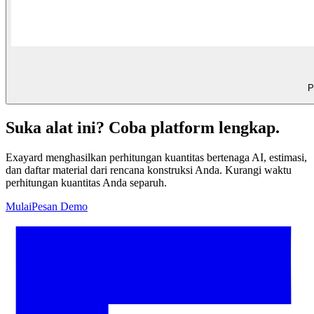
P
Suka alat ini? Coba platform lengkap.
Exayard menghasilkan perhitungan kuantitas bertenaga AI, estimasi,
dan daftar material dari rencana konstruksi Anda. Kurangi waktu
perhitungan kuantitas Anda separuh.
Mulai
Pesan Demo