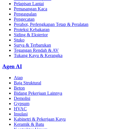
Pelapisan Lantai
Pemasangan Kaca
Pengaspalan
Pengecatan
Perabot, Perlengkapan Tetap & Peralatan
Proteksi Kebakaran
Siding & Eksterior
Stuko
Surya & Terbarukan
Tegangan Rendah & AV
Tukang Kayu & Kerangka
Agen AI
Atap
Baja Struktural
Beton
Bidang Pekerjaan Lainnya
Demolisi
Gypsum
HVAC
Insulasi
Kabinetri & Pekerjaan Kayu
Keramik & Batu