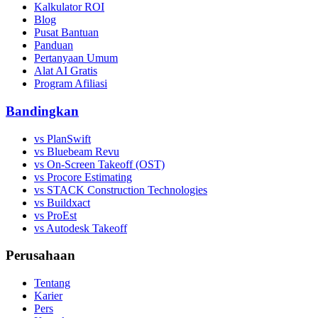
Kalkulator ROI
Blog
Pusat Bantuan
Panduan
Pertanyaan Umum
Alat AI Gratis
Program Afiliasi
Bandingkan
vs PlanSwift
vs Bluebeam Revu
vs On-Screen Takeoff (OST)
vs Procore Estimating
vs STACK Construction Technologies
vs Buildxact
vs ProEst
vs Autodesk Takeoff
Perusahaan
Tentang
Karier
Pers