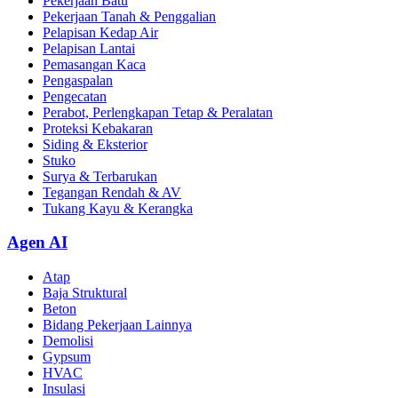
Pekerjaan Batu
Pekerjaan Tanah & Penggalian
Pelapisan Kedap Air
Pelapisan Lantai
Pemasangan Kaca
Pengaspalan
Pengecatan
Perabot, Perlengkapan Tetap & Peralatan
Proteksi Kebakaran
Siding & Eksterior
Stuko
Surya & Terbarukan
Tegangan Rendah & AV
Tukang Kayu & Kerangka
Agen AI
Atap
Baja Struktural
Beton
Bidang Pekerjaan Lainnya
Demolisi
Gypsum
HVAC
Insulasi