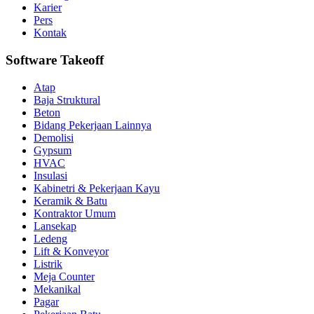
Karier
Pers
Kontak
Software Takeoff
Atap
Baja Struktural
Beton
Bidang Pekerjaan Lainnya
Demolisi
Gypsum
HVAC
Insulasi
Kabinetri & Pekerjaan Kayu
Keramik & Batu
Kontraktor Umum
Lansekap
Ledeng
Lift & Konveyor
Listrik
Meja Counter
Mekanikal
Pagar