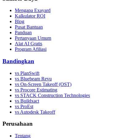
Mengapa Exayard
Kalkulator ROI
Blog
Pusat Bantuan
Panduan
Pertanyaan Umum
Alat AI Gratis
Program Afiliasi
Bandingkan
vs PlanSwift
vs Bluebeam Revu
vs On-Screen Takeoff (OST)
vs Procore Estimating
vs STACK Construction Technologies
vs Buildxact
vs ProEst
vs Autodesk Takeoff
Perusahaan
Tentang