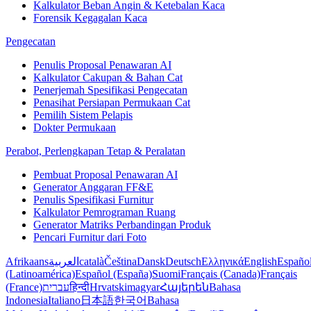
Kalkulator Beban Angin & Ketebalan Kaca
Forensik Kegagalan Kaca
Pengecatan
Penulis Proposal Penawaran AI
Kalkulator Cakupan & Bahan Cat
Penerjemah Spesifikasi Pengecatan
Penasihat Persiapan Permukaan Cat
Pemilih Sistem Pelapis
Dokter Permukaan
Perabot, Perlengkapan Tetap & Peralatan
Pembuat Proposal Penawaran AI
Generator Anggaran FF&E
Penulis Spesifikasi Furnitur
Kalkulator Pemrograman Ruang
Generator Matriks Perbandingan Produk
Pencari Furnitur dari Foto
Afrikaans
العربية
català
Čeština
Dansk
Deutsch
Ελληνικά
English
Españo
(Latinoamérica)
Español (España)
Suomi
Français (Canada)
Français
(France)
עברית
हिन्दी
Hrvatski
magyar
Հայերեն
Bahasa
Indonesia
Italiano
日本語
한국어
Bahasa