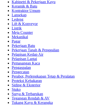
Kabinetri & Pekerjaan Kayu
Keramik & Batu
Kontraktor Umum
Lansekap
Ledeng
Lift & Konveyor
Listrik
Meja Counter
Mekanikal
Pagar
Pekerjaan Batu
Pekerjaan Tanah & Penggalian
Pelapisan Kedap Air
Pelapisan Lantai
Pemasangan Kaca
Pengaspalan
Pengecatan
Perabot, Perlengkapan Tetap & Peralatan
Proteksi Kebakaran
Siding & Eksterior
Stuko
Surya & Terbarukan
Tegangan Rendah & AV
Tukang Kayu & Kerangka