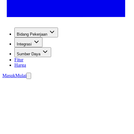
Bidang Pekerjaan
Integrasi
Sumber Daya
Fitur
Harga
Masuk
Mulai
nangkap prospek.
ngun Agen Anda Secara Gratis