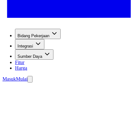
Bidang Pekerjaan
Integrasi
Sumber Daya
Fitur
Harga
Masuk
Mulai
nangkap prospek.
ngun Agen Anda Secara Gratis