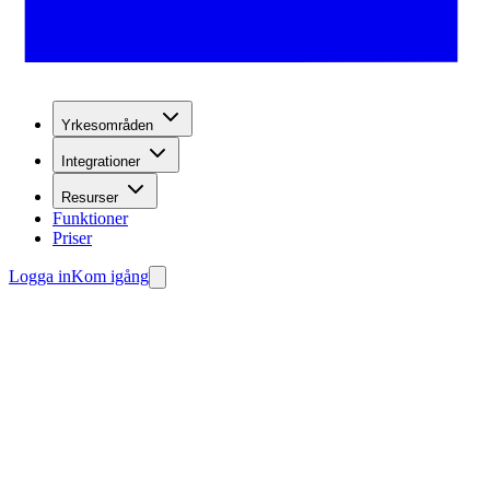
Yrkesområden
Integrationer
Resurser
Funktioner
Priser
Logga in
Kom igång