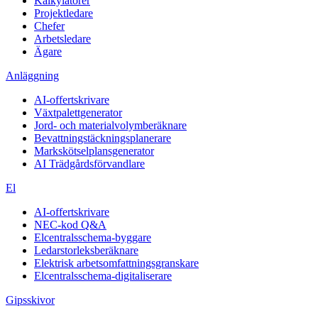
Kalkylatorer
Projektledare
Chefer
Arbetsledare
Ägare
Anläggning
AI-offertskrivare
Växtpalettgenerator
Jord- och materialvolymberäknare
Bevattningstäckningsplanerare
Markskötselplansgenerator
AI Trädgårdsförvandlare
El
AI-offertskrivare
NEC-kod Q&A
Elcentralsschema-byggare
Ledarstorleksberäknare
Elektrisk arbetsomfattningsgranskare
Elcentralsschema-digitaliserare
Gipsskivor