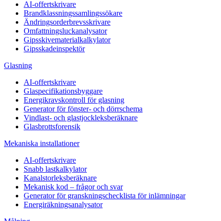
AI-offertskrivare
Brandklassningssamlingssökare
Ändringsorderbrevsskrivare
Omfattningsluckanalysator
Gipsskivematerialkalkylator
Gipsskadeinspektör
Glasning
AI-offertskrivare
Glaspecifikationsbyggare
Energikravskontroll för glasning
Generator för fönster- och dörrschema
Vindlast- och glastjockleksberäknare
Glasbrottsforensik
Mekaniska installationer
AI-offertskrivare
Snabb lastkalkylator
Kanalstorleksberäknare
Mekanisk kod – frågor och svar
Generator för granskningschecklista för inlämningar
Energiräkningsanalysator