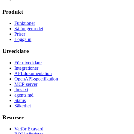
Produkt
Funktioner
Så fungerar det
Priser
Logga in
Utvecklare
För utvecklare
Integrationer
API-dokumentation
OpenAPI-specifikation
MCP-server
llms.txt
agents.md
Status
Säkerhet
Resurser
Varför Exayard