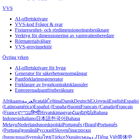
VVS
AI-offertskrivare
VVS-kod Frågor & svar
Fixturesenhet- och rördimensioneringsberäknare
Verktyg för dimensionering av varmvattenberedare
Rörmaterialväljare
VVS-grovinpektör
Övriga yrken
AI-offertskrivare för bygg
Generator för säkerhetsgenomgångar
Pantförklaringsgenerator
Förklarare av byggkontraktsklausuler
Entreprenadpantfristberäknare
Afrikaans
العربية
català
Čeština
Dansk
Deutsch
Ελληνικά
English
Españo
(Latinoamérica)
Español (España)
Suomi
Français (Canada)
Français
(France)
עברית
हिन्दी
Hrvatski
magyar
Հայերեն
Bahasa
Indonesia
Italiano
日本語
한국어
Bahasa
Melayu
Nederlands
norsk
polski
Português (Brasil)
Português
(Portugal)
română
Русский
Slovenčina
српски
(ћирилица)
Svenska
ไทย
Türkçe
Українська
اردو
Tiếng Việt
简体中