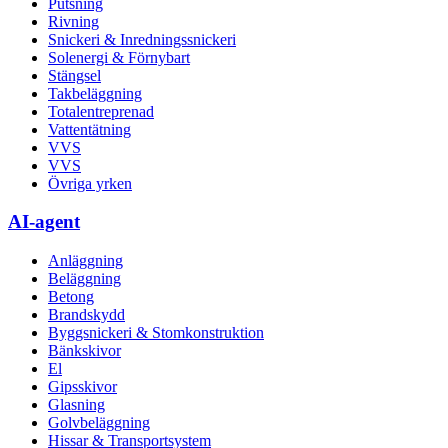
Putsning
Rivning
Snickeri & Inredningssnickeri
Solenergi & Förnybart
Stängsel
Takbeläggning
Totalentreprenad
Vattentätning
VVS
VVS
Övriga yrken
AI-agent
Anläggning
Beläggning
Betong
Brandskydd
Byggsnickeri & Stomkonstruktion
Bänkskivor
El
Gipsskivor
Glasning
Golvbeläggning
Hissar & Transportsystem