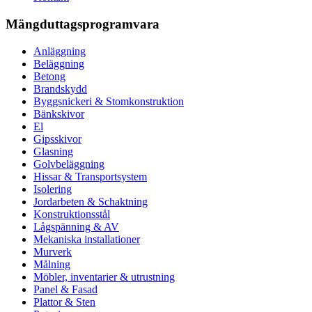
Mängduttagsprogramvara
Anläggning
Beläggning
Betong
Brandskydd
Byggsnickeri & Stomkonstruktion
Bänkskivor
El
Gipsskivor
Glasning
Golvbeläggning
Hissar & Transportsystem
Isolering
Jordarbeten & Schaktning
Konstruktionsstål
Lågspänning & AV
Mekaniska installationer
Murverk
Målning
Möbler, inventarier & utrustning
Panel & Fasad
Plattor & Sten