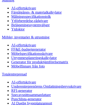
Målning
AI-offertskrivare
Färgåtgångs- & materialkalkylator
Målningsspecifikationstolk
Ytförberedelse-rådgivare
Beläggningssystemväljare
Ytdoktor
Möbler, inventarier & utrustning
AI-offertskrivare
FF&E-budgetgenerator
Möbelspecifikationsskrivare
Utrymmesplaneringskalkylator
Generator för produktjämförelsematrix
Möbelfinnare från foto
Totalentreprenad
AI-offertskrivare
Underentreprenörens Omfattningsbrevsskrivare
RFI-generator
Specavsnittssammanfattare
Punchlista-generator
AI Daglig byggplatsrapport