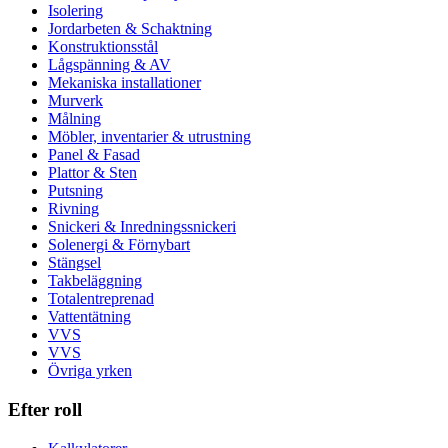
Isolering
Jordarbeten & Schaktning
Konstruktionsstål
Lågspänning & AV
Mekaniska installationer
Murverk
Målning
Möbler, inventarier & utrustning
Panel & Fasad
Plattor & Sten
Putsning
Rivning
Snickeri & Inredningssnickeri
Solenergi & Förnybart
Stängsel
Takbeläggning
Totalentreprenad
Vattentätning
VVS
VVS
Övriga yrken
Efter roll