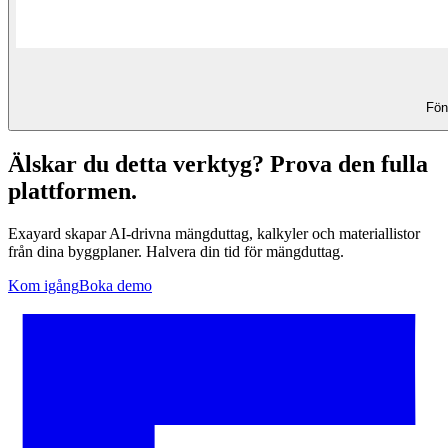
Fön
Älskar du detta verktyg? Prova den fulla
plattformen.
Exayard skapar AI-drivna mängduttag, kalkyler och materiallistor
från dina byggplaner. Halvera din tid för mängduttag.
Kom igång
Boka demo