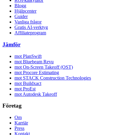
ROI-kalkylator
Blogg
Hjälpcenter
Guider
Vanliga frågor
Gratis AI-verktyg
Affiliateprogram
Jämför
mot PlanSwift
mot Bluebeam Revu
mot On-Screen Takeoff (OST)
mot Procore Estimating
mot STACK Construction Technologies
mot Buildxact
mot ProEst
mot Autodesk Takeoff
Företag
Om
Karriär
Press
Kontakt