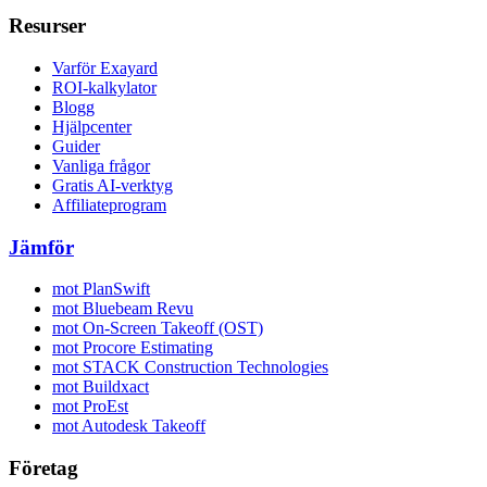
Resurser
Varför Exayard
ROI-kalkylator
Blogg
Hjälpcenter
Guider
Vanliga frågor
Gratis AI-verktyg
Affiliateprogram
Jämför
mot PlanSwift
mot Bluebeam Revu
mot On-Screen Takeoff (OST)
mot Procore Estimating
mot STACK Construction Technologies
mot Buildxact
mot ProEst
mot Autodesk Takeoff
Företag