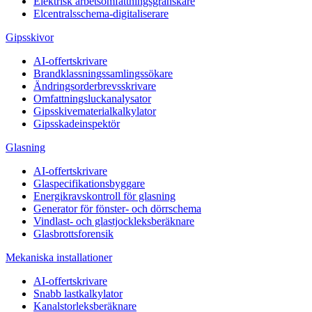
Elektrisk arbetsomfattningsgranskare
Elcentralsschema-digitaliserare
Gipsskivor
AI-offertskrivare
Brandklassningssamlingssökare
Ändringsorderbrevsskrivare
Omfattningsluckanalysator
Gipsskivematerialkalkylator
Gipsskadeinspektör
Glasning
AI-offertskrivare
Glaspecifikationsbyggare
Energikravskontroll för glasning
Generator för fönster- och dörrschema
Vindlast- och glastjockleksberäknare
Glasbrottsforensik
Mekaniska installationer
AI-offertskrivare
Snabb lastkalkylator
Kanalstorleksberäknare