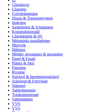
El
Gipsskivor
Glasning
Golvbeläggning
Hissar & Transportsystem
Isolering
Jordarbeten & Schaktning
Konstruktionsstål
Lågspänning & AV
Mekaniska installationer
Murverk
Målning
Möbler, inventarier & utrustning
Panel & Fasad
Plattor & Sten
Putsning
Rivning
Snickeri & Inredningssnickeri
Solenergi & Förnybart
Stängsel
Takbeläggning
Totalentreprenad
Vattentätning
VVS
VVS