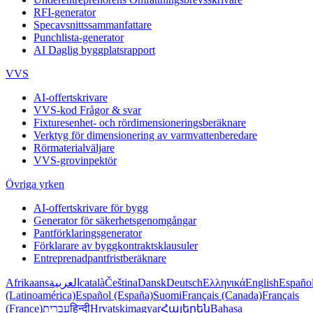
RFI-generator
Specavsnittssammanfattare
Punchlista-generator
AI Daglig byggplatsrapport
VVS
AI-offertskrivare
VVS-kod Frågor & svar
Fixturesenhet- och rördimensioneringsberäknare
Verktyg för dimensionering av varmvattenberedare
Rörmaterialväljare
VVS-grovinpektör
Övriga yrken
AI-offertskrivare för bygg
Generator för säkerhetsgenomgångar
Pantförklaringsgenerator
Förklarare av byggkontraktsklausuler
Entreprenadpantfristberäknare
Afrikaans
العربية
català
Čeština
Dansk
Deutsch
Ελληνικά
English
Españo
(Latinoamérica)
Español (España)
Suomi
Français (Canada)
Français
(France)
עברית
हिन्दी
Hrvatski
magyar
Հայերեն
Bahasa