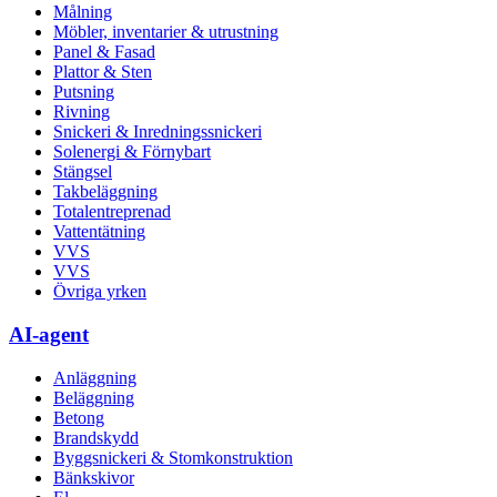
Målning
Möbler, inventarier & utrustning
Panel & Fasad
Plattor & Sten
Putsning
Rivning
Snickeri & Inredningssnickeri
Solenergi & Förnybart
Stängsel
Takbeläggning
Totalentreprenad
Vattentätning
VVS
VVS
Övriga yrken
AI-agent
Anläggning
Beläggning
Betong
Brandskydd
Byggsnickeri & Stomkonstruktion
Bänkskivor