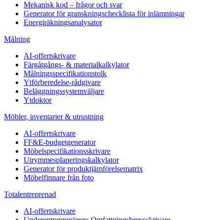
Mekanisk kod – frågor och svar
Generator för granskningschecklista för inlämningar
Energiräkningsanalysator
Målning
AI-offertskrivare
Färgåtgångs- & materialkalkylator
Målningsspecifikationstolk
Ytförberedelse-rådgivare
Beläggningssystemväljare
Ytdoktor
Möbler, inventarier & utrustning
AI-offertskrivare
FF&E-budgetgenerator
Möbelspecifikationsskrivare
Utrymmesplaneringskalkylator
Generator för produktjämförelsematrix
Möbelfinnare från foto
Totalentreprenad
AI-offertskrivare
Underentreprenörens Omfattningsbrevsskrivare