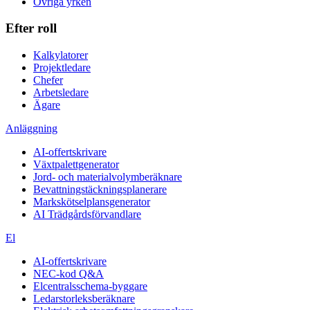
Övriga yrken
Efter roll
Kalkylatorer
Projektledare
Chefer
Arbetsledare
Ägare
Anläggning
AI-offertskrivare
Växtpalettgenerator
Jord- och materialvolymberäknare
Bevattningstäckningsplanerare
Markskötselplansgenerator
AI Trädgårdsförvandlare
El
AI-offertskrivare
NEC-kod Q&A
Elcentralsschema-byggare
Ledarstorleksberäknare