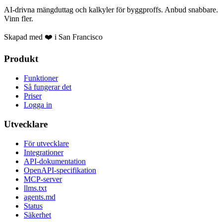
AI-drivna mängduttag och kalkyler för byggproffs. Anbud snabbare.
Vinn fler.
Skapad med ❤️ i San Francisco
Produkt
Funktioner
Så fungerar det
Priser
Logga in
Utvecklare
För utvecklare
Integrationer
API-dokumentation
OpenAPI-specifikation
MCP-server
llms.txt
agents.md
Status
Säkerhet