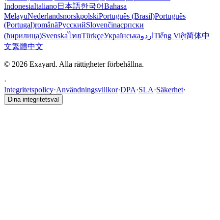
Indonesia
Italiano
日本語
한국어
Bahasa
Melayu
Nederlands
norsk
polski
Português (Brasil)
Português
(Portugal)
română
Русский
Slovenčina
српски
(ћирилица)
Svenska
ไทย
Türkçe
Українська
اردو
Tiếng Việt
简体中
文
繁體中文
© 2026 Exayard. Alla rättigheter förbehållna.
·
Integritetspolicy
·
Användningsvillkor
·
DPA
·
SLA
·
Säkerhet
·
Dina integritetsval