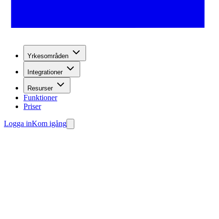
Yrkesområden
Integrationer
Resurser
Funktioner
Priser
Logga in
Kom igång