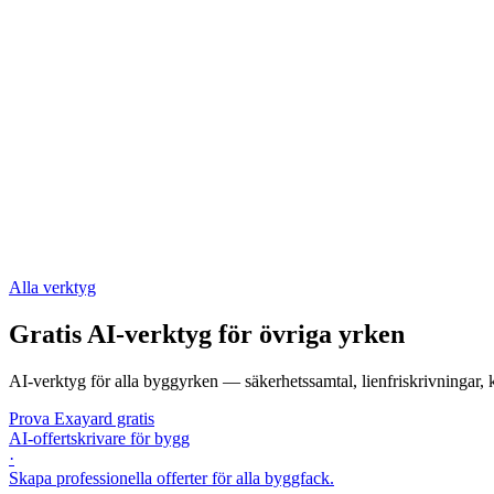
Alla verktyg
Gratis AI-verktyg för övriga yrken
AI-verktyg för alla byggyrken — säkerhetssamtal, lienfriskrivningar, 
Prova Exayard gratis
AI-offertskrivare för bygg
·
Skapa professionella offerter för alla byggfack.