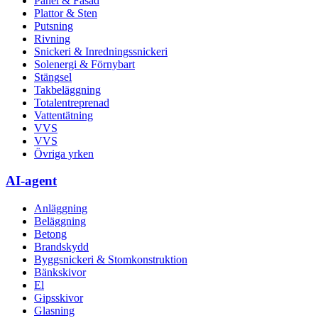
Panel & Fasad
Plattor & Sten
Putsning
Rivning
Snickeri & Inredningssnickeri
Solenergi & Förnybart
Stängsel
Takbeläggning
Totalentreprenad
Vattentätning
VVS
VVS
Övriga yrken
AI-agent
Anläggning
Beläggning
Betong
Brandskydd
Byggsnickeri & Stomkonstruktion
Bänkskivor
El
Gipsskivor
Glasning