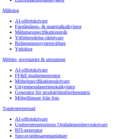
Målning
AI-offertskrivare
Färgåtgångs- & materialkalkylator
Målningsspecifikationstolk
Ytförberedelse-rådgivare
Beläggningssystemväljare
Ytdoktor
Möbler, inventarier & utrustning
AI-offertskrivare
FF&E-budgetgenerator
Möbelspecifikationsskrivare
Utrymmesplaneringskalkylator
Generator för produktjämförelsematrix
Möbelfinnare från foto
Totalentreprenad
AI-offertskrivare
Underentreprenörens Omfattningsbrevsskrivare
RFI-generator
Specavsnittssammanfattare