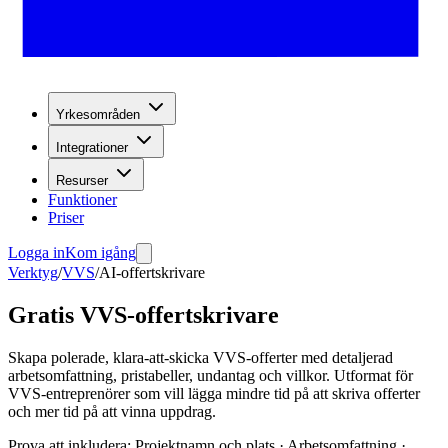
Yrkesområden
Integrationer
Resurser
Funktioner
Priser
Logga in
Kom igång
Verktyg
/
VVS
/
AI-offertskrivare
Gratis VVS-offertskrivare
Skapa polerade, klara-att-skicka VVS-offerter med detaljerad
arbetsomfattning, pristabeller, undantag och villkor. Utformat för
VVS-entreprenörer som vill lägga mindre tid på att skriva offerter
och mer tid på att vinna uppdrag.
Prova att inkludera
:
Projektnamn och plats · Arbetsomfattning ·