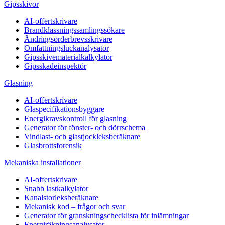
Gipsskivor
AI-offertskrivare
Brandklassningssamlingssökare
Ändringsorderbrevsskrivare
Omfattningsluckanalysator
Gipsskivematerialkalkylator
Gipsskadeinspektör
Glasning
AI-offertskrivare
Glaspecifikationsbyggare
Energikravskontroll för glasning
Generator för fönster- och dörrschema
Vindlast- och glastjockleksberäknare
Glasbrottsforensik
Mekaniska installationer
AI-offertskrivare
Snabb lastkalkylator
Kanalstorleksberäknare
Mekanisk kod – frågor och svar
Generator för granskningschecklista för inlämningar
Energiräkningsanalysator