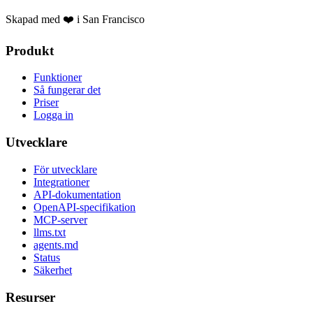
Skapad med ❤️ i San Francisco
Produkt
Funktioner
Så fungerar det
Priser
Logga in
Utvecklare
För utvecklare
Integrationer
API-dokumentation
OpenAPI-specifikation
MCP-server
llms.txt
agents.md
Status
Säkerhet
Resurser