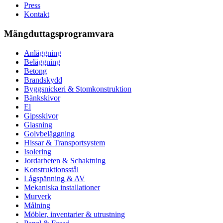
Press
Kontakt
Mängduttagsprogramvara
Anläggning
Beläggning
Betong
Brandskydd
Byggsnickeri & Stomkonstruktion
Bänkskivor
El
Gipsskivor
Glasning
Golvbeläggning
Hissar & Transportsystem
Isolering
Jordarbeten & Schaktning
Konstruktionsstål
Lågspänning & AV
Mekaniska installationer
Murverk
Målning
Möbler, inventarier & utrustning