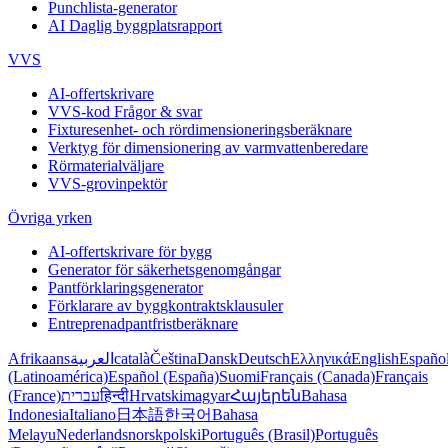
Punchlista-generator
AI Daglig byggplatsrapport
VVS
AI-offertskrivare
VVS-kod Frågor & svar
Fixturesenhet- och rördimensioneringsberäknare
Verktyg för dimensionering av varmvattenberedare
Rörmaterialväljare
VVS-grovinpektör
Övriga yrken
AI-offertskrivare för bygg
Generator för säkerhetsgenomgångar
Pantförklaringsgenerator
Förklarare av byggkontraktsklausuler
Entreprenadpantfristberäknare
Afrikaans
العربية
català
Čeština
Dansk
Deutsch
Ελληνικά
English
Españo
(Latinoamérica)
Español (España)
Suomi
Français (Canada)
Français
(France)
עברית
हिन्दी
Hrvatski
magyar
Հայերեն
Bahasa
Indonesia
Italiano
日本語
한국어
Bahasa
Melayu
Nederlands
norsk
polski
Português (Brasil)
Português