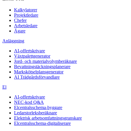
Kalkylatorer
Projektledare
Chefer
Arbetsledare
Ägare
Anläggning
AI-offertskrivare
Växtpalettgenerator
Jord- och materialvolymberäknare
Bevattningstäckningsplanerare
Markskötselplansgenerator
AI Trädgårdsförvandlare
El
AI-offertskrivare
NEC-kod Q&A
Elcentralsschema-byggare
Ledarstorleksberäknare
Elektrisk arbetsomfattningsgranskare
Elcentralsschema-digitaliserare