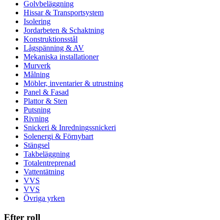
Golvbeläggning
Hissar & Transportsystem
Isolering
Jordarbeten & Schaktning
Konstruktionsstål
Lågspänning & AV
Mekaniska installationer
Murverk
Målning
Möbler, inventarier & utrustning
Panel & Fasad
Plattor & Sten
Putsning
Rivning
Snickeri & Inredningssnickeri
Solenergi & Förnybart
Stängsel
Takbeläggning
Totalentreprenad
Vattentätning
VVS
VVS
Övriga yrken
Efter roll