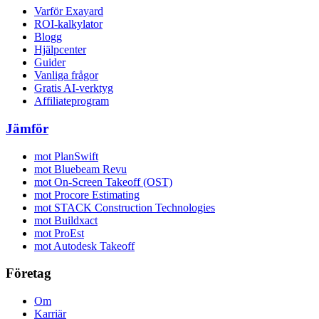
Varför Exayard
ROI-kalkylator
Blogg
Hjälpcenter
Guider
Vanliga frågor
Gratis AI-verktyg
Affiliateprogram
Jämför
mot PlanSwift
mot Bluebeam Revu
mot On-Screen Takeoff (OST)
mot Procore Estimating
mot STACK Construction Technologies
mot Buildxact
mot ProEst
mot Autodesk Takeoff
Företag
Om
Karriär