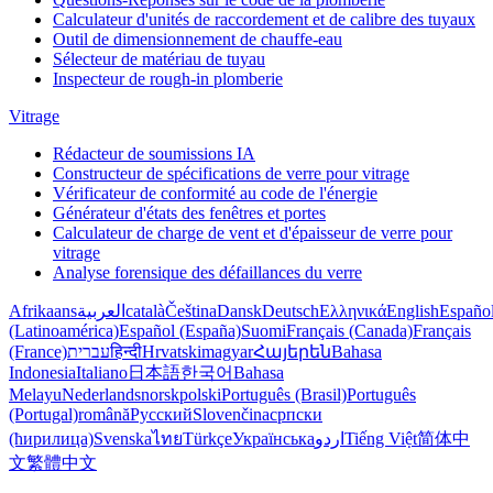
Calculateur d'unités de raccordement et de calibre des tuyaux
Outil de dimensionnement de chauffe-eau
Sélecteur de matériau de tuyau
Inspecteur de rough-in plomberie
Vitrage
Rédacteur de soumissions IA
Constructeur de spécifications de verre pour vitrage
Vérificateur de conformité au code de l'énergie
Générateur d'états des fenêtres et portes
Calculateur de charge de vent et d'épaisseur de verre pour
vitrage
Analyse forensique des défaillances du verre
Afrikaans
العربية
català
Čeština
Dansk
Deutsch
Ελληνικά
English
Españo
(Latinoamérica)
Español (España)
Suomi
Français (Canada)
Français
(France)
עברית
हिन्दी
Hrvatski
magyar
Հայերեն
Bahasa
Indonesia
Italiano
日本語
한국어
Bahasa
Melayu
Nederlands
norsk
polski
Português (Brasil)
Português
(Portugal)
română
Русский
Slovenčina
српски
(ћирилица)
Svenska
ไทย
Türkçe
Українська
اردو
Tiếng Việt
简体中
文
繁體中文