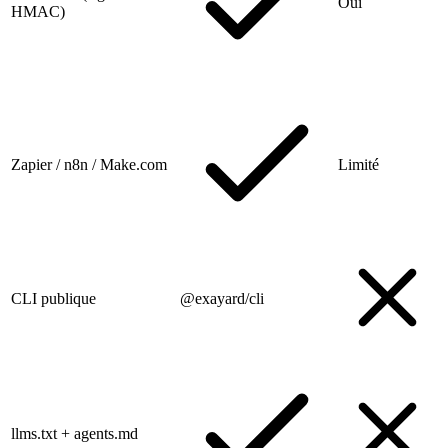
Oui
HMAC)
Zapier / n8n / Make.com
Limité
CLI publique
@exayard/cli
llms.txt + agents.md