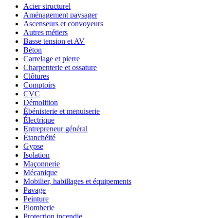
Acier structurel
Aménagement paysager
Ascenseurs et convoyeurs
Autres métiers
Basse tension et AV
Béton
Carrelage et pierre
Charpenterie et ossature
Clôtures
Comptoirs
CVC
Démolition
Ébénisterie et menuiserie
Électrique
Entrepreneur général
Étanchéité
Gypse
Isolation
Maçonnerie
Mécanique
Mobilier, habillages et équipements
Pavage
Peinture
Plomberie
Protection incendie