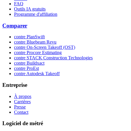
FAQ
Outils IA gratuits
Programme d'affiliation
Comparer
contre PlanSwift
contre Bluebeam Revu
contre On-Screen Takeoff (OST)
contre Procore Estimating
contre STACK Construction Technologies
contre Buildxact
contre ProEst
contre Autodesk Takeoff
Entreprise
À propos
Carrières
Presse
Contact
Logiciel de métré