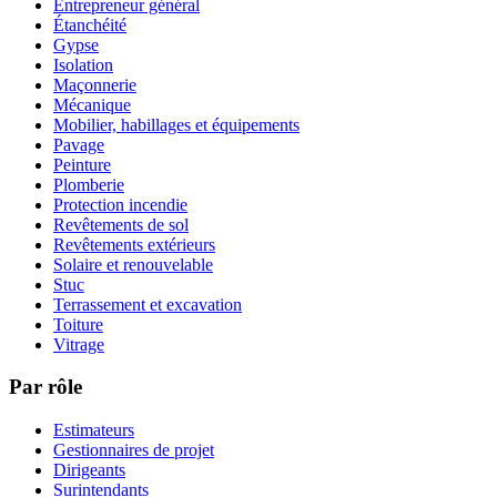
Entrepreneur général
Étanchéité
Gypse
Isolation
Maçonnerie
Mécanique
Mobilier, habillages et équipements
Pavage
Peinture
Plomberie
Protection incendie
Revêtements de sol
Revêtements extérieurs
Solaire et renouvelable
Stuc
Terrassement et excavation
Toiture
Vitrage
Par rôle
Estimateurs
Gestionnaires de projet
Dirigeants
Surintendants