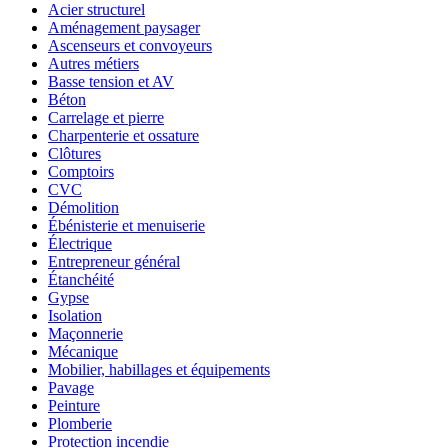
Acier structurel
Aménagement paysager
Ascenseurs et convoyeurs
Autres métiers
Basse tension et AV
Béton
Carrelage et pierre
Charpenterie et ossature
Clôtures
Comptoirs
CVC
Démolition
Ébénisterie et menuiserie
Électrique
Entrepreneur général
Étanchéité
Gypse
Isolation
Maçonnerie
Mécanique
Mobilier, habillages et équipements
Pavage
Peinture
Plomberie
Protection incendie