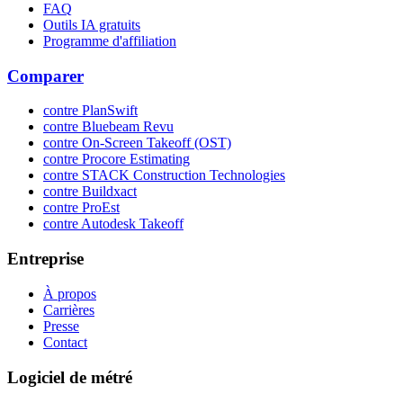
FAQ
Outils IA gratuits
Programme d'affiliation
Comparer
contre PlanSwift
contre Bluebeam Revu
contre On-Screen Takeoff (OST)
contre Procore Estimating
contre STACK Construction Technologies
contre Buildxact
contre ProEst
contre Autodesk Takeoff
Entreprise
À propos
Carrières
Presse
Contact
Logiciel de métré