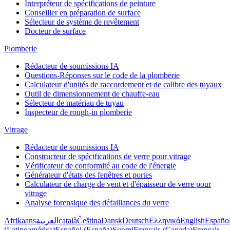
Interpréteur de spécifications de peinture
Conseiller en préparation de surface
Sélecteur de système de revêtement
Docteur de surface
Plomberie
Rédacteur de soumissions IA
Questions-Réponses sur le code de la plomberie
Calculateur d'unités de raccordement et de calibre des tuyaux
Outil de dimensionnement de chauffe-eau
Sélecteur de matériau de tuyau
Inspecteur de rough-in plomberie
Vitrage
Rédacteur de soumissions IA
Constructeur de spécifications de verre pour vitrage
Vérificateur de conformité au code de l'énergie
Générateur d'états des fenêtres et portes
Calculateur de charge de vent et d'épaisseur de verre pour
vitrage
Analyse forensique des défaillances du verre
Afrikaans
العربية
català
Čeština
Dansk
Deutsch
Ελληνικά
English
Españo
(Latinoamérica)
Español (España)
Suomi
Français (Canada)
Français