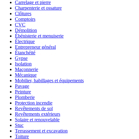
Carrelage et pierre
Charpenterie et ossature
Clôtures
Comptoirs
CVC
Démolition
Ébénisterie et menuiserie
Électrique
Entrepreneur général
Étanchéité
Gypse
Isolation
Maçonnerie
Mécanique
Mobilier, habillages et équipements
Pavage
Peinture
Plomberie
Protection incendie
Revêtements de sol
Revêtements extérieurs
Solaire et renouvelable
Stuc
Terrassement et excavation
Toiture