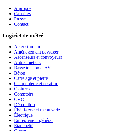
À propos
Carrières
Presse
Contact
Logiciel de métré
Acier structurel
Aménagement paysager
Ascenseurs et convoyeurs
Autres métiers
Basse tension et AV
Béton
Carrelage et pierre
Charpenterie et ossature
Clôtures
Comptoirs
CVC
Démolition
Ébénisterie et menuiserie
Électrique
Entrepreneur général
Étanchéité
Gypse