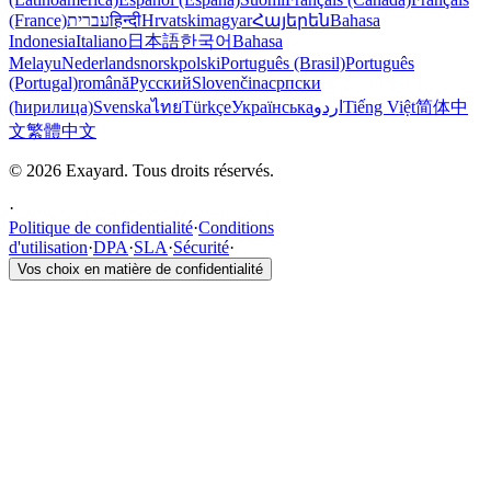
(France)
עברית
हिन्दी
Hrvatski
magyar
Հայերեն
Bahasa
Indonesia
Italiano
日本語
한국어
Bahasa
Melayu
Nederlands
norsk
polski
Português (Brasil)
Português
(Portugal)
română
Русский
Slovenčina
српски
(ћирилица)
Svenska
ไทย
Türkçe
Українська
اردو
Tiếng Việt
简体中
文
繁體中文
© 2026 Exayard. Tous droits réservés.
·
Politique de confidentialité
·
Conditions
d'utilisation
·
DPA
·
SLA
·
Sécurité
·
Vos choix en matière de confidentialité