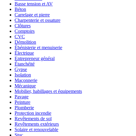
Basse tension et AV
Béton
Carrelage et pierre
Charpenterie et ossature
Clôtures
Comptoirs
CVC
Démolition
Ébénisterie et menuiserie
Électrique
Entrepreneur général
Étanchéité
Gypse
Isolation
Maçonnerie
Mécanique
Mobilier, habillages et équipements
Pavage
Peinture
Plomberie
Protection incendie
Revêtements de sol
Revêtements extérieurs
Solaire et renouvelable
Stuc