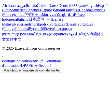
Afrikaans
العربية
català
Čeština
Dansk
Deutsch
Ελληνικά
English
Españo
(Latinoamérica)
Español (España)
Suomi
Français (Canada)
Français
(France)
עברית
हिन्दी
Hrvatski
magyar
Հայերեն
Bahasa
Indonesia
Italiano
日本語
한국어
Bahasa
Melayu
Nederlands
norsk
polski
Português (Brasil)
Português
(Portugal)
română
Русский
Slovenčina
српски
(ћирилица)
Svenska
ไทย
Türkçe
Українська
اردو
Tiếng Việt
简体中
文
繁體中文
© 2026 Exayard. Tous droits réservés.
·
Politique de confidentialité
·
Conditions
d'utilisation
·
DPA
·
SLA
·
Sécurité
·
Vos choix en matière de confidentialité