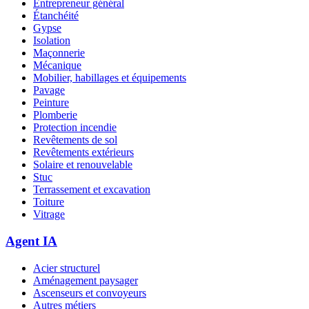
Entrepreneur général
Étanchéité
Gypse
Isolation
Maçonnerie
Mécanique
Mobilier, habillages et équipements
Pavage
Peinture
Plomberie
Protection incendie
Revêtements de sol
Revêtements extérieurs
Solaire et renouvelable
Stuc
Terrassement et excavation
Toiture
Vitrage
Agent IA
Acier structurel
Aménagement paysager
Ascenseurs et convoyeurs
Autres métiers