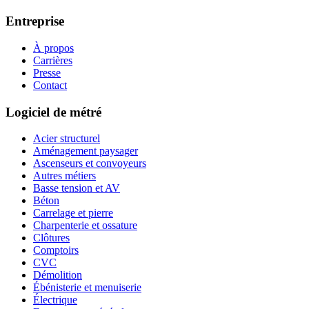
Entreprise
À propos
Carrières
Presse
Contact
Logiciel de métré
Acier structurel
Aménagement paysager
Ascenseurs et convoyeurs
Autres métiers
Basse tension et AV
Béton
Carrelage et pierre
Charpenterie et ossature
Clôtures
Comptoirs
CVC
Démolition
Ébénisterie et menuiserie
Électrique