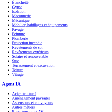
Étanchéité
Gypse
Isolation
Maçonnerie
Mécanique
Mobilier, habillages et équipements
Pavage
Peinture
Plomberie
Protection incendie
Revêtements de sol
Revêtements extérieurs
Solaire et renouvelable
Stuc
Terrassement et excavation
Toiture
Vitrage
Agent IA
Acier structurel
Aménagement paysager
Ascenseurs et convoyeurs
Autres métiers
Basse tension et AV