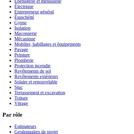
Ébénisterie et menuiserie
Électrique
Entrepreneur général
Étanchéité
Gypse
Isolation
Maçonnerie
Mécanique
Mobilier, habillages et équipements
Pavage
Peinture
Plomberie
Protection incendie
Revêtements de sol
Revêtements extérieurs
Solaire et renouvelable
Stuc
Terrassement et excavation
Toiture
Vitrage
Par rôle
Estimateurs
Gestionnaires de projet