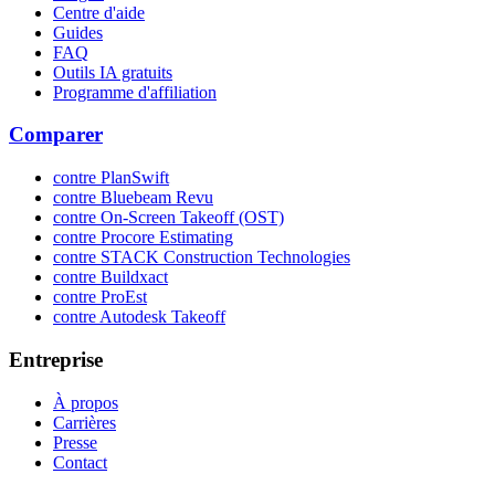
Centre d'aide
Guides
FAQ
Outils IA gratuits
Programme d'affiliation
Comparer
contre PlanSwift
contre Bluebeam Revu
contre On-Screen Takeoff (OST)
contre Procore Estimating
contre STACK Construction Technologies
contre Buildxact
contre ProEst
contre Autodesk Takeoff
Entreprise
À propos
Carrières
Presse
Contact