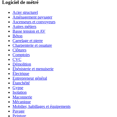
Logiciel de métré
Acier structurel
Aménagement paysager
Ascenseurs et convoyeurs
Autres métiers
Basse tension et AV
Béton
Carrelage et pierre
Charpenterie et ossature
Clôtures
Comptoirs
CVC
Démolition
Ébénisterie et menuiserie
Électrique
Entrepreneur général
Étanchéité
Gypse
Isolation
Maçonnerie
Mécanique
Mobilier, habillages et équipements
Pavage
Peinture