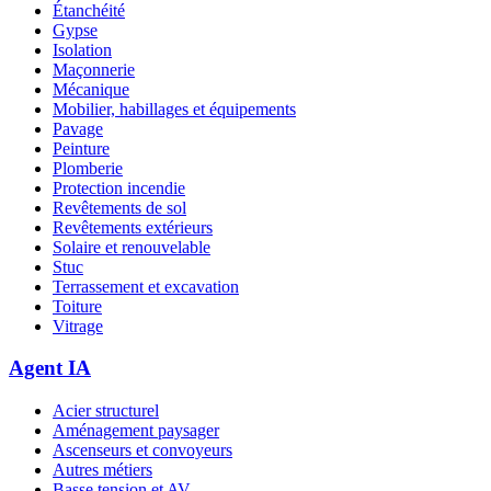
Étanchéité
Gypse
Isolation
Maçonnerie
Mécanique
Mobilier, habillages et équipements
Pavage
Peinture
Plomberie
Protection incendie
Revêtements de sol
Revêtements extérieurs
Solaire et renouvelable
Stuc
Terrassement et excavation
Toiture
Vitrage
Agent IA
Acier structurel
Aménagement paysager
Ascenseurs et convoyeurs
Autres métiers
Basse tension et AV