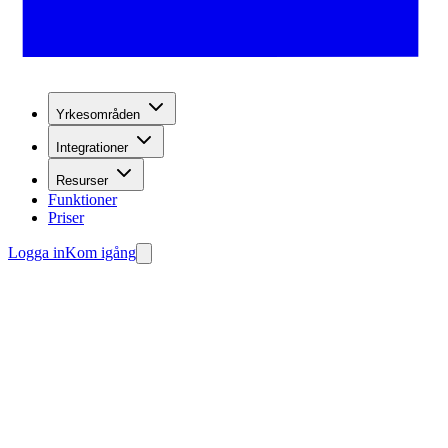
Yrkesområden
Integrationer
Resurser
Funktioner
Priser
Logga in
Kom igång