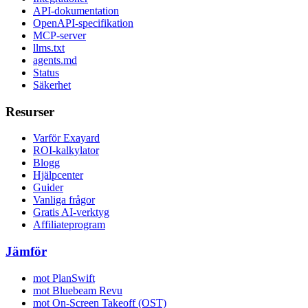
API-dokumentation
OpenAPI-specifikation
MCP-server
llms.txt
agents.md
Status
Säkerhet
Resurser
Varför Exayard
ROI-kalkylator
Blogg
Hjälpcenter
Guider
Vanliga frågor
Gratis AI-verktyg
Affiliateprogram
Jämför
mot PlanSwift
mot Bluebeam Revu
mot On-Screen Takeoff (OST)