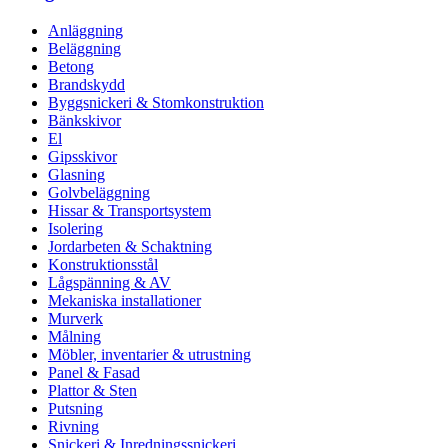
Anläggning
Beläggning
Betong
Brandskydd
Byggsnickeri & Stomkonstruktion
Bänkskivor
El
Gipsskivor
Glasning
Golvbeläggning
Hissar & Transportsystem
Isolering
Jordarbeten & Schaktning
Konstruktionsstål
Lågspänning & AV
Mekaniska installationer
Murverk
Målning
Möbler, inventarier & utrustning
Panel & Fasad
Plattor & Sten
Putsning
Rivning
Snickeri & Inredningssnickeri