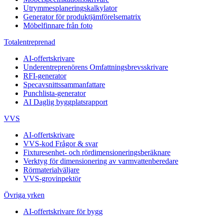
Utrymmesplaneringskalkylator
Generator för produktjämförelsematrix
Möbelfinnare från foto
Totalentreprenad
AI-offertskrivare
Underentreprenörens Omfattningsbrevsskrivare
RFI-generator
Specavsnittssammanfattare
Punchlista-generator
AI Daglig byggplatsrapport
VVS
AI-offertskrivare
VVS-kod Frågor & svar
Fixturesenhet- och rördimensioneringsberäknare
Verktyg för dimensionering av varmvattenberedare
Rörmaterialväljare
VVS-grovinpektör
Övriga yrken
AI-offertskrivare för bygg