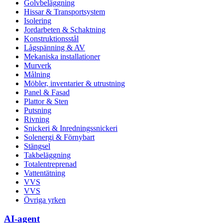
Golvbeläggning
Hissar & Transportsystem
Isolering
Jordarbeten & Schaktning
Konstruktionsstål
Lågspänning & AV
Mekaniska installationer
Murverk
Målning
Möbler, inventarier & utrustning
Panel & Fasad
Plattor & Sten
Putsning
Rivning
Snickeri & Inredningssnickeri
Solenergi & Förnybart
Stängsel
Takbeläggning
Totalentreprenad
Vattentätning
VVS
VVS
Övriga yrken
AI-agent