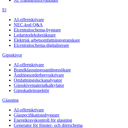
AI Trädgårdsförvandlare
El
AI-offertskrivare
NEC-kod Q&A
Elcentralsschema-byggare
Ledarstorleksberäknare
Elektrisk arbetsomfattningsgranskare
Elcentralsschema-digitaliserare
Gipsskivor
AI-offertskrivare
Brandklassningssamlingssökare
Ändringsorderbrevsskrivare
Omfattningsluckanalysator
Gipsskivematerialkalkylator
Gipsskadeinspektör
Glasning
AI-offertskrivare
Glaspecifikationsbyggare
Energikravskontroll för glasning
Generator för fönster- och dörrschema