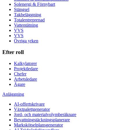
Solenergi & Förnybart
Stängsel
Takbeläggning
Totalentreprenad
Vattentätning
VVS
VVS
Övriga yrken
Efter roll
Kalkylatorer
Projektledare
Chefer
Arbetsledare
Ägare
Anläggning
AI-offertskrivare
Växtpalettgenerator
Jord- och materialvolymberäknare
Bevattningstäckningsplanerare
Markskötselplansgenerator