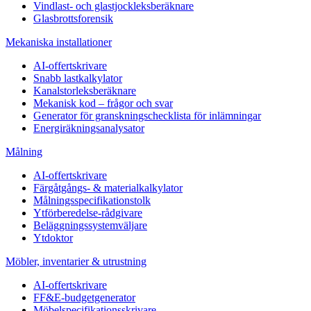
Vindlast- och glastjockleksberäknare
Glasbrottsforensik
Mekaniska installationer
AI-offertskrivare
Snabb lastkalkylator
Kanalstorleksberäknare
Mekanisk kod – frågor och svar
Generator för granskningschecklista för inlämningar
Energiräkningsanalysator
Målning
AI-offertskrivare
Färgåtgångs- & materialkalkylator
Målningsspecifikationstolk
Ytförberedelse-rådgivare
Beläggningssystemväljare
Ytdoktor
Möbler, inventarier & utrustning
AI-offertskrivare
FF&E-budgetgenerator
Möbelspecifikationsskrivare