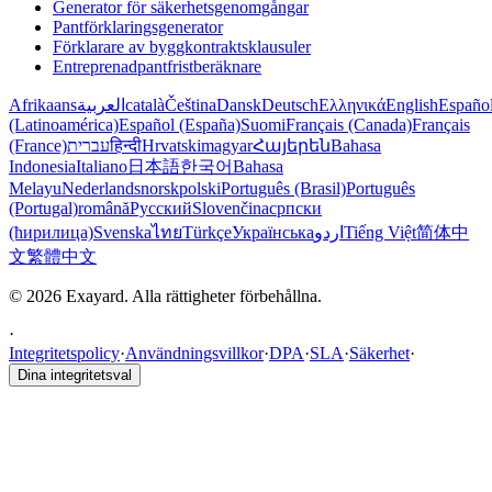
Generator för säkerhetsgenomgångar
Pantförklaringsgenerator
Förklarare av byggkontraktsklausuler
Entreprenadpantfristberäknare
Afrikaans
العربية
català
Čeština
Dansk
Deutsch
Ελληνικά
English
Españo
(Latinoamérica)
Español (España)
Suomi
Français (Canada)
Français
(France)
עברית
हिन्दी
Hrvatski
magyar
Հայերեն
Bahasa
Indonesia
Italiano
日本語
한국어
Bahasa
Melayu
Nederlands
norsk
polski
Português (Brasil)
Português
(Portugal)
română
Русский
Slovenčina
српски
(ћирилица)
Svenska
ไทย
Türkçe
Українська
اردو
Tiếng Việt
简体中
文
繁體中文
© 2026 Exayard. Alla rättigheter förbehållna.
·
Integritetspolicy
·
Användningsvillkor
·
DPA
·
SLA
·
Säkerhet
·
Dina integritetsval