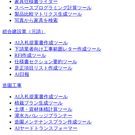
家具仕様書ライター
スペースプログラミング計算ツール
製品比較マトリクス生成ツール
写真から家具を検索
総合建設業（元請）
AI入札提案書作成ツール
下請業者向け工事範囲レター作成ツール
RFI作成ツール
仕様書セクション要約ツール
是正項目リスト作成ツール
AI日報
造園工事
AI入札提案書作成ツール
植栽プラン生成ツール
土壌・資材体積計算ツール
灌水カバレッジプランナー
造園メンテナンスプラン作成ツール
AIヤードトランスフォーマー