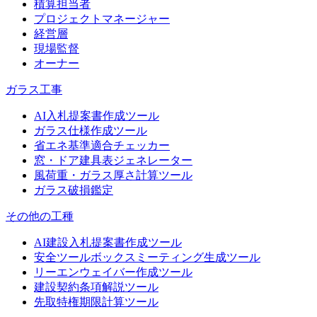
積算担当者
プロジェクトマネージャー
経営層
現場監督
オーナー
ガラス工事
AI入札提案書作成ツール
ガラス仕様作成ツール
省エネ基準適合チェッカー
窓・ドア建具表ジェネレーター
風荷重・ガラス厚さ計算ツール
ガラス破損鑑定
その他の工種
AI建設入札提案書作成ツール
安全ツールボックスミーティング生成ツール
リーエンウェイバー作成ツール
建設契約条項解説ツール
先取特権期限計算ツール