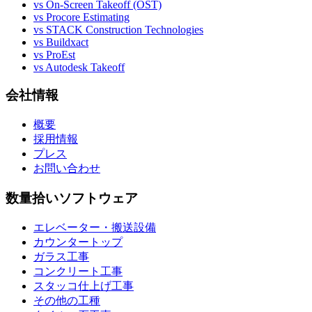
vs On-Screen Takeoff (OST)
vs Procore Estimating
vs STACK Construction Technologies
vs Buildxact
vs ProEst
vs Autodesk Takeoff
会社情報
概要
採用情報
プレス
お問い合わせ
数量拾いソフトウェア
エレベーター・搬送設備
カウンタートップ
ガラス工事
コンクリート工事
スタッコ仕上げ工事
その他の工種