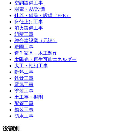
空調設備工事
弱電・AV設備
什器・備品・設備（FFE）
床仕上げ工事
消火設備工事
組積工事
総合建設業（元請）
造園工事
造作家具・木工製作
太陽光・再生可能エネルギー
大工・軸組工事
断熱工事
鉄骨工事
電気工事
塗装工事
土工事・掘削
配管工事
舗装工事
防水工事
役割別