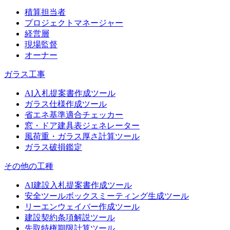
積算担当者
プロジェクトマネージャー
経営層
現場監督
オーナー
ガラス工事
AI入札提案書作成ツール
ガラス仕様作成ツール
省エネ基準適合チェッカー
窓・ドア建具表ジェネレーター
風荷重・ガラス厚さ計算ツール
ガラス破損鑑定
その他の工種
AI建設入札提案書作成ツール
安全ツールボックスミーティング生成ツール
リーエンウェイバー作成ツール
建設契約条項解説ツール
先取特権期限計算ツール