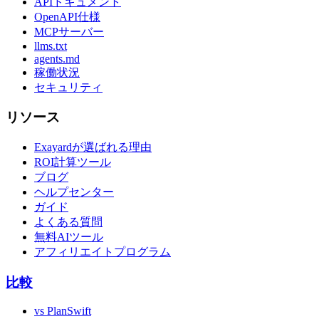
APIドキュメント
OpenAPI仕様
MCPサーバー
llms.txt
agents.md
稼働状況
セキュリティ
リソース
Exayardが選ばれる理由
ROI計算ツール
ブログ
ヘルプセンター
ガイド
よくある質問
無料AIツール
アフィリエイトプログラム
比較
vs PlanSwift