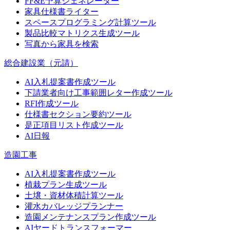
FF&E予算ジェネレーター
家具仕様書ライター
スペースプログラミング計算ツール
製品比較マトリクス生成ツール
写真から家具を検索
総合建設業（元請）
AI入札提案書作成ツール
下請業者向け工事範囲レター作成ツール
RFI作成ツール
仕様書セクション要約ツール
是正項目リスト作成ツール
AI日報
造園工事
AI入札提案書作成ツール
植栽プラン生成ツール
土壌・資材体積計算ツール
灌水カバレッジプランナー
造園メンテナンスプラン作成ツール
AIヤードトランスフォーマー