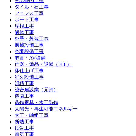
その他の工種
タイル・石工事
フェンス工事
ボード工事
屋根工事
解体工事
外壁・外装工事
機械設備工事
空調設備工事
弱電・AV設備
什器・備品・設備（FFE）
床仕上げ工事
消火設備工事
組積工事
総合建設業（元請）
造園工事
造作家具・木工製作
太陽光・再生可能エネルギー
大工・軸組工事
断熱工事
鉄骨工事
電気工事