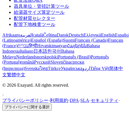
配管法規Q&A
器具単位・管径計算ツール
給湯器サイズ算定ツール
配管材質セレクター
配管下地検査ツール
Afrikaans
العربية
català
Čeština
Dansk
Deutsch
Ελληνικά
English
Españo
(Latinoamérica)
Español (España)
Suomi
Français (Canada)
Français
(France)
עברית
हिन्दी
Hrvatski
magyar
Հայերեն
Bahasa
Indonesia
Italiano
日本語
한국어
Bahasa
Melayu
Nederlands
norsk
polski
Português (Brasil)
Português
(Portugal)
română
Русский
Slovenčina
српски
(ћирилица)
Svenska
ไทย
Türkçe
Українська
اردو
Tiếng Việt
简体中
文
繁體中文
© 2026 Exayard. All rights reserved.
·
プライバシーポリシー
·
利用規約
·
DPA
·
SLA
·
セキュリティ
·
プライバシーに関する選択