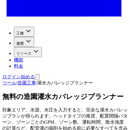
工種
連携
リソース
機能
料金
ログイン
始める
ツール
/
造園工事
/
灌水カバレッジプランナー
無料の造園灌水カバレッジプランナー
対象エリア、水源、水圧を入力すると、完全な灌水カバレッ
ジプランが得られます。ヘッドタイプの推奨、配置間隔パタ
ーン、ゾーンごとのGPM、ゾーン数、運転時間、散水強度
の計算など、配管溝の掘削を始める前に必要なすべてを含み