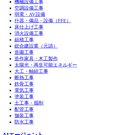
機械設備工事
空調設備工事
弱電・AV設備
什器・備品・設備（FFE）
床仕上げ工事
消火設備工事
組積工事
総合建設業（元請）
造園工事
造作家具・木工製作
太陽光・再生可能エネルギー
大工・軸組工事
断熱工事
鉄骨工事
電気工事
塗装工事
土工事・掘削
配管工事
舗装工事
防水工事
AIエージェント