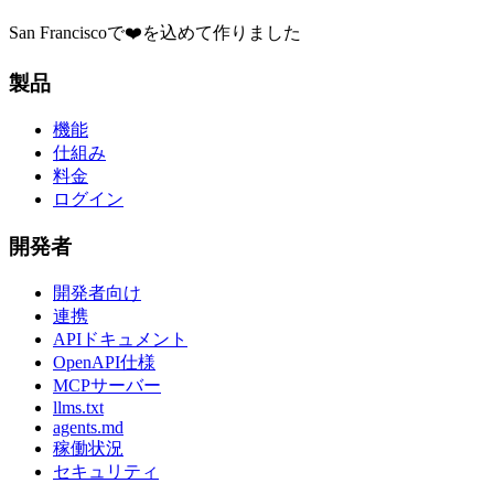
San Franciscoで❤️を込めて作りました
製品
機能
仕組み
料金
ログイン
開発者
開発者向け
連携
APIドキュメント
OpenAPI仕様
MCPサーバー
llms.txt
agents.md
稼働状況
セキュリティ