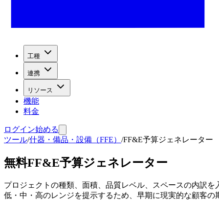
工種
連携
リソース
機能
料金
ログイン
始める
ツール
/
什器・備品・設備（FFE）
/
FF&E予算ジェネレーター
無料FF&E予算ジェネレーター
プロジェクトの種類、面積、品質レベル、スペースの内訳を入
低・中・高のレンジを提示するため、早期に現実的な顧客の