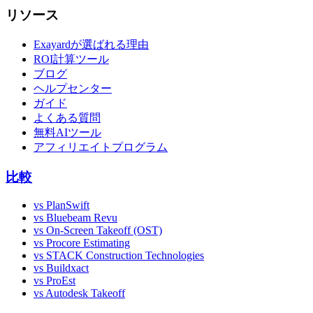
リソース
Exayardが選ばれる理由
ROI計算ツール
ブログ
ヘルプセンター
ガイド
よくある質問
無料AIツール
アフィリエイトプログラム
比較
vs PlanSwift
vs Bluebeam Revu
vs On-Screen Takeoff (OST)
vs Procore Estimating
vs STACK Construction Technologies
vs Buildxact
vs ProEst
vs Autodesk Takeoff