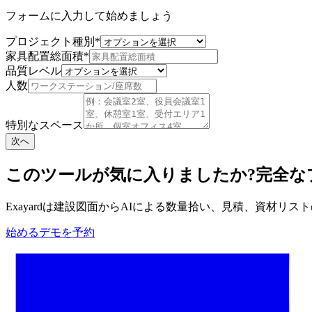
フォームに入力して始めましょう
プロジェクト種別
*
家具配置総面積
*
品質レベル
人数
特別なスペース
次へ
このツールが気に入りましたか?完全な
Exayardは建設図面からAIによる数量拾い、見積、資材
始める
デモを予約