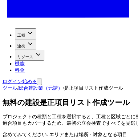
工種
連携
リソース
機能
料金
ログイン
始める
ツール
/
総合建設業（元請）
/
是正項目リスト作成ツール
無料の建設是正項目リスト作成ツール
プロジェクトの種類と工種を選択すると、工種と区域ごとに
適合項目もカバーするため、最初の立会検査ですべてを見逃
含めてみてください
:
エリアまたは場所 · 対象となる項目