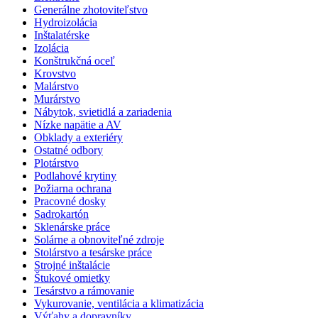
Generálne zhotoviteľstvo
Hydroizolácia
Inštalatérske
Izolácia
Konštrukčná oceľ
Krovstvo
Malárstvo
Murárstvo
Nábytok, svietidlá a zariadenia
Nízke napätie a AV
Obklady a exteriéry
Ostatné odbory
Plotárstvo
Podlahové krytiny
Požiarna ochrana
Pracovné dosky
Sadrokartón
Sklenárske práce
Solárne a obnoviteľné zdroje
Stolárstvo a tesárske práce
Strojné inštalácie
Štukové omietky
Tesárstvo a rámovanie
Vykurovanie, ventilácia a klimatizácia
Výťahy a dopravníky