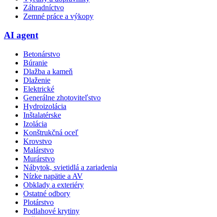
Záhradníctvo
Zemné práce a výkopy
AI agent
Betonárstvo
Búranie
Dlažba a kameň
Dlaženie
Elektrické
Generálne zhotoviteľstvo
Hydroizolácia
Inštalatérske
Izolácia
Konštrukčná oceľ
Krovstvo
Malárstvo
Murárstvo
Nábytok, svietidlá a zariadenia
Nízke napätie a AV
Obklady a exteriéry
Ostatné odbory
Plotárstvo
Podlahové krytiny