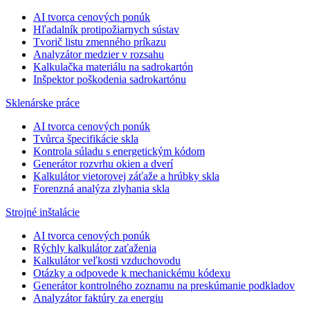
AI tvorca cenových ponúk
Hľadalník protipožiarnych sústav
Tvorič listu zmenného príkazu
Analyzátor medzier v rozsahu
Kalkulačka materiálu na sadrokartón
Inšpektor poškodenia sadrokartónu
Sklenárske práce
AI tvorca cenových ponúk
Tvůrca špecifikácie skla
Kontrola súladu s energetickým kódom
Generátor rozvrhu okien a dverí
Kalkulátor vietorovej záťaže a hrúbky skla
Forenzná analýza zlyhania skla
Strojné inštalácie
AI tvorca cenových ponúk
Rýchly kalkulátor zaťaženia
Kalkulátor veľkosti vzduchovodu
Otázky a odpovede k mechanickému kódexu
Generátor kontrolného zoznamu na preskúmanie podkladov
Analyzátor faktúry za energiu