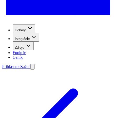
Odbory
Integrácie
Zdroje
Funkcie
Ceník
Prihlásenie
Začať