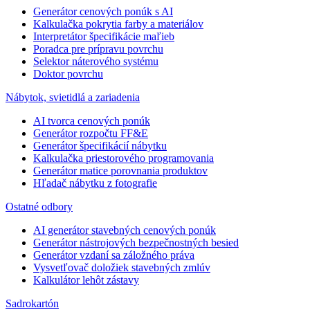
Generátor cenových ponúk s AI
Kalkulačka pokrytia farby a materiálov
Interpretátor špecifikácie maľieb
Poradca pre prípravu povrchu
Selektor náterového systému
Doktor povrchu
Nábytok, svietidlá a zariadenia
AI tvorca cenových ponúk
Generátor rozpočtu FF&E
Generátor špecifikácií nábytku
Kalkulačka priestorového programovania
Generátor matice porovnania produktov
Hľadač nábytku z fotografie
Ostatné odbory
AI generátor stavebných cenových ponúk
Generátor nástrojových bezpečnostných besied
Generátor vzdaní sa záložného práva
Vysvetľovač doložiek stavebných zmlúv
Kalkulátor lehôt zástavy
Sadrokartón