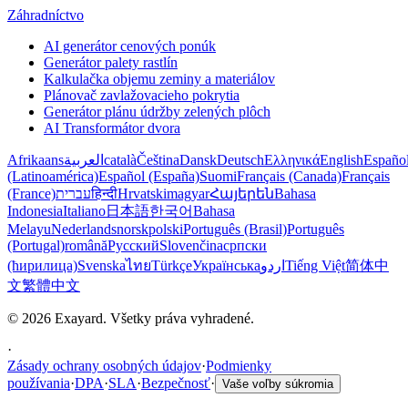
Záhradníctvo
AI generátor cenových ponúk
Generátor palety rastlín
Kalkulačka objemu zeminy a materiálov
Plánovač zavlažovacieho pokrytia
Generátor plánu údržby zelených plôch
AI Transformátor dvora
Afrikaans
العربية
català
Čeština
Dansk
Deutsch
Ελληνικά
English
Españo
(Latinoamérica)
Español (España)
Suomi
Français (Canada)
Français
(France)
עברית
हिन्दी
Hrvatski
magyar
Հայերեն
Bahasa
Indonesia
Italiano
日本語
한국어
Bahasa
Melayu
Nederlands
norsk
polski
Português (Brasil)
Português
(Portugal)
română
Русский
Slovenčina
српски
(ћирилица)
Svenska
ไทย
Türkçe
Українська
اردو
Tiếng Việt
简体中
文
繁體中文
© 2026 Exayard. Všetky práva vyhradené.
·
Zásady ochrany osobných údajov
·
Podmienky
používania
·
DPA
·
SLA
·
Bezpečnosť
·
Vaše voľby súkromia