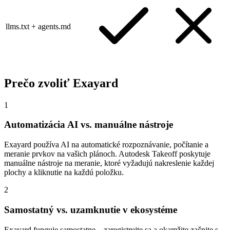
llms.txt + agents.md
Prečo zvoliť Exayard
1
Automatizácia AI vs. manuálne nástroje
Exayard používa AI na automatické rozpoznávanie, počítanie a
meranie prvkov na vašich plánoch. Autodesk Takeoff poskytuje
manuálne nástroje na meranie, ktoré vyžadujú nakreslenie každej
plochy a kliknutie na každú položku.
2
Samostatný vs. uzamknutie v ekosystéme
Exayard funguje samostatne – zaregistrujte sa a okamžite začnite s