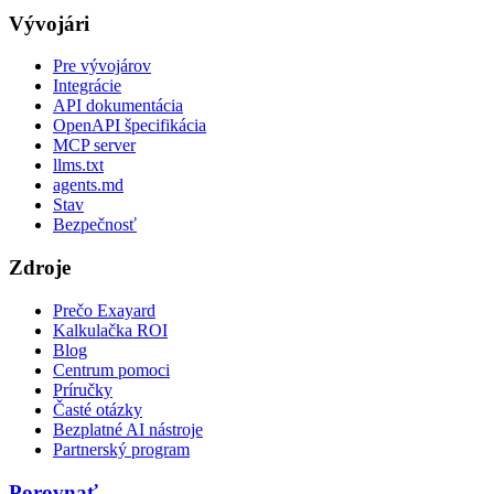
Vývojári
Pre vývojárov
Integrácie
API dokumentácia
OpenAPI špecifikácia
MCP server
llms.txt
agents.md
Stav
Bezpečnosť
Zdroje
Prečo Exayard
Kalkulačka ROI
Blog
Centrum pomoci
Príručky
Časté otázky
Bezplatné AI nástroje
Partnerský program
Porovnať