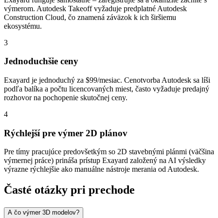
výmerom. Autodesk Takeoff vyžaduje predplatné Autodesk
Construction Cloud, čo znamená záväzok k ich širšiemu
ekosystému.
3
Jednoduchšie ceny
Exayard je jednoduchý za $99/mesiac. Cenotvorba Autodesk sa líši
podľa balíka a počtu licencovaných miest, často vyžaduje predajný
rozhovor na pochopenie skutočnej ceny.
4
Rýchlejší pre výmer 2D plánov
Pre tímy pracujúce predovšetkým so 2D stavebnými plánmi (väčšina
výmernej práce) prináša prístup Exayard založený na AI výsledky
výrazne rýchlejšie ako manuálne nástroje merania od Autodesk.
Časté otázky pri prechode
A čo výmer 3D modelov?