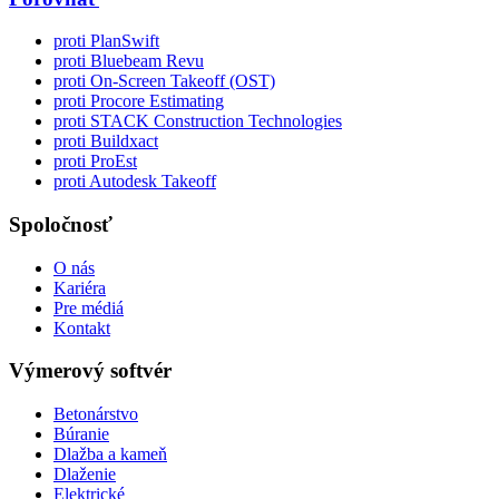
proti PlanSwift
proti Bluebeam Revu
proti On-Screen Takeoff (OST)
proti Procore Estimating
proti STACK Construction Technologies
proti Buildxact
proti ProEst
proti Autodesk Takeoff
Spoločnosť
O nás
Kariéra
Pre médiá
Kontakt
Výmerový softvér
Betonárstvo
Búranie
Dlažba a kameň
Dlaženie
Elektrické