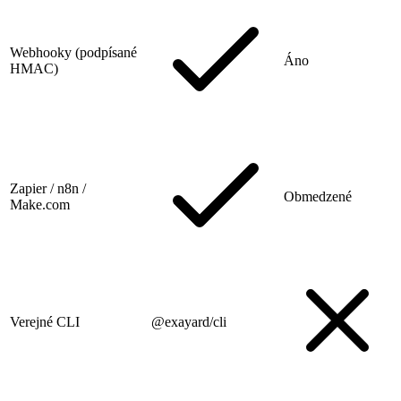
Webhooky (podpísané
Áno
HMAC)
Zapier / n8n /
Obmedzené
Make.com
Verejné CLI
@exayard/cli