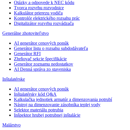
Otázky a odpovede k NEC kódu
Tvorca rozvrhu rozvodnice
Kalkulátor prierezu vodiča
Kontrolór elektrického rozsahu prác
Digitalizátor rozvrhu rozvádzača
Generálne zhotoviteľstvo
AI generátor cenových ponúk
Generátor listu o rozsahu subdodávateľa
Generátor RFI
Zhrňovač sekcie špecifikácie
Generátor zoznamu nedostatkov
AI Denná správa zo staveniska
Inštalatérske
AI generátor cenových ponúk
Inštalatérsky kód Q&A
Kalkulačka jednotiek armatúr a dimenzovania potrubí
Nástroj na dimenzovanie zásobníka teplej vody
Selektor materiálu potrubia
Inšpektor hrubej potrubnej inštalácie
Malárstvo