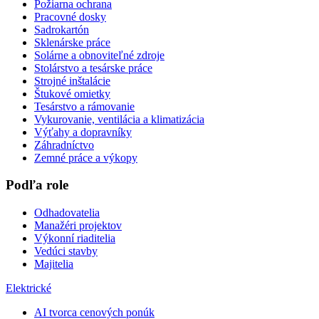
Požiarna ochrana
Pracovné dosky
Sadrokartón
Sklenárske práce
Solárne a obnoviteľné zdroje
Stolárstvo a tesárske práce
Strojné inštalácie
Štukové omietky
Tesárstvo a rámovanie
Vykurovanie, ventilácia a klimatizácia
Výťahy a dopravníky
Záhradníctvo
Zemné práce a výkopy
Podľa role
Odhadovatelia
Manažéri projektov
Výkonní riaditelia
Vedúci stavby
Majitelia
Elektrické
AI tvorca cenových ponúk