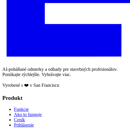
AI-poháňané odmerky a odhady pre stavebných profesionálov.
Ponúkajte rýchlejšie. Vyhrávajte viac.
Vyrobené s ❤️ v San Franciscu
Produkt
Funkcie
Ako to funguje
Ceník
Prihlásenie