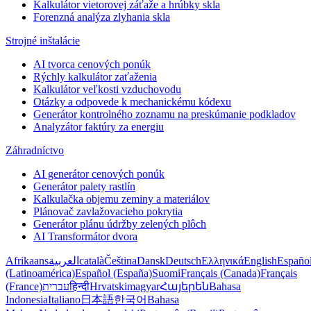
Kalkulátor vietorovej záťaže a hrúbky skla
Forenzná analýza zlyhania skla
Strojné inštalácie
AI tvorca cenových ponúk
Rýchly kalkulátor zaťaženia
Kalkulátor veľkosti vzduchovodu
Otázky a odpovede k mechanickému kódexu
Generátor kontrolného zoznamu na preskúmanie podkladov
Analyzátor faktúry za energiu
Záhradníctvo
AI generátor cenových ponúk
Generátor palety rastlín
Kalkulačka objemu zeminy a materiálov
Plánovač zavlažovacieho pokrytia
Generátor plánu údržby zelených plôch
AI Transformátor dvora
Afrikaans
العربية
català
Čeština
Dansk
Deutsch
Ελληνικά
English
Españo
(Latinoamérica)
Español (España)
Suomi
Français (Canada)
Français
(France)
עברית
हिन्दी
Hrvatski
magyar
Հայերեն
Bahasa
Indonesia
Italiano
日本語
한국어
Bahasa