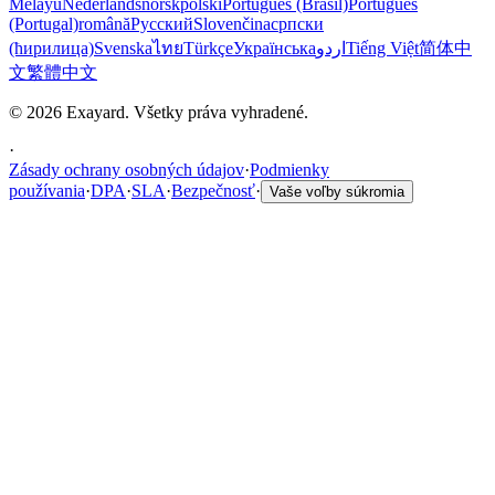
Melayu
Nederlands
norsk
polski
Português (Brasil)
Português
(Portugal)
română
Русский
Slovenčina
српски
(ћирилица)
Svenska
ไทย
Türkçe
Українська
اردو
Tiếng Việt
简体中
文
繁體中文
© 2026 Exayard. Všetky práva vyhradené.
·
Zásady ochrany osobných údajov
·
Podmienky
používania
·
DPA
·
SLA
·
Bezpečnosť
·
Vaše voľby súkromia