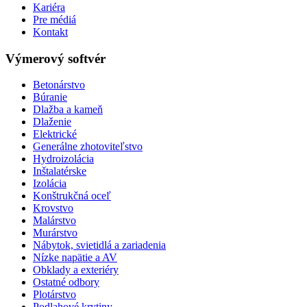
Kariéra
Pre médiá
Kontakt
Výmerový softvér
Betonárstvo
Búranie
Dlažba a kameň
Dlaženie
Elektrické
Generálne zhotoviteľstvo
Hydroizolácia
Inštalatérske
Izolácia
Konštrukčná oceľ
Krovstvo
Malárstvo
Murárstvo
Nábytok, svietidlá a zariadenia
Nízke napätie a AV
Obklady a exteriéry
Ostatné odbory
Plotárstvo
Podlahové krytiny