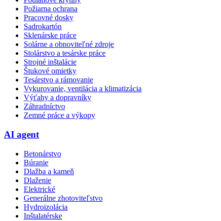
Požiarna ochrana
Pracovné dosky
Sadrokartón
Sklenárske práce
Solárne a obnoviteľné zdroje
Stolárstvo a tesárske práce
Strojné inštalácie
Štukové omietky
Tesárstvo a rámovanie
Vykurovanie, ventilácia a klimatizácia
Výťahy a dopravníky
Záhradníctvo
Zemné práce a výkopy
AI agent
Betonárstvo
Búranie
Dlažba a kameň
Dlaženie
Elektrické
Generálne zhotoviteľstvo
Hydroizolácia
Inštalatérske