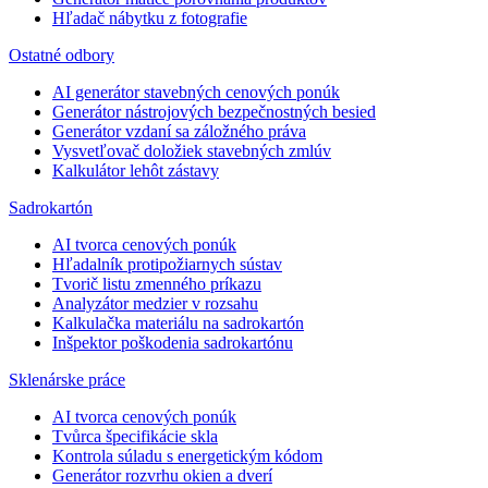
Hľadač nábytku z fotografie
Ostatné odbory
AI generátor stavebných cenových ponúk
Generátor nástrojových bezpečnostných besied
Generátor vzdaní sa záložného práva
Vysvetľovač doložiek stavebných zmlúv
Kalkulátor lehôt zástavy
Sadrokartón
AI tvorca cenových ponúk
Hľadalník protipožiarnych sústav
Tvorič listu zmenného príkazu
Analyzátor medzier v rozsahu
Kalkulačka materiálu na sadrokartón
Inšpektor poškodenia sadrokartónu
Sklenárske práce
AI tvorca cenových ponúk
Tvůrca špecifikácie skla
Kontrola súladu s energetickým kódom
Generátor rozvrhu okien a dverí