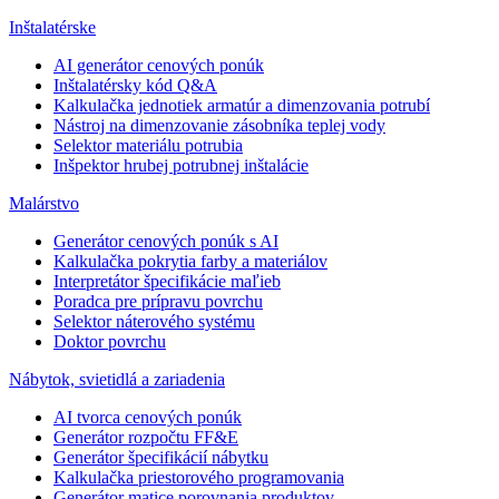
Inštalatérske
AI generátor cenových ponúk
Inštalatérsky kód Q&A
Kalkulačka jednotiek armatúr a dimenzovania potrubí
Nástroj na dimenzovanie zásobníka teplej vody
Selektor materiálu potrubia
Inšpektor hrubej potrubnej inštalácie
Malárstvo
Generátor cenových ponúk s AI
Kalkulačka pokrytia farby a materiálov
Interpretátor špecifikácie maľieb
Poradca pre prípravu povrchu
Selektor náterového systému
Doktor povrchu
Nábytok, svietidlá a zariadenia
AI tvorca cenových ponúk
Generátor rozpočtu FF&E
Generátor špecifikácií nábytku
Kalkulačka priestorového programovania
Generátor matice porovnania produktov