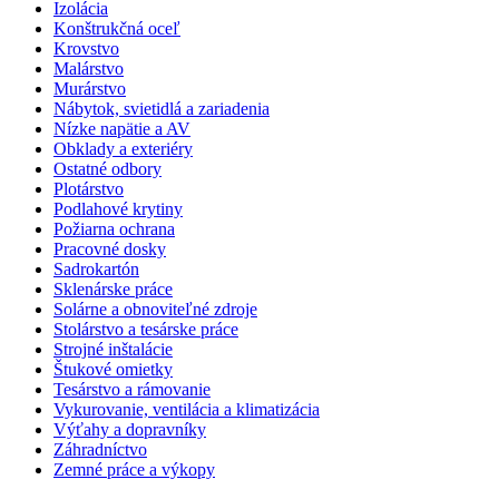
Izolácia
Konštrukčná oceľ
Krovstvo
Malárstvo
Murárstvo
Nábytok, svietidlá a zariadenia
Nízke napätie a AV
Obklady a exteriéry
Ostatné odbory
Plotárstvo
Podlahové krytiny
Požiarna ochrana
Pracovné dosky
Sadrokartón
Sklenárske práce
Solárne a obnoviteľné zdroje
Stolárstvo a tesárske práce
Strojné inštalácie
Štukové omietky
Tesárstvo a rámovanie
Vykurovanie, ventilácia a klimatizácia
Výťahy a dopravníky
Záhradníctvo
Zemné práce a výkopy