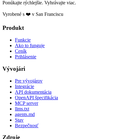
Ponúkajte rýchlejšie. Vyhrávajte viac.
Vyrobené s ❤️ v San Franciscu
Produkt
Funkcie
Ako to funguje
Ceník
Prihlásenie
Vývojári
Pre vývojárov
Integrácie
API dokumentácia
OpenAPI špecifikácia
MCP server
llms.txt
agents.md
Stav
Bezpečnosť
Zdroje