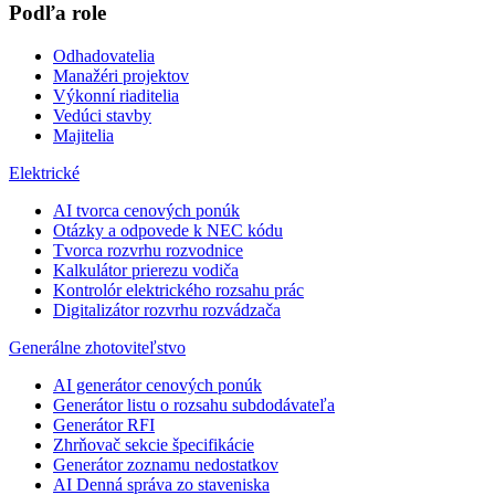
Podľa role
Odhadovatelia
Manažéri projektov
Výkonní riaditelia
Vedúci stavby
Majitelia
Elektrické
AI tvorca cenových ponúk
Otázky a odpovede k NEC kódu
Tvorca rozvrhu rozvodnice
Kalkulátor prierezu vodiča
Kontrolór elektrického rozsahu prác
Digitalizátor rozvrhu rozvádzača
Generálne zhotoviteľstvo
AI generátor cenových ponúk
Generátor listu o rozsahu subdodávateľa
Generátor RFI
Zhrňovač sekcie špecifikácie
Generátor zoznamu nedostatkov
AI Denná správa zo staveniska