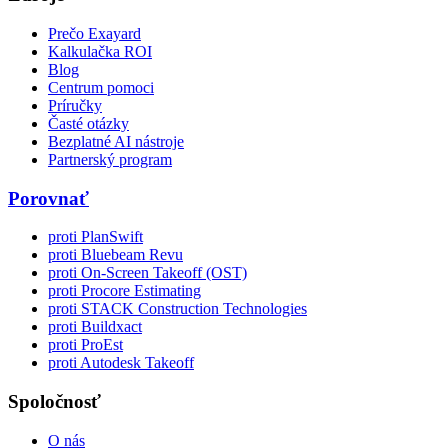
Prečo Exayard
Kalkulačka ROI
Blog
Centrum pomoci
Príručky
Časté otázky
Bezplatné AI nástroje
Partnerský program
Porovnať
proti PlanSwift
proti Bluebeam Revu
proti On-Screen Takeoff (OST)
proti Procore Estimating
proti STACK Construction Technologies
proti Buildxact
proti ProEst
proti Autodesk Takeoff
Spoločnosť
O nás