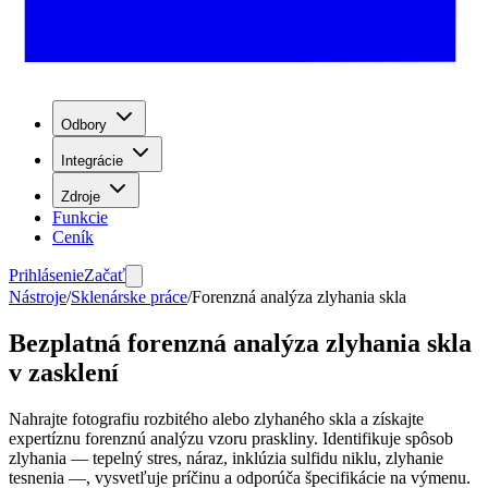
Odbory
Integrácie
Zdroje
Funkcie
Ceník
Prihlásenie
Začať
Nástroje
/
Sklenárske práce
/
Forenzná analýza zlyhania skla
Bezplatná forenzná analýza zlyhania skla
v zasklení
Nahrajte fotografiu rozbitého alebo zlyhaného skla a získajte
expertíznu forenznú analýzu vzoru praskliny. Identifikuje spôsob
zlyhania — tepelný stres, náraz, inklúzia sulfidu niklu, zlyhanie
tesnenia —, vysvetľuje príčinu a odporúča špecifikácie na výmenu.