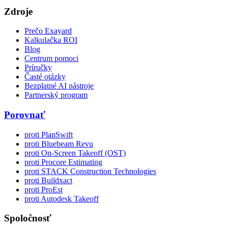
Zdroje
Prečo Exayard
Kalkulačka ROI
Blog
Centrum pomoci
Príručky
Časté otázky
Bezplatné AI nástroje
Partnerský program
Porovnať
proti PlanSwift
proti Bluebeam Revu
proti On-Screen Takeoff (OST)
proti Procore Estimating
proti STACK Construction Technologies
proti Buildxact
proti ProEst
proti Autodesk Takeoff
Spoločnosť