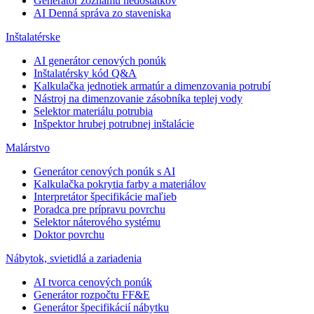
Generátor zoznamu nedostatkov
AI Denná správa zo staveniska
Inštalatérske
AI generátor cenových ponúk
Inštalatérsky kód Q&A
Kalkulačka jednotiek armatúr a dimenzovania potrubí
Nástroj na dimenzovanie zásobníka teplej vody
Selektor materiálu potrubia
Inšpektor hrubej potrubnej inštalácie
Malárstvo
Generátor cenových ponúk s AI
Kalkulačka pokrytia farby a materiálov
Interpretátor špecifikácie maľieb
Poradca pre prípravu povrchu
Selektor náterového systému
Doktor povrchu
Nábytok, svietidlá a zariadenia
AI tvorca cenových ponúk
Generátor rozpočtu FF&E
Generátor špecifikácií nábytku