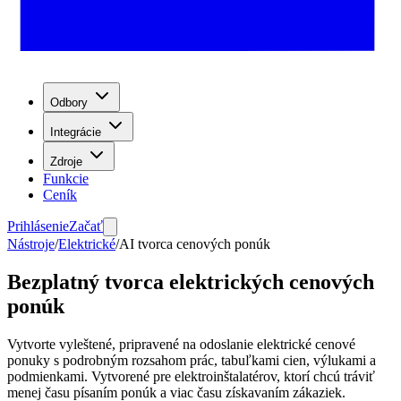
Odbory
Integrácie
Zdroje
Funkcie
Ceník
Prihlásenie
Začať
Nástroje
/
Elektrické
/
AI tvorca cenových ponúk
Bezplatný tvorca elektrických cenových
ponúk
Vytvorte vyleštené, pripravené na odoslanie elektrické cenové
ponuky s podrobným rozsahom prác, tabuľkami cien, výlukami a
podmienkami. Vytvorené pre elektroinštalatérov, ktorí chcú tráviť
menej času písaním ponúk a viac času získavaním zákaziek.