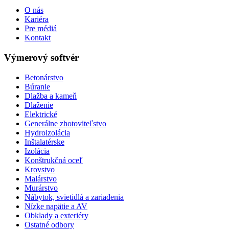
O nás
Kariéra
Pre médiá
Kontakt
Výmerový softvér
Betonárstvo
Búranie
Dlažba a kameň
Dlaženie
Elektrické
Generálne zhotoviteľstvo
Hydroizolácia
Inštalatérske
Izolácia
Konštrukčná oceľ
Krovstvo
Malárstvo
Murárstvo
Nábytok, svietidlá a zariadenia
Nízke napätie a AV
Obklady a exteriéry
Ostatné odbory