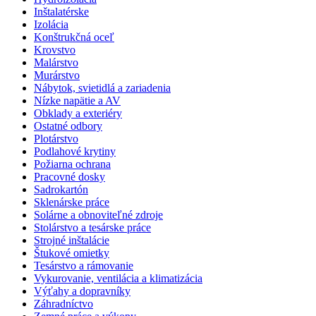
Inštalatérske
Izolácia
Konštrukčná oceľ
Krovstvo
Malárstvo
Murárstvo
Nábytok, svietidlá a zariadenia
Nízke napätie a AV
Obklady a exteriéry
Ostatné odbory
Plotárstvo
Podlahové krytiny
Požiarna ochrana
Pracovné dosky
Sadrokartón
Sklenárske práce
Solárne a obnoviteľné zdroje
Stolárstvo a tesárske práce
Strojné inštalácie
Štukové omietky
Tesárstvo a rámovanie
Vykurovanie, ventilácia a klimatizácia
Výťahy a dopravníky
Záhradníctvo