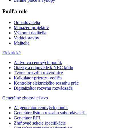
Zemné práce a výkopy
Podľa role
Odhadovatelia
Manažéri projektov
Výkonní riaditelia
Vedúci stavby
Majitelia
Elektrické
AI tvorca cenových ponúk
Otázky a odpovede k NEC kódu
Tvorca rozvrhu rozvodnice
Kalkulátor prierezu vodiča
Kontrolór elektrického rozsahu prác
Digitalizátor rozvrhu rozvádzača
Generálne zhotoviteľstvo
AI generátor cenových ponúk
Generátor listu o rozsahu subdodávateľa
Generátor RFI
Zhrňovač sekcie špecifikácie