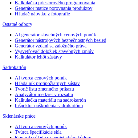
Kalkulačka priestorového programovania
Generátor matice porovnania produktov
Hľadač nábytku z fotografie
Ostatné odbory
AI generátor stavebných cenových ponúk
Generátor nástrojových bezpečnostných besied
Generátor vzdaní sa záložného práva
Vysvetľovač doložiek stavebných zmlúv
Kalkulátor lehôt zástavy
Sadrokartón
AI tvorca cenových ponúk
Hľadalník protipožiarnych sústav
Tvorič listu zmenného príkazu
Analyzátor medzier v rozsahu
Kalkulačka materiálu na sadrokartón
Inšpektor poškodenia sadrokartónu
Sklenárske práce
AI tvorca cenových ponúk
Tvůrca špecifikácie skla
Kontrola súladu s energetickým kódom