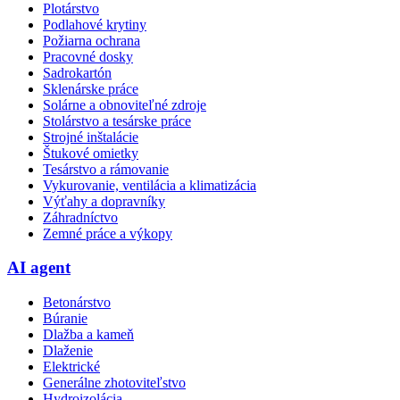
Plotárstvo
Podlahové krytiny
Požiarna ochrana
Pracovné dosky
Sadrokartón
Sklenárske práce
Solárne a obnoviteľné zdroje
Stolárstvo a tesárske práce
Strojné inštalácie
Štukové omietky
Tesárstvo a rámovanie
Vykurovanie, ventilácia a klimatizácia
Výťahy a dopravníky
Záhradníctvo
Zemné práce a výkopy
AI agent
Betonárstvo
Búranie
Dlažba a kameň
Dlaženie
Elektrické
Generálne zhotoviteľstvo
Hydroizolácia