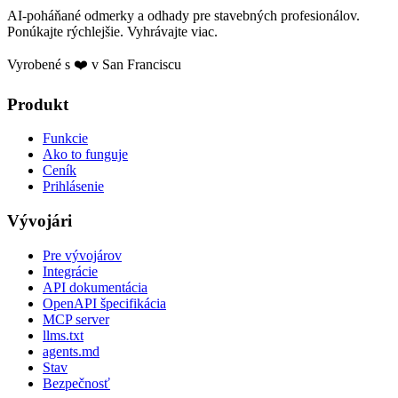
AI-poháňané odmerky a odhady pre stavebných profesionálov.
Ponúkajte rýchlejšie. Vyhrávajte viac.
Vyrobené s ❤️ v San Franciscu
Produkt
Funkcie
Ako to funguje
Ceník
Prihlásenie
Vývojári
Pre vývojárov
Integrácie
API dokumentácia
OpenAPI špecifikácia
MCP server
llms.txt
agents.md
Stav
Bezpečnosť