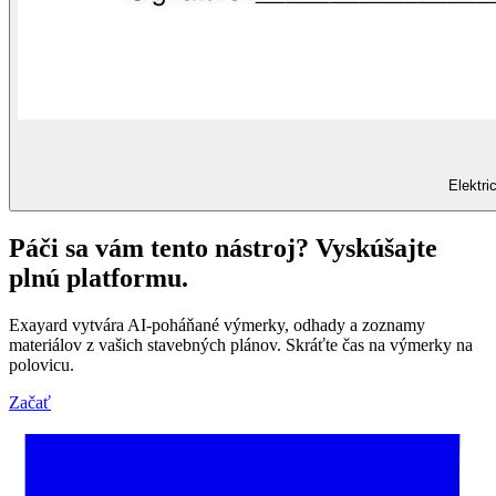
Elektr
Páči sa vám tento nástroj? Vyskúšajte
plnú platformu.
Exayard vytvára AI-poháňané výmerky, odhady a zoznamy
materiálov z vašich stavebných plánov. Skráťte čas na výmerky na
polovicu.
Začať