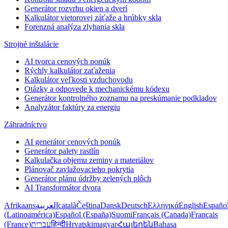
Generátor rozvrhu okien a dverí
Kalkulátor vietorovej záťaže a hrúbky skla
Forenzná analýza zlyhania skla
Strojné inštalácie
AI tvorca cenových ponúk
Rýchly kalkulátor zaťaženia
Kalkulátor veľkosti vzduchovodu
Otázky a odpovede k mechanickému kódexu
Generátor kontrolného zoznamu na preskúmanie podkladov
Analyzátor faktúry za energiu
Záhradníctvo
AI generátor cenových ponúk
Generátor palety rastlín
Kalkulačka objemu zeminy a materiálov
Plánovač zavlažovacieho pokrytia
Generátor plánu údržby zelených plôch
AI Transformátor dvora
Afrikaans
العربية
català
Čeština
Dansk
Deutsch
Ελληνικά
English
Españo
(Latinoamérica)
Español (España)
Suomi
Français (Canada)
Français
(France)
עברית
हिन्दी
Hrvatski
magyar
Հայերեն
Bahasa