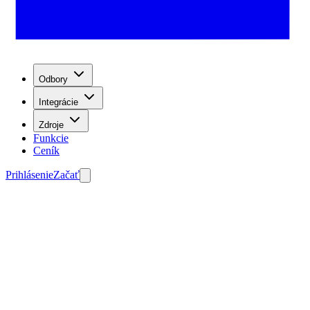
Odbory
Integrácie
Zdroje
Funkcie
Ceník
Prihlásenie
Začať
Začať