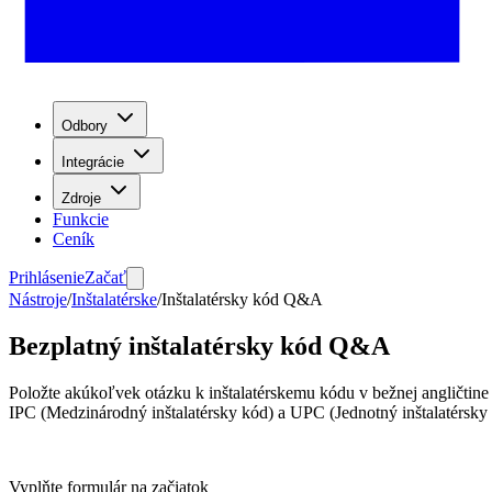
Odbory
Integrácie
Zdroje
Funkcie
Ceník
Prihlásenie
Začať
Nástroje
/
Inštalatérske
/
Inštalatérsky kód Q&A
Bezplatný inštalatérsky kód Q&A
Položte akúkoľvek otázku k inštalatérskemu kódu v bežnej angličtine
IPC (Medzinárodný inštalatérsky kód) a UPC (Jednotný inštalatérsky
Vyplňte formulár na začiatok