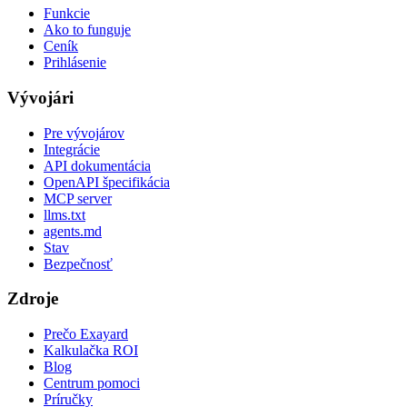
Funkcie
Ako to funguje
Ceník
Prihlásenie
Vývojári
Pre vývojárov
Integrácie
API dokumentácia
OpenAPI špecifikácia
MCP server
llms.txt
agents.md
Stav
Bezpečnosť
Zdroje
Prečo Exayard
Kalkulačka ROI
Blog
Centrum pomoci
Príručky