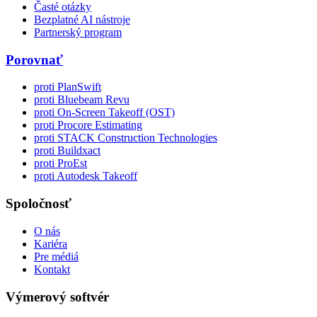
Časté otázky
Bezplatné AI nástroje
Partnerský program
Porovnať
proti PlanSwift
proti Bluebeam Revu
proti On-Screen Takeoff (OST)
proti Procore Estimating
proti STACK Construction Technologies
proti Buildxact
proti ProEst
proti Autodesk Takeoff
Spoločnosť
O nás
Kariéra
Pre médiá
Kontakt
Výmerový softvér