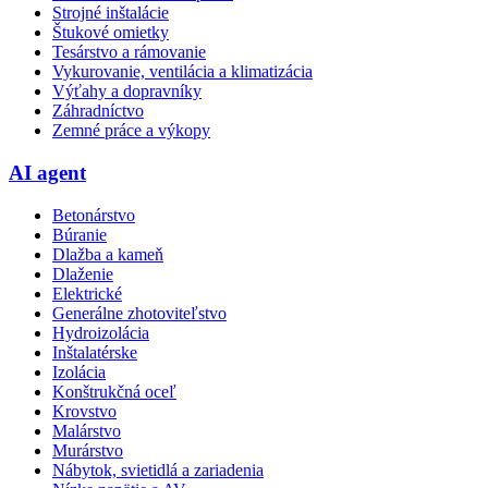
Strojné inštalácie
Štukové omietky
Tesárstvo a rámovanie
Vykurovanie, ventilácia a klimatizácia
Výťahy a dopravníky
Záhradníctvo
Zemné práce a výkopy
AI agent
Betonárstvo
Búranie
Dlažba a kameň
Dlaženie
Elektrické
Generálne zhotoviteľstvo
Hydroizolácia
Inštalatérske
Izolácia
Konštrukčná oceľ
Krovstvo
Malárstvo
Murárstvo
Nábytok, svietidlá a zariadenia