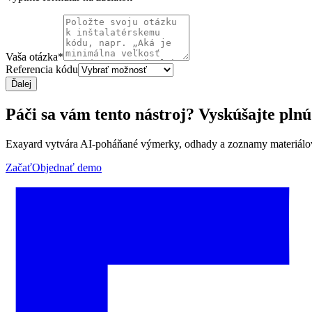
Vaša otázka
*
Referencia kódu
Ďalej
Páči sa vám tento nástroj? Vyskúšajte plnú
Exayard vytvára AI-poháňané výmerky, odhady a zoznamy materiálov 
Začať
Objednať demo