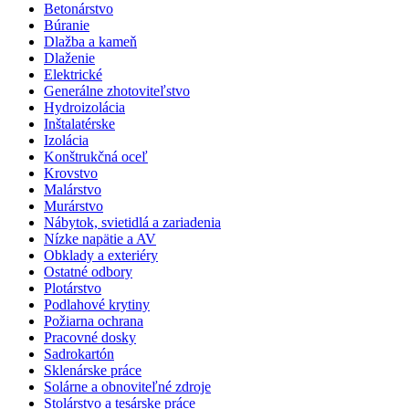
Betonárstvo
Búranie
Dlažba a kameň
Dlaženie
Elektrické
Generálne zhotoviteľstvo
Hydroizolácia
Inštalatérske
Izolácia
Konštrukčná oceľ
Krovstvo
Malárstvo
Murárstvo
Nábytok, svietidlá a zariadenia
Nízke napätie a AV
Obklady a exteriéry
Ostatné odbory
Plotárstvo
Podlahové krytiny
Požiarna ochrana
Pracovné dosky
Sadrokartón
Sklenárske práce
Solárne a obnoviteľné zdroje
Stolárstvo a tesárske práce