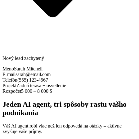
Nový lead zachytený
Meno
Sarah Mitchell
E-mail
sarah@email.com
Telefón
(555) 123-4567
Projekt
Zadná terasa + osvetlenie
Rozpočet
5 000 – 8 000 $
Jeden AI agent, tri spôsoby rastu vášho
podnikania
Váš AI agent robí viac než len odpovedá na otázky – aktívne
zvyšuje vaše príjmy.