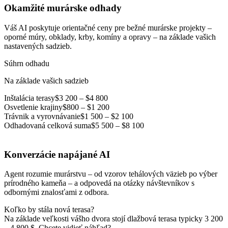
Okamžité murárske odhady
Váš AI poskytuje orientačné ceny pre bežné murárske projekty –
oporné múry, obklady, krby, komíny a opravy – na základe vašich
nastavených sadzieb.
Súhrn odhadu
Na základe vašich sadzieb
Inštalácia terasy
$3 200 – $4 800
Osvetlenie krajiny
$800 – $1 200
Trávnik a vyrovnávanie
$1 500 – $2 100
Odhadovaná celková suma
$5 500 – $8 100
Konverzácie napájané AI
Agent rozumie murárstvu – od vzorov tehálových väzieb po výber
prírodného kameňa – a odpovedá na otázky návštevníkov s
odbornými znalosťami z odbora.
Koľko by stála nová terasa?
Na základe veľkosti vášho dvora stojí dlažbová terasa typicky 3 200
– 4 800 $. Chcete vidieť náhľad?