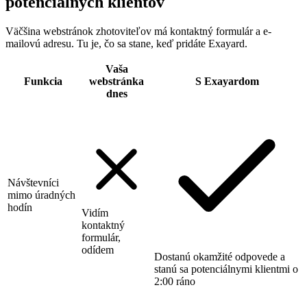
potenciálnych klientov
Väčšina webstránok zhotoviteľov má kontaktný formulár a e-
mailovú adresu. Tu je, čo sa stane, keď pridáte Exayard.
Vaša
Funkcia
webstránka
S Exayardom
dnes
Návštevníci
mimo úradných
hodín
Vidím
kontaktný
formulár,
odídem
Dostanú okamžité odpovede a
stanú sa potenciálnymi klientmi o
2:00 ráno