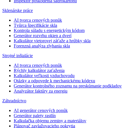
Inšpektor poškodenia sadrokartónu
Sklenárske práce
AI tvorca cenových ponúk
Tvůrca špecifikácie skla
Kontrola súladu s energetickým kódom
Generátor rozvrhu okien a dverí
Kalkulátor vietorovej záťaže a hrúbky skla
Forenzná analýza zlyhania skla
Strojné inštalácie
AI tvorca cenových ponúk
Rýchly kalkulátor zaťaženia
Kalkulátor veľkosti vzduchovodu
Otázky a odpovede k mechanickému kódexu
Generátor kontrolného zoznamu na preskúmanie podkladov
Analyzátor faktúry za energiu
Záhradníctvo
AI generátor cenových ponúk
Generátor palety rastlín
Kalkulačka objemu zeminy a materiálov
Plánovač zavlažovacieho pokrytia