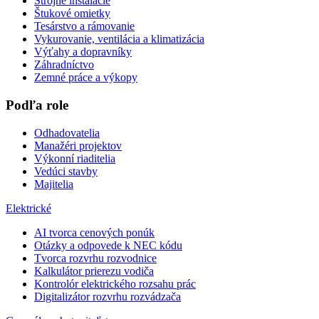
Strojné inštalácie
Štukové omietky
Tesárstvo a rámovanie
Vykurovanie, ventilácia a klimatizácia
Výťahy a dopravníky
Záhradníctvo
Zemné práce a výkopy
Podľa role
Odhadovatelia
Manažéri projektov
Výkonní riaditelia
Vedúci stavby
Majitelia
Elektrické
AI tvorca cenových ponúk
Otázky a odpovede k NEC kódu
Tvorca rozvrhu rozvodnice
Kalkulátor prierezu vodiča
Kontrolór elektrického rozsahu prác
Digitalizátor rozvrhu rozvádzača