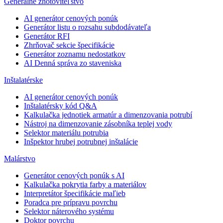
Generálne zhotoviteľstvo
AI generátor cenových ponúk
Generátor listu o rozsahu subdodávateľa
Generátor RFI
Zhrňovač sekcie špecifikácie
Generátor zoznamu nedostatkov
AI Denná správa zo staveniska
Inštalatérske
AI generátor cenových ponúk
Inštalatérsky kód Q&A
Kalkulačka jednotiek armatúr a dimenzovania potrubí
Nástroj na dimenzovanie zásobníka teplej vody
Selektor materiálu potrubia
Inšpektor hrubej potrubnej inštalácie
Malárstvo
Generátor cenových ponúk s AI
Kalkulačka pokrytia farby a materiálov
Interpretátor špecifikácie maľieb
Poradca pre prípravu povrchu
Selektor náterového systému
Doktor povrchu