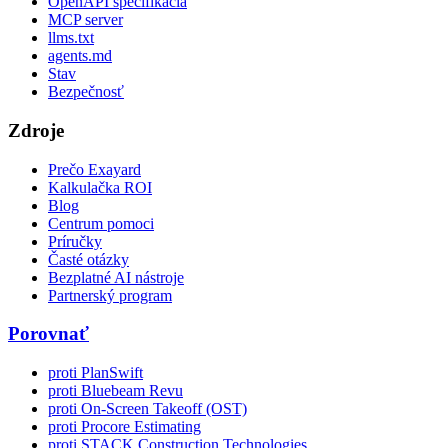
OpenAPI špecifikácia
MCP server
llms.txt
agents.md
Stav
Bezpečnosť
Zdroje
Prečo Exayard
Kalkulačka ROI
Blog
Centrum pomoci
Príručky
Časté otázky
Bezplatné AI nástroje
Partnerský program
Porovnať
proti PlanSwift
proti Bluebeam Revu
proti On-Screen Takeoff (OST)
proti Procore Estimating
proti STACK Construction Technologies