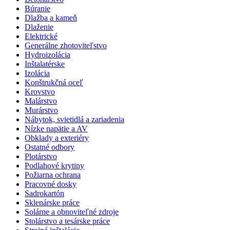
Búranie
Dlažba a kameň
Dlaženie
Elektrické
Generálne zhotoviteľstvo
Hydroizolácia
Inštalatérske
Izolácia
Konštrukčná oceľ
Krovstvo
Malárstvo
Murárstvo
Nábytok, svietidlá a zariadenia
Nízke napätie a AV
Obklady a exteriéry
Ostatné odbory
Plotárstvo
Podlahové krytiny
Požiarna ochrana
Pracovné dosky
Sadrokartón
Sklenárske práce
Solárne a obnoviteľné zdroje
Stolárstvo a tesárske práce