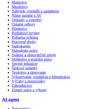
Malárstvo
Murárstvo
Nábytok, svietidlá a zariadenia
Nízke napätie a AV
Obklady a exteriéry
Ostatné odbory
Plotárstvo
Podlahové krytiny
Požiarna ochrana
Pracovné dosky
Sadrokartón
Sklenárske práce
Solárne a obnoviteľné zdroje
Stolárstvo a tesárske práce
Strojné inštalácie
Štukové omietky
Tesárstvo a rámovanie
Vykurovanie, ventilácia a klimatizácia
Výťahy a dopravníky
Záhradníctvo
Zemné práce a výkopy
AI agent
Betonárstvo