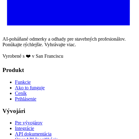
AI-poháňané odmerky a odhady pre stavebných profesionálov.
Ponúkajte rýchlejšie. Vyhrávajte viac.
Vyrobené s ❤️ v San Franciscu
Produkt
Funkcie
Ako to funguje
Ceník
Prihlásenie
Vývojári
Pre vývojárov
Integrácie
API dokumentácia