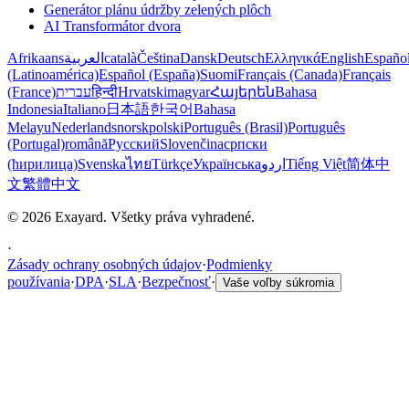
Generátor plánu údržby zelených plôch
AI Transformátor dvora
Afrikaans
العربية
català
Čeština
Dansk
Deutsch
Ελληνικά
English
Españo
(Latinoamérica)
Español (España)
Suomi
Français (Canada)
Français
(France)
עברית
हिन्दी
Hrvatski
magyar
Հայերեն
Bahasa
Indonesia
Italiano
日本語
한국어
Bahasa
Melayu
Nederlands
norsk
polski
Português (Brasil)
Português
(Portugal)
română
Русский
Slovenčina
српски
(ћирилица)
Svenska
ไทย
Türkçe
Українська
اردو
Tiếng Việt
简体中
文
繁體中文
© 2026 Exayard. Všetky práva vyhradené.
·
Zásady ochrany osobných údajov
·
Podmienky
používania
·
DPA
·
SLA
·
Bezpečnosť
·
Vaše voľby súkromia