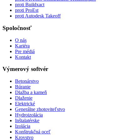
proti Buildxact
proti ProEst
proti Autodesk Takeoff
Spoločnosť
O nás
Kariéra
Pre médiá
Kontakt
Výmerový softvér
Betonárstvo
Búranie
Dlažba a kameň
Dlaženie
Elektrické
Generálne zhotoviteľstvo
Hydroizolácia
Inštalatérske
Izolácia
Konštrukčná oceľ
Krovstvo