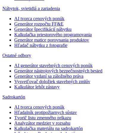
Nábytok, svietidlá a zariadenia
AI tvorca cenových ponúk
Generátor rozpočtu FF&E
Generátor špecifikácií nábytku
Kalkulačka priestorového programovania
Generátor matice porovnania produktov
Hľadač nábytku z fotografie
Ostatné odbory
AI generátor stavebných cenových ponúk
Generátor nástrojových bezpečnostných besied
Generátor vzdaní sa záložného práva
Vysvetľovač doložiek stavebných zmlúv
Kalkulátor lehôt zástavy
Sadrokartón
AI tvorca cenových ponúk
Hľadalník protipožiarnych sústav
Tvorič listu zmenného príkazu
Analyzátor medzier v rozsahu
Kalkulačka materiálu na sadrokartón