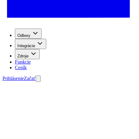
Odbory
Integrácie
Zdroje
Funkcie
Ceník
Prihlásenie
Začať