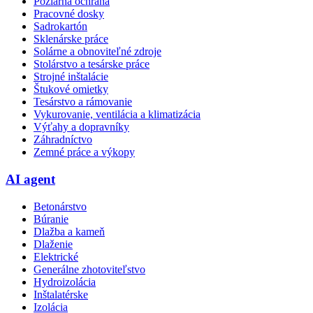
Požiarna ochrana
Pracovné dosky
Sadrokartón
Sklenárske práce
Solárne a obnoviteľné zdroje
Stolárstvo a tesárske práce
Strojné inštalácie
Štukové omietky
Tesárstvo a rámovanie
Vykurovanie, ventilácia a klimatizácia
Výťahy a dopravníky
Záhradníctvo
Zemné práce a výkopy
AI agent
Betonárstvo
Búranie
Dlažba a kameň
Dlaženie
Elektrické
Generálne zhotoviteľstvo
Hydroizolácia
Inštalatérske
Izolácia