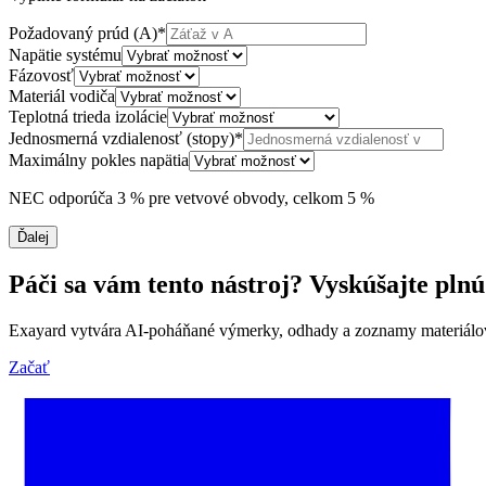
Požadovaný prúd (A)
*
Napätie systému
Fázovosť
Materiál vodiča
Teplotná trieda izolácie
Jednosmerná vzdialenosť (stopy)
*
Maximálny pokles napätia
NEC odporúča 3 % pre vetvové obvody, celkom 5 %
Ďalej
Páči sa vám tento nástroj? Vyskúšajte plnú
Exayard vytvára AI-poháňané výmerky, odhady a zoznamy materiálov 
Začať