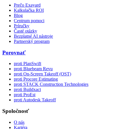
Prečo Exayard
Kalkulačka ROI
Blog
Centrum pomoci
Príručky
Časté otázky
Bezplatné AI nástroje
Partnerský program
Porovnať
proti PlanSwift
proti Bluebeam Revu
proti On-Screen Takeoff (OST)
proti Procore Estimating
proti STACK Construction Technologies
proti Buildxact
proti ProEst
proti Autodesk Takeoff
Spoločnosť
O nás
Kariéra