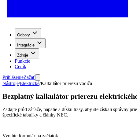
Odbory
Integrácie
Zdroje
Funkcie
Ceník
Prihlásenie
Začať
Nástroje
/
Elektrické
/
Kalkulátor prierezu vodiča
Bezplatný kalkulátor prierezu elektrickéh
Zadajte prúd záťaže, napätie a dĺžku trasy, aby ste získali správny 
špecifické tabuľky a články NEC.
Vyplňte formulár na začiatok