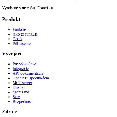
Vyrobené s ❤️ v San Franciscu
Produkt
Funkcie
Ako to funguje
Ceník
Prihlásenie
Vývojári
Pre vývojárov
Integrácie
API dokumentácia
OpenAPI špecifikácia
MCP server
llms.txt
agents.md
Stav
Bezpečnosť
Zdroje