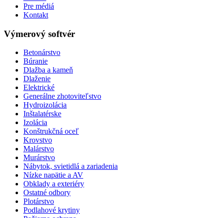
Pre médiá
Kontakt
Výmerový softvér
Betonárstvo
Búranie
Dlažba a kameň
Dlaženie
Elektrické
Generálne zhotoviteľstvo
Hydroizolácia
Inštalatérske
Izolácia
Konštrukčná oceľ
Krovstvo
Malárstvo
Murárstvo
Nábytok, svietidlá a zariadenia
Nízke napätie a AV
Obklady a exteriéry
Ostatné odbory
Plotárstvo
Podlahové krytiny