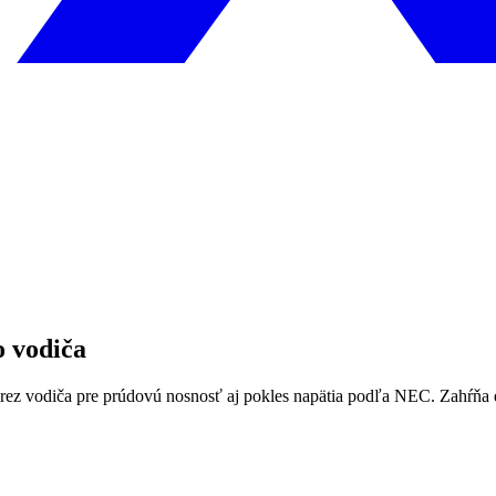
o vodiča
prierez vodiča pre prúdovú nosnosť aj pokles napätia podľa NEC. Zahŕňa