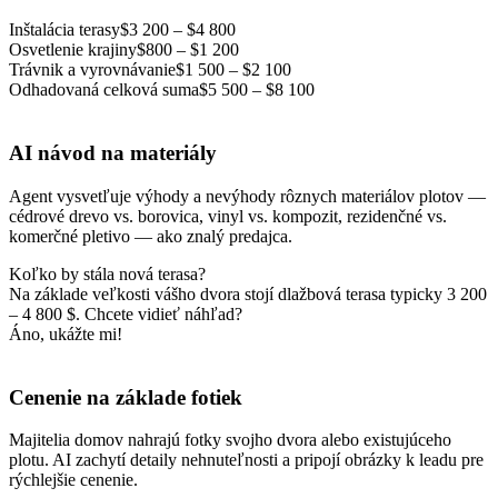
Inštalácia terasy
$3 200 – $4 800
Osvetlenie krajiny
$800 – $1 200
Trávnik a vyrovnávanie
$1 500 – $2 100
Odhadovaná celková suma
$5 500 – $8 100
AI návod na materiály
Agent vysvetľuje výhody a nevýhody rôznych materiálov plotov —
cédrové drevo vs. borovica, vinyl vs. kompozit, rezidenčné vs.
komerčné pletivo — ako znalý predajca.
Koľko by stála nová terasa?
Na základe veľkosti vášho dvora stojí dlažbová terasa typicky 3 200
– 4 800 $. Chcete vidieť náhľad?
Áno, ukážte mi!
Cenenie na základe fotiek
Majitelia domov nahrajú fotky svojho dvora alebo existujúceho
plotu. AI zachytí detaily nehnuteľnosti a pripojí obrázky k leadu pre
rýchlejšie cenenie.