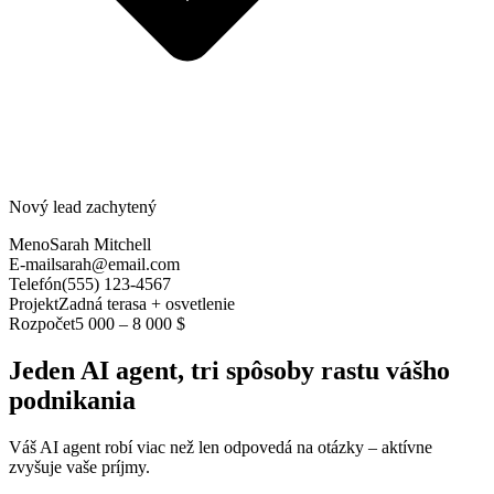
Nový lead zachytený
Meno
Sarah Mitchell
E-mail
sarah@email.com
Telefón
(555) 123-4567
Projekt
Zadná terasa + osvetlenie
Rozpočet
5 000 – 8 000 $
Jeden AI agent, tri spôsoby rastu vášho
podnikania
Váš AI agent robí viac než len odpovedá na otázky – aktívne
zvyšuje vaše príjmy.