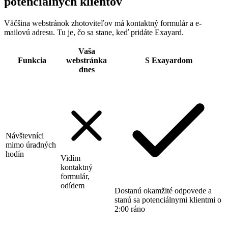
potenciálnych klientov
Väčšina webstránok zhotoviteľov má kontaktný formulár a e-
mailovú adresu. Tu je, čo sa stane, keď pridáte Exayard.
Vaša
Funkcia
webstránka
S Exayardom
dnes
Návštevníci
mimo úradných
hodín
Vidím
kontaktný
formulár,
odídem
Dostanú okamžité odpovede a
stanú sa potenciálnymi klientmi o
2:00 ráno