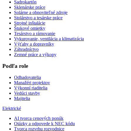
Sadrokartón
Sklenárske práce
Solárne a obnoviteľné zdroje
Stolárstvo a tesárske práce
Strojné inštalácie
Štukové omietky
Tesárstvo a rámovanie
Vykurovanie, ventilácia a klimatizácia
Výťahy a dopravníky
Záhradníctvo
Zemné práce a výkopy
Podľa role
Odhadovatelia
Manažéri projektov
Výkonní riaditelia
Vedúci stavby
Majitelia
Elektrické
AI tvorca cenových ponúk
Otázky a odpovede k NEC kódu
Tvorca rozvrhu rozvodnice