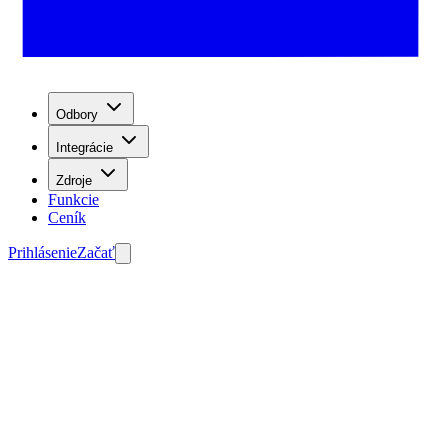
Odbory
Integrácie
Zdroje
Funkcie
Ceník
Prihlásenie
Začať