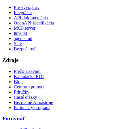
Pre vývojárov
Integrácie
API dokumentácia
OpenAPI špecifikácia
MCP server
llms.txt
agents.md
Stav
Bezpečnosť
Zdroje
Prečo Exayard
Kalkulačka ROI
Blog
Centrum pomoci
Príručky
Časté otázky
Bezplatné AI nástroje
Partnerský program
Porovnať