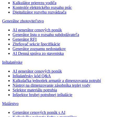
Kalkulátor prierezu vodiča
Kontrolór elektrického rozsahu prác
Digitalizátor rozvrhu rozvádzača
Generálne zhotoviteľstvo
AI generátor cenových ponúk
Generátor listu o rozsahu subdodávateľa
Generátor RFI
Zhrňovač sekcie špecifikácie
Generátor zoznamu nedostatkov
AI Denná správa zo staveniska
Inštalatérske
AI generátor cenových ponúk
Inštalatérsky kód Q&A
Kalkulačka jednotiek armatúr a dimenzovania potrubí
Nástroj na dimenzovanie zásobníka teplej vody
Selektor materiálu potrubia
Inšpektor hrubej potrubnej inštalácie
Malárstvo
Generátor cenových ponúk s AI