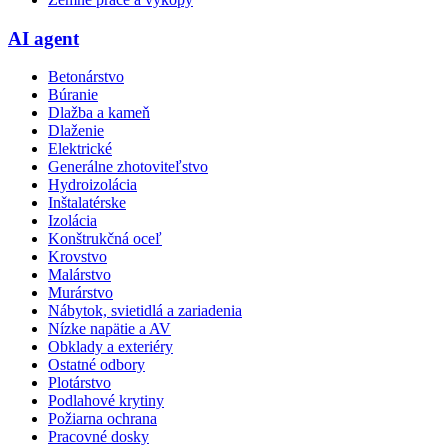
AI agent
Betonárstvo
Búranie
Dlažba a kameň
Dlaženie
Elektrické
Generálne zhotoviteľstvo
Hydroizolácia
Inštalatérske
Izolácia
Konštrukčná oceľ
Krovstvo
Malárstvo
Murárstvo
Nábytok, svietidlá a zariadenia
Nízke napätie a AV
Obklady a exteriéry
Ostatné odbory
Plotárstvo
Podlahové krytiny
Požiarna ochrana
Pracovné dosky