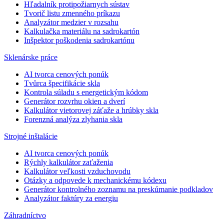
Hľadalník protipožiarnych sústav
Tvorič listu zmenného príkazu
Analyzátor medzier v rozsahu
Kalkulačka materiálu na sadrokartón
Inšpektor poškodenia sadrokartónu
Sklenárske práce
AI tvorca cenových ponúk
Tvůrca špecifikácie skla
Kontrola súladu s energetickým kódom
Generátor rozvrhu okien a dverí
Kalkulátor vietorovej záťaže a hrúbky skla
Forenzná analýza zlyhania skla
Strojné inštalácie
AI tvorca cenových ponúk
Rýchly kalkulátor zaťaženia
Kalkulátor veľkosti vzduchovodu
Otázky a odpovede k mechanickému kódexu
Generátor kontrolného zoznamu na preskúmanie podkladov
Analyzátor faktúry za energiu
Záhradníctvo