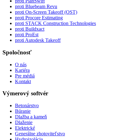
proti PlanSwift
proti Bluebeam Revu
proti On-Screen Takeoff (OST)
proti Procore Estimating
proti STACK Construction Technologies
proti Buildxact
proti ProEst
proti Autodesk Takeoff
Spoločnosť
O nás
Kariéra
Pre médiá
Kontakt
Výmerový softvér
Betonárstvo
Búranie
Dlažba a kameň
Dlaženie
Elektrické
Generálne zhotoviteľstvo
Hydroizolácia