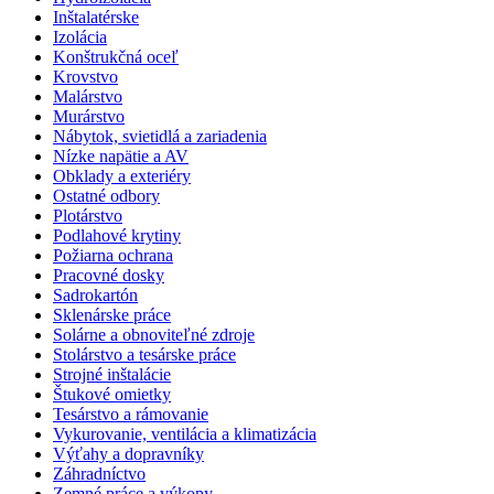
Inštalatérske
Izolácia
Konštrukčná oceľ
Krovstvo
Malárstvo
Murárstvo
Nábytok, svietidlá a zariadenia
Nízke napätie a AV
Obklady a exteriéry
Ostatné odbory
Plotárstvo
Podlahové krytiny
Požiarna ochrana
Pracovné dosky
Sadrokartón
Sklenárske práce
Solárne a obnoviteľné zdroje
Stolárstvo a tesárske práce
Strojné inštalácie
Štukové omietky
Tesárstvo a rámovanie
Vykurovanie, ventilácia a klimatizácia
Výťahy a dopravníky
Záhradníctvo
Zemné práce a výkopy