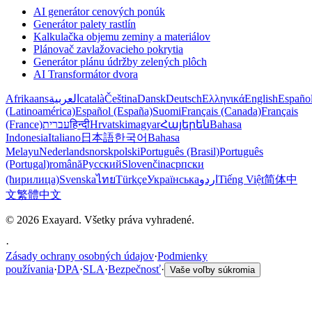
AI generátor cenových ponúk
Generátor palety rastlín
Kalkulačka objemu zeminy a materiálov
Plánovač zavlažovacieho pokrytia
Generátor plánu údržby zelených plôch
AI Transformátor dvora
Afrikaans
العربية
català
Čeština
Dansk
Deutsch
Ελληνικά
English
Españo
(Latinoamérica)
Español (España)
Suomi
Français (Canada)
Français
(France)
עברית
हिन्दी
Hrvatski
magyar
Հայերեն
Bahasa
Indonesia
Italiano
日本語
한국어
Bahasa
Melayu
Nederlands
norsk
polski
Português (Brasil)
Português
(Portugal)
română
Русский
Slovenčina
српски
(ћирилица)
Svenska
ไทย
Türkçe
Українська
اردو
Tiếng Việt
简体中
文
繁體中文
© 2026 Exayard. Všetky práva vyhradené.
·
Zásady ochrany osobných údajov
·
Podmienky
používania
·
DPA
·
SLA
·
Bezpečnosť
·
Vaše voľby súkromia