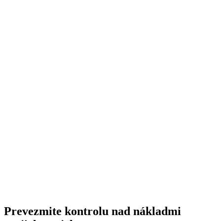
Aké formáty súborov podporujete?
Sú moje údaje bezpečné?
Prevezmite kontrolu nad nákladmi