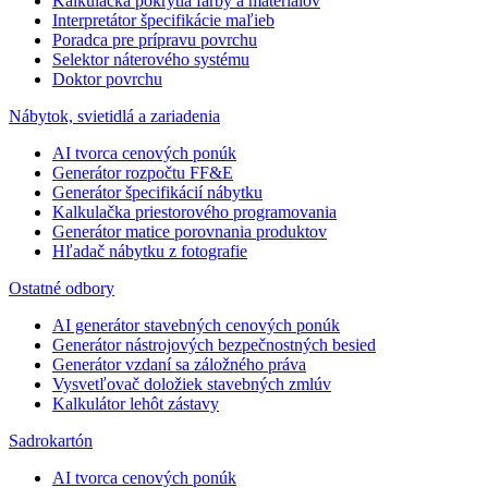
Kalkulačka pokrytia farby a materiálov
Interpretátor špecifikácie maľieb
Poradca pre prípravu povrchu
Selektor náterového systému
Doktor povrchu
Nábytok, svietidlá a zariadenia
AI tvorca cenových ponúk
Generátor rozpočtu FF&E
Generátor špecifikácií nábytku
Kalkulačka priestorového programovania
Generátor matice porovnania produktov
Hľadač nábytku z fotografie
Ostatné odbory
AI generátor stavebných cenových ponúk
Generátor nástrojových bezpečnostných besied
Generátor vzdaní sa záložného práva
Vysvetľovač doložiek stavebných zmlúv
Kalkulátor lehôt zástavy
Sadrokartón
AI tvorca cenových ponúk