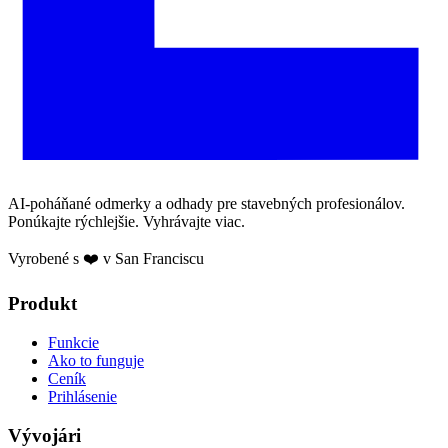
AI-poháňané odmerky a odhady pre stavebných profesionálov.
Ponúkajte rýchlejšie. Vyhrávajte viac.
Vyrobené s ❤️ v San Franciscu
Produkt
Funkcie
Ako to funguje
Ceník
Prihlásenie
Vývojári