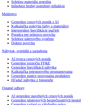
Selektor materiálu potrubia
Inšpektor hrubej potrubnej inštalácie
Malárstvo
Generátor cenových ponúk s AI
Kalkulačka pokrytia farby a materiálov
Interpretátor špecifikácie maľieb
Poradca pre prípravu povrchu
Selektor náterového systému
Doktor povrchu
Nábytok, svietidlá a zariadenia
AI tvorca cenových ponúk
Generátor rozpočtu FF&E
Generátor špecifikácií nábytku
Kalkulačka priestorového programovania
Generátor matice porovnania produktov
Hľadač nábytku z fotografie
Ostatné odbory
AI generátor stavebných cenových ponúk
Generátor nástrojových bezpečnostných besied
Generátor vzdaní sa záložného práva