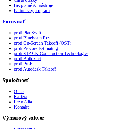
Časté otázky
Bezplatné AI nástroje
Partnerský program
Porovnať
proti PlanSwift
proti Bluebeam Revu
proti On-Screen Takeoff (OST)
proti Procore Estimating
proti STACK Construction Technologies
proti Buildxact
proti ProEst
proti Autodesk Takeoff
Spoločnosť
O nás
Kariéra
Pre médiá
Kontakt
Výmerový softvér