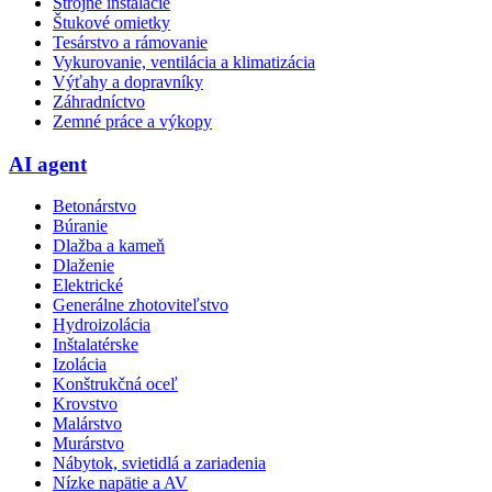
Strojné inštalácie
Štukové omietky
Tesárstvo a rámovanie
Vykurovanie, ventilácia a klimatizácia
Výťahy a dopravníky
Záhradníctvo
Zemné práce a výkopy
AI agent
Betonárstvo
Búranie
Dlažba a kameň
Dlaženie
Elektrické
Generálne zhotoviteľstvo
Hydroizolácia
Inštalatérske
Izolácia
Konštrukčná oceľ
Krovstvo
Malárstvo
Murárstvo
Nábytok, svietidlá a zariadenia
Nízke napätie a AV