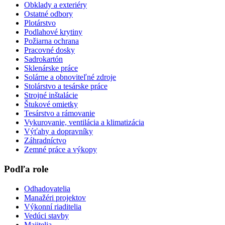
Obklady a exteriéry
Ostatné odbory
Plotárstvo
Podlahové krytiny
Požiarna ochrana
Pracovné dosky
Sadrokartón
Sklenárske práce
Solárne a obnoviteľné zdroje
Stolárstvo a tesárske práce
Strojné inštalácie
Štukové omietky
Tesárstvo a rámovanie
Vykurovanie, ventilácia a klimatizácia
Výťahy a dopravníky
Záhradníctvo
Zemné práce a výkopy
Podľa role
Odhadovatelia
Manažéri projektov
Výkonní riaditelia
Vedúci stavby
Majitelia