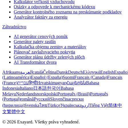
Kalkulátor veľkosti vzduchovodu
Otázky a odpovede k mechanickému kódexu
Generátor kontrolného zoznamu na preskúmanie podkladov
Analyzátor faktúry za energiu
Záhradníctvo
AI generátor cenových ponúk
Generátor palety rastlín
Kalkulačka objemu zeminy a materiálov
Plánovač zavlažovacieho pokrytia
Generátor plánu údržby zelených plôch
AI Transformátor dvora
Afrikaans
العربية
català
Čeština
Dansk
Deutsch
Ελληνικά
English
Españo
(Latinoamérica)
Español (España)
Suomi
Français (Canada)
Français
(France)
עברית
हिन्दी
Hrvatski
magyar
Հայերեն
Bahasa
Indonesia
Italiano
日本語
한국어
Bahasa
Melayu
Nederlands
norsk
polski
Português (Brasil)
Português
(Portugal)
română
Русский
Slovenčina
српски
(ћирилица)
Svenska
ไทย
Türkçe
Українська
اردو
Tiếng Việt
简体中
文
繁體中文
© 2026 Exayard. Všetky práva vyhradené.