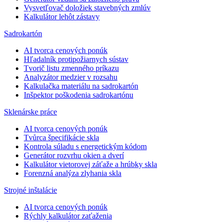
Vysvetľovač doložiek stavebných zmlúv
Kalkulátor lehôt zástavy
Sadrokartón
AI tvorca cenových ponúk
Hľadalník protipožiarnych sústav
Tvorič listu zmenného príkazu
Analyzátor medzier v rozsahu
Kalkulačka materiálu na sadrokartón
Inšpektor poškodenia sadrokartónu
Sklenárske práce
AI tvorca cenových ponúk
Tvůrca špecifikácie skla
Kontrola súladu s energetickým kódom
Generátor rozvrhu okien a dverí
Kalkulátor vietorovej záťaže a hrúbky skla
Forenzná analýza zlyhania skla
Strojné inštalácie
AI tvorca cenových ponúk
Rýchly kalkulátor zaťaženia