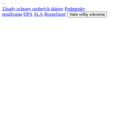
·
Zásady ochrany osobných údajov
·
Podmienky
používania
·
DPA
·
SLA
·
Bezpečnosť
·
Vaše voľby súkromia