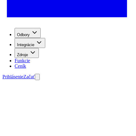
Odbory
Integrácie
Zdroje
Funkcie
Ceník
Prihlásenie
Začať