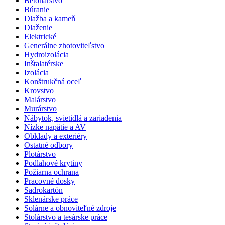
Betonárstvo
Búranie
Dlažba a kameň
Dlaženie
Elektrické
Generálne zhotoviteľstvo
Hydroizolácia
Inštalatérske
Izolácia
Konštrukčná oceľ
Krovstvo
Malárstvo
Murárstvo
Nábytok, svietidlá a zariadenia
Nízke napätie a AV
Obklady a exteriéry
Ostatné odbory
Plotárstvo
Podlahové krytiny
Požiarna ochrana
Pracovné dosky
Sadrokartón
Sklenárske práce
Solárne a obnoviteľné zdroje
Stolárstvo a tesárske práce