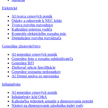
Elektrické
AI tvorca cenových ponúk
Otázky a odpovede k NEC kódu
Tvorca rozvrhu rozvodnice
Kalkulátor prierezu vodiča
Kontrolór elektrického rozsahu prác
Digitalizátor rozvrhu rozvádzača
Generálne zhotoviteľstvo
AI generátor cenových ponúk
Generátor listu o rozsahu subdodávateľa
Generátor RFI
Zhrňovač sekcie špecifikácie
Generátor zoznamu nedostatkov
AI Denná správa zo staveniska
Inštalatérske
AI generátor cenových ponúk
Inštalatérsky kód Q&A
Kalkulačka jednotiek armatúr a dimenzovania potrubí
Nástroj na dimenzovanie zásobníka teplej vody