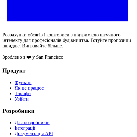
Розрахунки обсягів і кошториси з підтримкою штучного
інтелекту для професіоналів будівництва. Готуйте пропозиції
швидше. Вигравайте більше.
Зроблено з ❤️ у San Francisco
Продукт
Функції
Як це працює
Тарифи
Увійти
Розробники
Для розробників
Інтеграції
Документація API