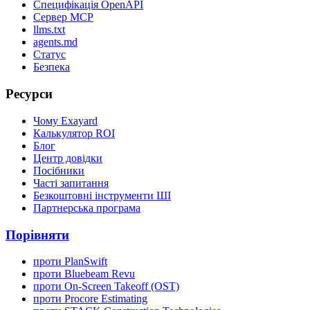
Специфікація OpenAPI
Сервер MCP
llms.txt
agents.md
Статус
Безпека
Ресурси
Чому Exayard
Калькулятор ROI
Блог
Центр довідки
Посібники
Часті запитання
Безкоштовні інструменти ШІ
Партнерська програма
Порівняти
проти PlanSwift
проти Bluebeam Revu
проти On-Screen Takeoff (OST)
проти Procore Estimating