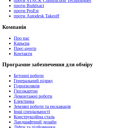
проти STACK Construction Technologies
проти Buildxact
проти ProEst
проти Autodesk Takeoff
Компанія
Про нас
Карьєра
Прес-центр
Контакти
Програмне забезпечення для обміру
Бетонні роботи
Генеральний підряд
Гідроізоляція
Гіпсокартон
Демонтажні роботи
Електрика
Земляні роботи та екскавація
Інші спеціальності
Конструкційна сталь
Ландшафтний дизайн
Ліфти та підйомники