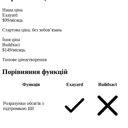
Наша ціна
Exayard
$99/місяць
Стартова ціна, без зобов’язань
Їхня ціна
Buildxact
$149/місяць
Типове ціноутворення
Порівняння функцій
Функція
Exayard
Buildxact
Розрахунки обсягів з
підтримкою ШІ