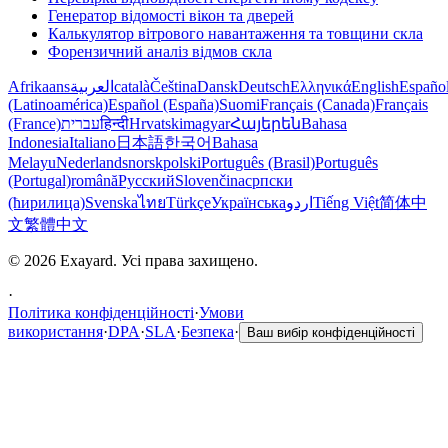
Генератор відомості вікон та дверей
Калькулятор вітрового навантаження та товщини скла
Форензичний аналіз відмов скла
Afrikaans
العربية
català
Čeština
Dansk
Deutsch
Ελληνικά
English
Españo
(Latinoamérica)
Español (España)
Suomi
Français (Canada)
Français
(France)
עברית
हिन्दी
Hrvatski
magyar
Հայերեն
Bahasa
Indonesia
Italiano
日本語
한국어
Bahasa
Melayu
Nederlands
norsk
polski
Português (Brasil)
Português
(Portugal)
română
Русский
Slovenčina
српски
(ћирилица)
Svenska
ไทย
Türkçe
Українська
اردو
Tiếng Việt
简体中
文
繁體中文
© 2026 Exayard. Усі права захищено.
·
Політика конфіденційності
·
Умови
використання
·
DPA
·
SLA
·
Безпека
·
Ваш вибір конфіденційності