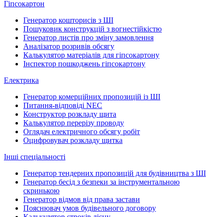
Гіпсокартон
Генератор кошторисів з ШІ
Пошуковик конструкцій з вогнестійкістю
Генератор листів про зміну замовлення
Аналізатор розривів обсягу
Калькулятор матеріалів для гіпсокартону
Інспектор пошкоджень гіпсокартону
Електрика
Генератор комерційних пропозицій із ШІ
Питання-відповіді NEC
Конструктор розкладу щита
Калькулятор перерізу проводу
Оглядач електричного обсягу робіт
Оцифровувач розкладу щитка
Інші спеціальності
Генератор тендерних пропозицій для будівництва з ШІ
Генератор бесід з безпеки за інструментальною
скринькою
Генератор відмов від права застави
Пояснювач умов будівельного договору
Калькулятор строків лієну