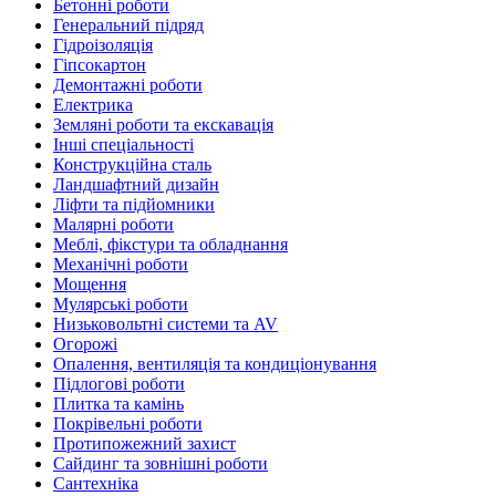
Бетонні роботи
Генеральний підряд
Гідроізоляція
Гіпсокартон
Демонтажні роботи
Електрика
Земляні роботи та екскавація
Інші спеціальності
Конструкційна сталь
Ландшафтний дизайн
Ліфти та підйомники
Малярні роботи
Меблі, фікстури та обладнання
Механічні роботи
Мощення
Мулярські роботи
Низьковольтні системи та AV
Огорожі
Опалення, вентиляція та кондиціонування
Підлогові роботи
Плитка та камінь
Покрівельні роботи
Протипожежний захист
Сайдинг та зовнішні роботи
Сантехніка