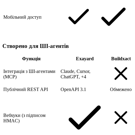
Мобільний доступ
Створено для ШІ-агентів
Функція
Exayard
Buildxact
Інтеграція з ШІ-агентами
Claude, Cursor,
(MCP)
ChatGPT, +4
Публічний REST API
OpenAPI 3.1
Обмежено
Вебхуки (з підписом
HMAC)