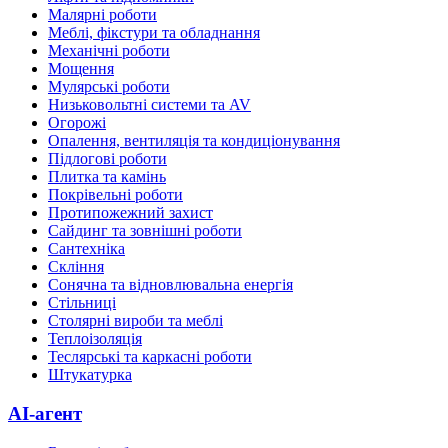
Малярні роботи
Меблі, фікстури та обладнання
Механічні роботи
Мощення
Мулярські роботи
Низьковольтні системи та AV
Огорожі
Опалення, вентиляція та кондиціонування
Підлогові роботи
Плитка та камінь
Покрівельні роботи
Протипожежний захист
Сайдинг та зовнішні роботи
Сантехніка
Скління
Сонячна та відновлювальна енергія
Стільниці
Столярні вироби та меблі
Теплоізоляція
Теслярські та каркасні роботи
Штукатурка
AI-агент