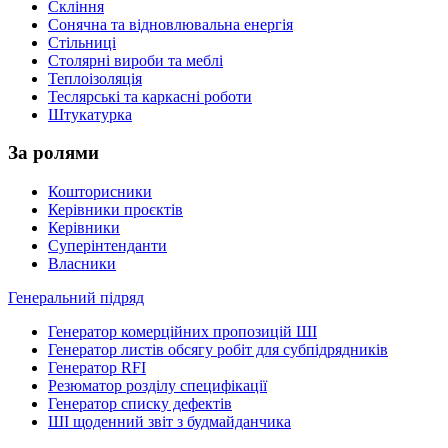
Скління
Сонячна та відновлювальна енергія
Стільниці
Столярні вироби та меблі
Теплоізоляція
Теслярські та каркасні роботи
Штукатурка
За ролями
Кошторисники
Керівники проєктів
Керівники
Суперінтенданти
Власники
Генеральний підряд
Генератор комерційних пропозицій ШІ
Генератор листів обсягу робіт для субпідрядників
Генератор RFI
Резюматор розділу специфікації
Генератор списку дефектів
ШІ щоденний звіт з будмайданчика