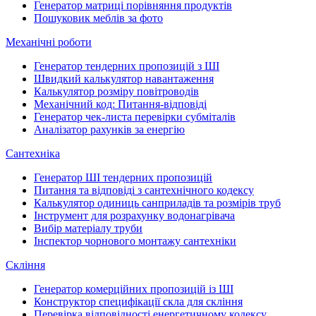
Генератор матриці порівняння продуктів
Пошуковик меблів за фото
Механічні роботи
Генератор тендерних пропозицій з ШІ
Швидкий калькулятор навантаження
Калькулятор розміру повітроводів
Механічний код: Питання-відповіді
Генератор чек-листа перевірки субміталів
Аналізатор рахунків за енергію
Сантехніка
Генератор ШІ тендерних пропозицій
Питання та відповіді з сантехнічного кодексу
Калькулятор одиниць санприладів та розмірів труб
Інструмент для розрахунку водонагрівача
Вибір матеріалу труби
Інспектор чорнового монтажу сантехніки
Скління
Генератор комерційних пропозицій із ШІ
Конструктор специфікації скла для скління
Перевірка відповідності енергетичному кодексу