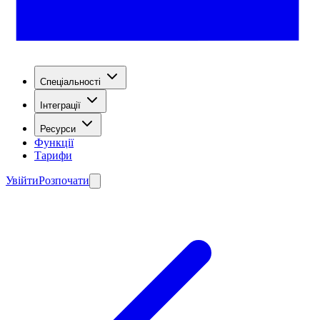
Спеціальності
Інтеграції
Ресурси
Функції
Тарифи
Увійти
Розпочати