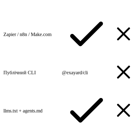
Zapier / n8n / Make.com
Публічний CLI
@exayard/cli
llms.txt + agents.md