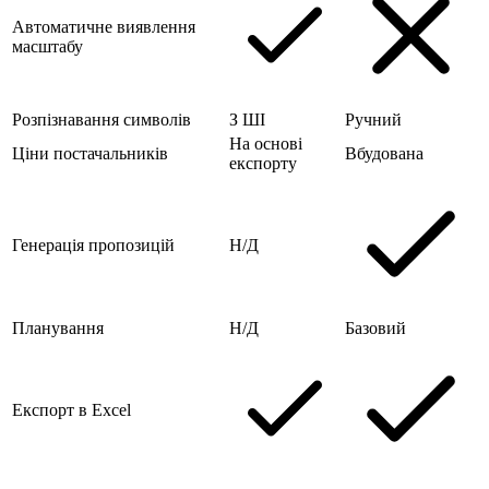
Автоматичне виявлення
масштабу
Розпізнавання символів
З ШІ
Ручний
На основі
Ціни постачальників
Вбудована
експорту
Генерація пропозицій
Н/Д
Планування
Н/Д
Базовий
Експорт в Excel