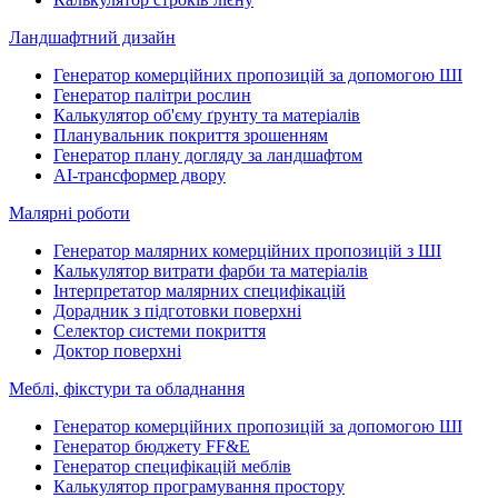
Ландшафтний дизайн
Генератор комерційних пропозицій за допомогою ШІ
Генератор палітри рослин
Калькулятор об'єму ґрунту та матеріалів
Планувальник покриття зрошенням
Генератор плану догляду за ландшафтом
AI-трансформер двору
Малярні роботи
Генератор малярних комерційних пропозицій з ШІ
Калькулятор витрати фарби та матеріалів
Інтерпретатор малярних специфікацій
Дорадник з підготовки поверхні
Селектор системи покриття
Доктор поверхні
Меблі, фікстури та обладнання
Генератор комерційних пропозицій за допомогою ШІ
Генератор бюджету FF&E
Генератор специфікацій меблів
Калькулятор програмування простору