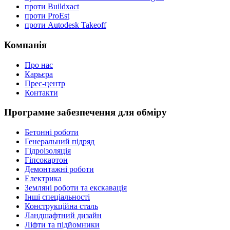
проти Buildxact
проти ProEst
проти Autodesk Takeoff
Компанія
Про нас
Карьєра
Прес-центр
Контакти
Програмне забезпечення для обміру
Бетонні роботи
Генеральний підряд
Гідроізоляція
Гіпсокартон
Демонтажні роботи
Електрика
Земляні роботи та екскавація
Інші спеціальності
Конструкційна сталь
Ландшафтний дизайн
Ліфти та підйомники