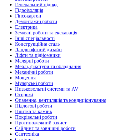
Генеральний підряд
Гідроізоляція
Гіпсокартон
Демонтажні роботи
Електрика
Земляні роботи та екскавація
Інші спеціальності
Конструкційна сталь
Ландшафтний дизайн
Ліфти та підйомники
Малярні роботи
Меблі, фікстури та обладнання
Механічні роботи
Мощення
Мулярські роботи
Низьковольтні системи та AV
Огорожі
Опалення, вентиляція та кондиціонування
Підлогові роботи
Плитка та камінь
Покрівельні роботи
Протипожежний захист
Сайдинг та зовнішні роботи
Сантехніка
Скління