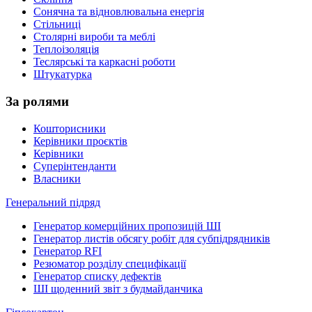
Сонячна та відновлювальна енергія
Стільниці
Столярні вироби та меблі
Теплоізоляція
Теслярські та каркасні роботи
Штукатурка
За ролями
Кошторисники
Керівники проєктів
Керівники
Суперінтенданти
Власники
Генеральний підряд
Генератор комерційних пропозицій ШІ
Генератор листів обсягу робіт для субпідрядників
Генератор RFI
Резюматор розділу специфікації
Генератор списку дефектів
ШІ щоденний звіт з будмайданчика