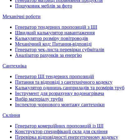
Генератор матриці порівняння продуктів
Пошуковик меблів за фото
Механічні роботи
Генератор тендерних пропозицій з ШІ
Швидкий калькулятор навантаження
Калькулятор розміру повітроводів
Механічний код: Питання-відповіді
Генератор чек-листа перевірки субміталів
Аналізатор рахунків за енергію
Сантехніка
Генератор ШІ тендерних пропозицій
Питання та відповіді з сантехнічного кодексу
Калькулятор одиниць санприладів та розмірів труб
Інструмент для розрахунку водонагрівача
Вибір матеріалу труби
Інспектор чорнового монтажу сантехніки
Скління
Генератор комерційних пропозицій із ШІ
Конструктор специфікації скла для скління
Перевірка відповідності енергетичному кодексу