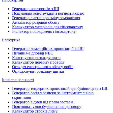
Гіпсокартон
Генератор кошторисів з ШІ
Пошуковик конструкцій з вогнестійкістю
Генератор листів про зміну замовлення
Аналізатор розривів обсягу
Калькулятор матеріалів для гіпсокартону
Інспектор пошкоджень гіпсокартону
Електрика
Генератор комерційних пропозицій із ШІ
Питання-відповіді NEC
Конструктор розкладу щита
Калькулятор перерізу проводу
Оглядач електричного обсягу робіт
Оцифровувач розкладу щитка
Інші спеціальності
Генератор тендерних пропозицій для будівництва з ШІ
Генератор бесід з безпеки за інструментальною
скринькою
Генератор відмов від права застави
Пояснювач умов будівельного договору
Калькулятор строків лієну