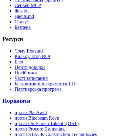
Сервер MCP
llms.txt
agents.md
Статус
Безпека
Ресурси
Чому Exayard
Калькулятор ROI
Блог
Центр довідки
Посібники
Часті запитання
Безкоштовні інструменти ШІ
Партнерська програма
Порівняти
проти PlanSwift
проти Bluebeam Revu
проти On-Screen Takeoff (OST)
проти Procore Estimating
проти STACK Construction Technologies