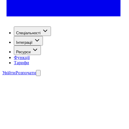
Спеціальності
Інтеграції
Ресурси
Функції
Тарифи
Увійти
Розпочати