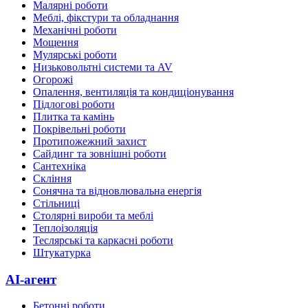
Малярні роботи
Меблі, фікстури та обладнання
Механічні роботи
Мощення
Мулярські роботи
Низьковольтні системи та AV
Огорожі
Опалення, вентиляція та кондиціонування
Підлогові роботи
Плитка та камінь
Покрівельні роботи
Протипожежний захист
Сайдинг та зовнішні роботи
Сантехніка
Скління
Сонячна та відновлювальна енергія
Стільниці
Столярні вироби та меблі
Теплоізоляція
Теслярські та каркасні роботи
Штукатурка
AI-агент
Бетонні роботи