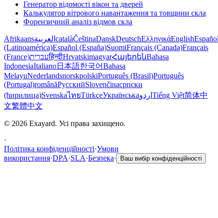
Генератор відомості вікон та дверей
Калькулятор вітрового навантаження та товщини скла
Форензичний аналіз відмов скла
Afrikaans
العربية
català
Čeština
Dansk
Deutsch
Ελληνικά
English
Españo
(Latinoamérica)
Español (España)
Suomi
Français (Canada)
Français
(France)
עברית
हिन्दी
Hrvatski
magyar
Հայերեն
Bahasa
Indonesia
Italiano
日本語
한국어
Bahasa
Melayu
Nederlands
norsk
polski
Português (Brasil)
Português
(Portugal)
română
Русский
Slovenčina
српски
(ћирилица)
Svenska
ไทย
Türkçe
Українська
اردو
Tiếng Việt
简体中
文
繁體中文
© 2026 Exayard. Усі права захищено.
·
Політика конфіденційності
·
Умови
використання
·
DPA
·
SLA
·
Безпека
·
Ваш вибір конфіденційності