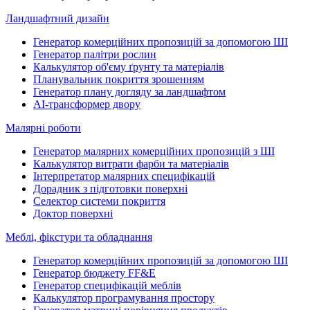
Ландшафтний дизайн
Генератор комерційних пропозицій за допомогою ШІ
Генератор палітри рослин
Калькулятор об'єму ґрунту та матеріалів
Планувальник покриття зрошенням
Генератор плану догляду за ландшафтом
AI-трансформер двору
Малярні роботи
Генератор малярних комерційних пропозицій з ШІ
Калькулятор витрати фарби та матеріалів
Інтерпретатор малярних специфікацій
Дорадник з підготовки поверхні
Селектор системи покриття
Доктор поверхні
Меблі, фікстури та обладнання
Генератор комерційних пропозицій за допомогою ШІ
Генератор бюджету FF&E
Генератор специфікацій меблів
Калькулятор програмування простору