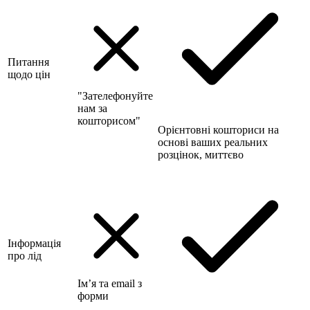
Питання
щодо цін
"Зателефонуйте
нам за
кошторисом"
Орієнтовні кошториси на
основі ваших реальних
розцінок, миттєво
Інформація
про лід
Ім’я та email з
форми