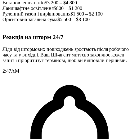
Встановлення патіо
$3 200 – $4 800
Ландшафтне освітлення
$800 – $1 200
Рулонний газон і вирівнювання
$1 500 – $2 100
Орієнтовна загальна сума
$5 500 – $8 100
Реакція на шторм 24/7
Ліди від штормових пошкоджень зростають після робочого
часу та у вихідні. Ваш ШІ-агент миттєво захоплює кожен
запит і пріоритизує термінові, щоб ви відповіли першими.
2:47
AM