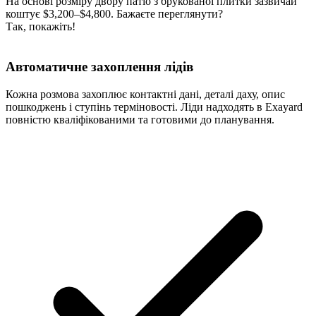
На основі розміру двору патіо з брукованої плитки зазвичай
коштує $3,200–$4,800. Бажаєте переглянути?
Так, покажіть!
Автоматичне захоплення лідів
Кожна розмова захоплює контактні дані, деталі даху, опис
пошкоджень і ступінь терміновості. Ліди надходять в Exayard
повністю кваліфікованими та готовими до планування.