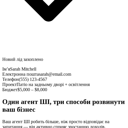
Новий лід захоплено
Ім’я
Sarah Mitchell
Електронна пошта
sarah@email.com
Телефон
(555) 123-4567
Проект
Патіо на задньому дворі + освітлення
Бюджет
$5,000 – $8,000
Один агент ШІ, три способи розвинути
ваш бізнес
Ваш агент ШІ робить більше, ніж просто відповідає на
запитання — він активно сприяє зростанню доходів.