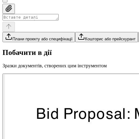
Плани проекту або специфікації
Кошторис або прейскурант
Побачити в дії
Зразки документів, створених цим інструментом