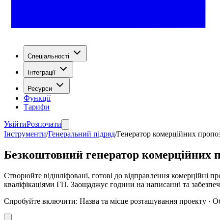
Спеціальності
Інтеграції
Ресурси
Функції
Тарифи
Увійти
Розпочати
Інструменти
/
Генеральний підряд
/
Генератор комерційних пропо
Безкоштовний генератор комерційних п
Створюйте відшліфовані, готові до відправлення комерційні пр
кваліфікаціями ГП. Заощаджує години на написанні та забезпеч
Спробуйте включити
:
Назва та місце розташування проекту · О