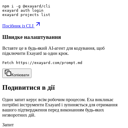
npm i -g @exayard/cli

exayard auth login

exayard projects list
Посібник із CLI
Швидке налаштування
Вставте це в будь-який AI-агент для кодування, щоб
підключити Exayard за один крок.
Fetch https://exayard.com/prompt.md
Копіювати
Подивитися в дії
Один запит керує всім робочим процесом. Exa викликає
потрібні інструменти Exayard і зупиняється для отримання
вашого підтвердження перед виконанням будь-яких
незворотних дій.
Запит