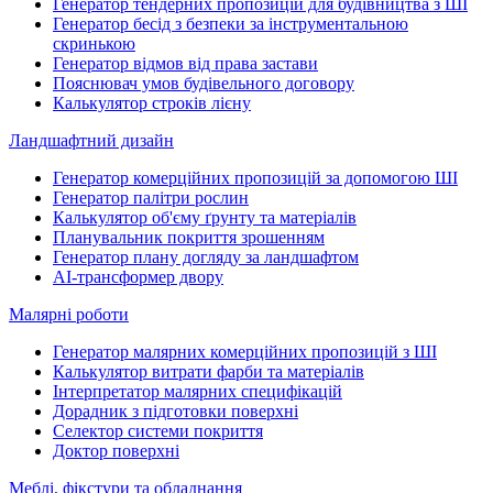
Генератор тендерних пропозицій для будівництва з ШІ
Генератор бесід з безпеки за інструментальною
скринькою
Генератор відмов від права застави
Пояснювач умов будівельного договору
Калькулятор строків лієну
Ландшафтний дизайн
Генератор комерційних пропозицій за допомогою ШІ
Генератор палітри рослин
Калькулятор об'єму ґрунту та матеріалів
Планувальник покриття зрошенням
Генератор плану догляду за ландшафтом
AI-трансформер двору
Малярні роботи
Генератор малярних комерційних пропозицій з ШІ
Калькулятор витрати фарби та матеріалів
Інтерпретатор малярних специфікацій
Дорадник з підготовки поверхні
Селектор системи покриття
Доктор поверхні
Меблі, фікстури та обладнання