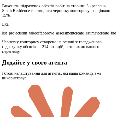
Виконати підрахунок обсягів робіт на сторінці 3 креслень
Smith Residence та створити чернетку кошторису з націнкою
15%.
Exa
list_projects
run_takeoff
approve_assessment
create_estimate
create_bid
Чернетку кошторису створено на основі затвердженого
підрахунку обсягів — 214 позицій, готових до вашого
перегляду.
Додайте у свого агента
Готові налаштування для агентів, які ваша команда вже
використовує.