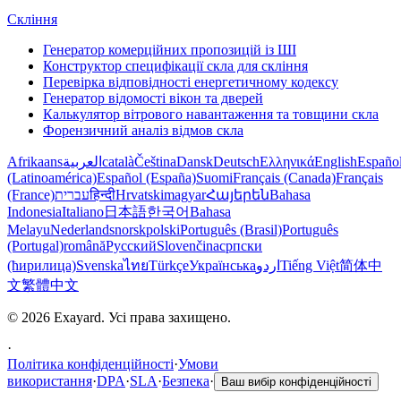
Скління
Генератор комерційних пропозицій із ШІ
Конструктор специфікації скла для скління
Перевірка відповідності енергетичному кодексу
Генератор відомості вікон та дверей
Калькулятор вітрового навантаження та товщини скла
Форензичний аналіз відмов скла
Afrikaans
العربية
català
Čeština
Dansk
Deutsch
Ελληνικά
English
Españo
(Latinoamérica)
Español (España)
Suomi
Français (Canada)
Français
(France)
עברית
हिन्दी
Hrvatski
magyar
Հայերեն
Bahasa
Indonesia
Italiano
日本語
한국어
Bahasa
Melayu
Nederlands
norsk
polski
Português (Brasil)
Português
(Portugal)
română
Русский
Slovenčina
српски
(ћирилица)
Svenska
ไทย
Türkçe
Українська
اردو
Tiếng Việt
简体中
文
繁體中文
© 2026 Exayard. Усі права захищено.
·
Політика конфіденційності
·
Умови
використання
·
DPA
·
SLA
·
Безпека
·
Ваш вибір конфіденційності