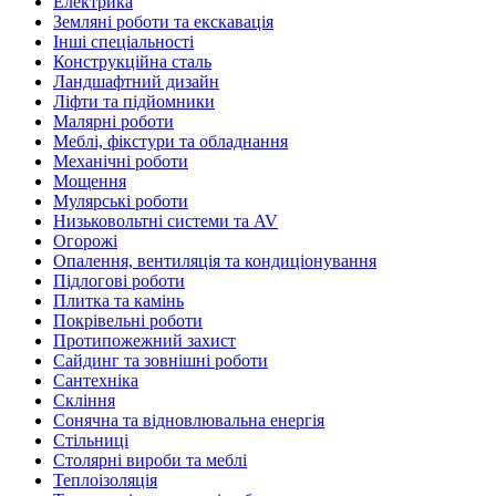
Електрика
Земляні роботи та екскавація
Інші спеціальності
Конструкційна сталь
Ландшафтний дизайн
Ліфти та підйомники
Малярні роботи
Меблі, фікстури та обладнання
Механічні роботи
Мощення
Мулярські роботи
Низьковольтні системи та AV
Огорожі
Опалення, вентиляція та кондиціонування
Підлогові роботи
Плитка та камінь
Покрівельні роботи
Протипожежний захист
Сайдинг та зовнішні роботи
Сантехніка
Скління
Сонячна та відновлювальна енергія
Стільниці
Столярні вироби та меблі
Теплоізоляція