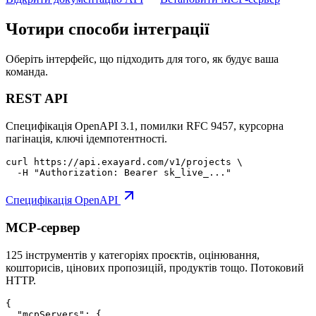
Чотири способи інтеграції
Оберіть інтерфейс, що підходить для того, як будує ваша
команда.
REST API
Специфікація OpenAPI 3.1, помилки RFC 9457, курсорна
пагінація, ключі ідемпотентності.
curl https://api.exayard.com/v1/projects \

  -H "Authorization: Bearer sk_live_..."
Специфікація OpenAPI
MCP-сервер
125 інструментів у категоріях проєктів, оцінювання,
кошторисів, цінових пропозицій, продуктів тощо. Потоковий
HTTP.
{

  "mcpServers": {
