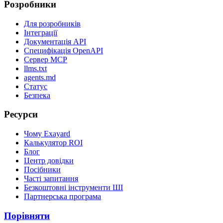
Розробники
Для розробників
Інтеграції
Документація API
Специфікація OpenAPI
Сервер MCP
llms.txt
agents.md
Статус
Безпека
Ресурси
Чому Exayard
Калькулятор ROI
Блог
Центр довідки
Посібники
Часті запитання
Безкоштовні інструменти ШІ
Партнерська програма
Порівняти