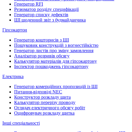
Генератор RFI
Резюматор розділу специфікації
Генератор списку дефектів
ШІ щоденний звіт з будмайданчика
Гіпсокартон
Генератор кошторисів з ШІ
Пошуковик конструкцій з вогнестійкістю
Генератор листів про зміну замовлення
Аналізатор розривів обсягу
Калькулятор матеріалів для гіпсокартону
Інспектор пошкоджень гіпсокартону
Електрика
Генератор комерційних пропозицій із ШІ
Питання-відповіді NEC
Конструктор розкладу щита
Калькулятор перерізу проводу
Оглядач електричного обсягу робіт
Оцифровувач розкладу щитка
Інші спеціальності