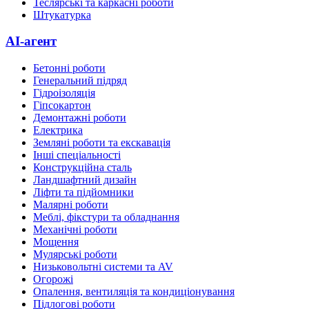
Теслярські та каркасні роботи
Штукатурка
AI-агент
Бетонні роботи
Генеральний підряд
Гідроізоляція
Гіпсокартон
Демонтажні роботи
Електрика
Земляні роботи та екскавація
Інші спеціальності
Конструкційна сталь
Ландшафтний дизайн
Ліфти та підйомники
Малярні роботи
Меблі, фікстури та обладнання
Механічні роботи
Мощення
Мулярські роботи
Низьковольтні системи та AV
Огорожі
Опалення, вентиляція та кондиціонування
Підлогові роботи