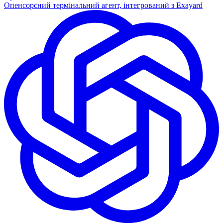
Опенсорсний термінальний агент, інтегрований з Exayard