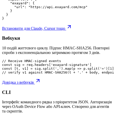
    "exayard": {

      "url": "https://api.exayard.com/mcp"

    }

  }

}
Встановити для Claude, Cursor тощо
Вебхуки
10 подій життєвого циклу. Підпис HMAC-SHA256. Повторні
спроби з експоненціальною затримкою протягом 3 днів.
// Receive HMAC-signed events

const sig = req.headers['exayard-signature']

const [t, v1] = sig.split(',').map(p => p.split('=')[1]
// verify v1 against HMAC-SHA256(t + '.' + body, endpoi
Довідка з вебхуків
CLI
Інтерфейс командного рядка з пріоритетом JSON. Авторизація
через OAuth Device Flow або API-ключ. Створено для агентів
та скриптів.