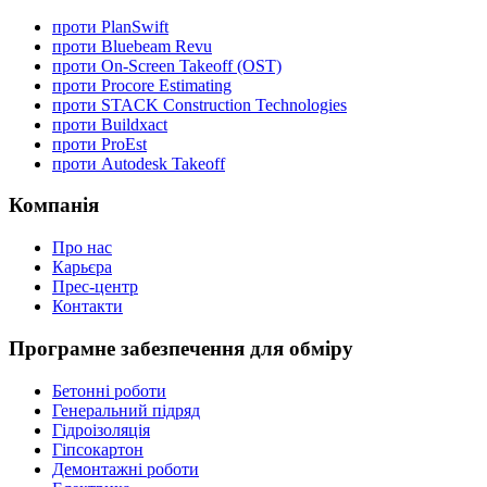
проти PlanSwift
проти Bluebeam Revu
проти On-Screen Takeoff (OST)
проти Procore Estimating
проти STACK Construction Technologies
проти Buildxact
проти ProEst
проти Autodesk Takeoff
Компанія
Про нас
Карьєра
Прес-центр
Контакти
Програмне забезпечення для обміру
Бетонні роботи
Генеральний підряд
Гідроізоляція
Гіпсокартон
Демонтажні роботи