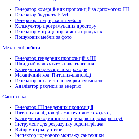
Генератор комерційних пропозицій за допомогою ШІ
Генератор бюджету FF&E
Генератор специфікацій меблів
Калькулятор програмування простору
Генератор матриці порівняння продуктів
Пошуковик меблів за фото
Механічні роботи
Генератор тендерних пропозицій з ШІ
Швидкий калькулятор навантаження
Калькулятор розміру повітроводів
Механічний код: Питання-відповіді
Генератор чек-листа перевірки субміталів
Аналізатор рахунків за енергію
Сантехніка
Генератор ШІ тендерних пропозицій
Питання та відповіді з сантехнічного кодексу
Калькулятор одиниць санприладів та розмірів труб
Інструмент для розрахунку водонагрівача
Вибір матеріалу труби
Інспектор чорнового монтажу сантехніки