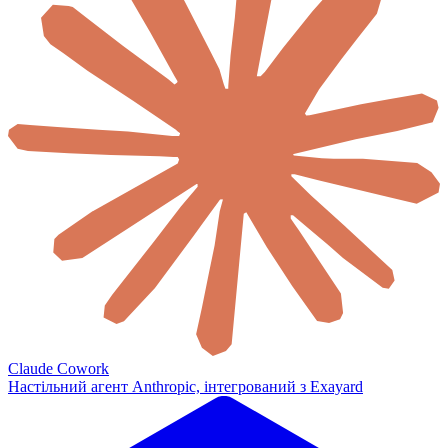
Claude Cowork
Настільний агент Anthropic, інтегрований з Exayard