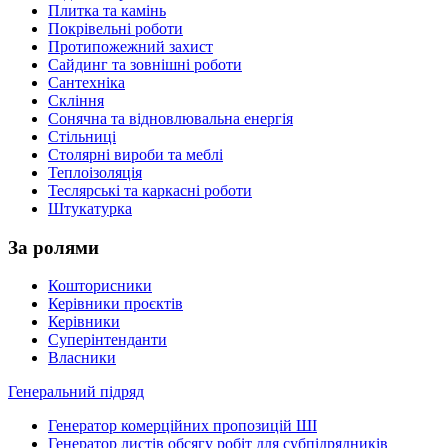
Плитка та камінь
Покрівельні роботи
Протипожежний захист
Сайдинг та зовнішні роботи
Сантехніка
Скління
Сонячна та відновлювальна енергія
Стільниці
Столярні вироби та меблі
Теплоізоляція
Теслярські та каркасні роботи
Штукатурка
За ролями
Кошторисники
Керівники проєктів
Керівники
Суперінтенданти
Власники
Генеральний підряд
Генератор комерційних пропозицій ШІ
Генератор листів обсягу робіт для субпідрядників