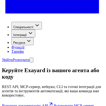
Спеціальності
Інтеграції
Ресурси
Функції
Тарифи
Увійти
Розпочати
Керуйте Exayard із вашого агента або
коду
REST API, MCP-сервер, вебхуки, CLI та готові інтеграції для
агентів та інструментів автоматизації, які ваша команда вже
використовує.
Відкрити документацію API
Встановити MCP-сервер