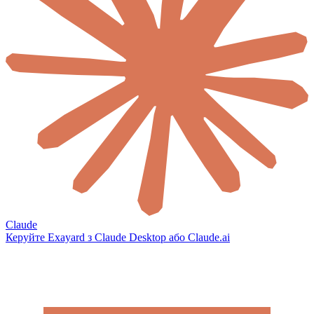
Claude
Керуйте Exayard з Claude Desktop або Claude.ai