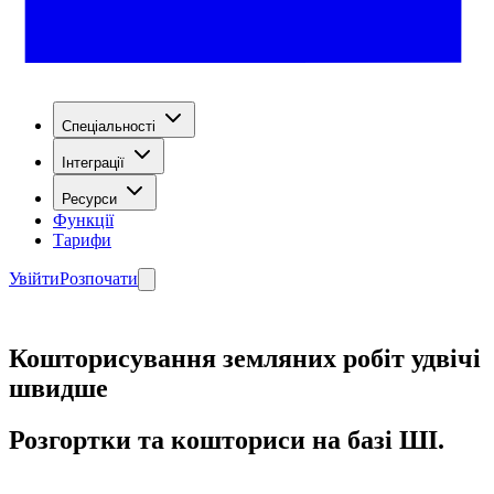
Спеціальності
Інтеграції
Ресурси
Функції
Тарифи
Увійти
Розпочати
Кошторисування земляних робіт удвічі
швидше
Розгортки та кошториси на базі ШІ.
Почати