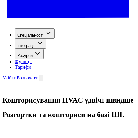
Спеціальності
Інтеграції
Ресурси
Функції
Тарифи
Увійти
Розпочати
Кошторисування HVAC удвічі швидше
Розгортки та кошториси на базі ШІ.
Почати