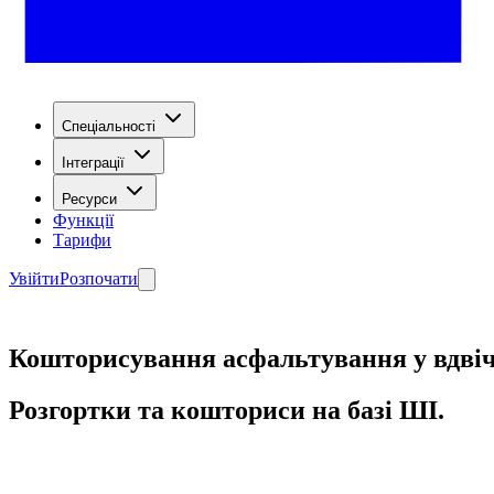
Спеціальності
Інтеграції
Ресурси
Функції
Тарифи
Увійти
Розпочати
Кошторисування асфальтування у вдвіч
Розгортки та кошториси на базі ШІ.
Почати