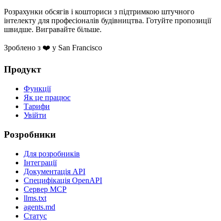
Розрахунки обсягів і кошториси з підтримкою штучного
інтелекту для професіоналів будівництва. Готуйте пропозиції
швидше. Вигравайте більше.
Зроблено з ❤️ у San Francisco
Продукт
Функції
Як це працює
Тарифи
Увійти
Розробники
Для розробників
Інтеграції
Документація API
Специфікація OpenAPI
Сервер MCP
llms.txt
agents.md
Статус