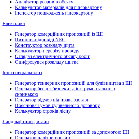
Аналізатор розривів обсягу
Калькулятор матеріалів для гіпсокартону
Інспектор пошкоджень гіпсокартону
Електрика
Генератор комерційних пропозицій із ШІ
Питання-відповіді NEC
Конструктор розкладу щита
Калькулятор перерізу проводу
Оглядач електричного обсягу робіт
Оцифровувач розкладу щитка
Інші спеціальності
Генератор тендерних пропозицій для будівництва з ШІ
Генератор бесід з безпеки за інструментальною
скринькою
Генератор відмов від права застави
Пояснювач умов будівельного договору
Калькулятор строків лієну
Ландшафтний дизайн
Генератор комерційних пропозицій за допомогою ШІ
Генератор палітри рослин