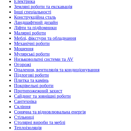
Електрика
Земляні роботи та екскавація
Інші спеціальності
Конструкційна сталь
Ландшафтний дизайн
Ліфти та підйомники
Малярні роботи
Меблі, фікстури та обладнання
Механічні роботи
Мощення
Мулярські роботи
Низьковольтні системи та AV
Огорожі
Опалення, вентиляція та кондиціонування
Підлогові роботи
Плитка та камінь
Покрівельні роботи
Протипожежний захист
Сайдинг та зовнішні роботи
Сантехніка
Скління
Сонячна та відновлювальна енергія
Стільниці
Столярні вироби та меблі
Теплоізоляція