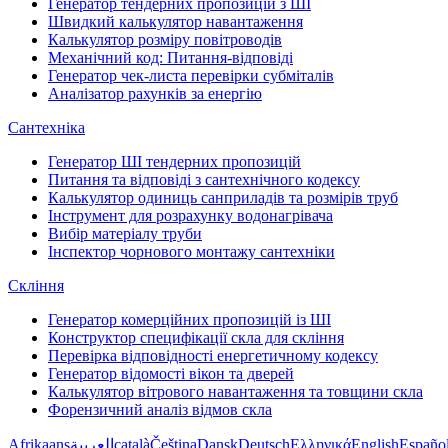
Генератор тендерних пропозицій з ШІ
Швидкий калькулятор навантаження
Калькулятор розміру повітроводів
Механічний код: Питання-відповіді
Генератор чек-листа перевірки субміталів
Аналізатор рахунків за енергію
Сантехніка
Генератор ШІ тендерних пропозицій
Питання та відповіді з сантехнічного кодексу
Калькулятор одиниць санприладів та розмірів труб
Інструмент для розрахунку водонагрівача
Вибір матеріалу труби
Інспектор чорнового монтажу сантехніки
Скління
Генератор комерційних пропозицій із ШІ
Конструктор специфікації скла для скління
Перевірка відповідності енергетичному кодексу
Генератор відомості вікон та дверей
Калькулятор вітрового навантаження та товщини скла
Форензичний аналіз відмов скла
Afrikaans
العربية
català
Čeština
Dansk
Deutsch
Ελληνικά
English
Españo