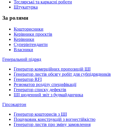
Теслярські та каркасні роботи
Штукатурка
За ролями
Кошторисники
Керівники проєктів
Керівники
Суперінтенданти
Власники
Генеральний підряд
Генератор комерційних пропозицій ШІ
Генератор листів обсягу робіт для субпідрядників
Генератор RFI
Резюматор розділу специфікації
Генератор списку дефектів
ШІ щоденний звіт з будмайданчика
Гіпсокартон
Генератор кошторисів з ШІ
Пошуковик конструкцій з вогнестійкістю
Генератор листів про зміну замовлення