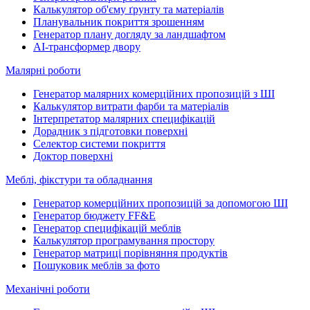
Калькулятор об'єму ґрунту та матеріалів
Планувальник покриття зрошенням
Генератор плану догляду за ландшафтом
AI-трансформер двору
Малярні роботи
Генератор малярних комерційних пропозицій з ШІ
Калькулятор витрати фарби та матеріалів
Інтерпретатор малярних специфікацій
Дорадник з підготовки поверхні
Селектор системи покриття
Доктор поверхні
Меблі, фікстури та обладнання
Генератор комерційних пропозицій за допомогою ШІ
Генератор бюджету FF&E
Генератор специфікацій меблів
Калькулятор програмування простору
Генератор матриці порівняння продуктів
Пошуковик меблів за фото
Механічні роботи