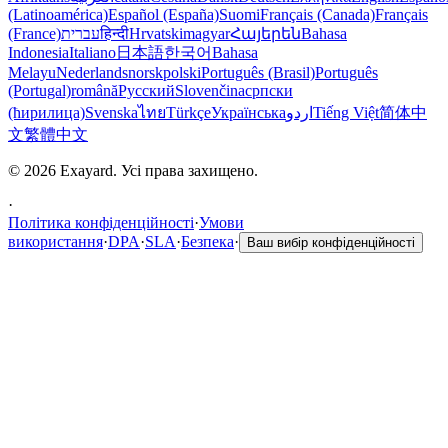
(Latinoamérica)
Español (España)
Suomi
Français (Canada)
Français
(France)
עברית
हिन्दी
Hrvatski
magyar
Հայերեն
Bahasa
Indonesia
Italiano
日本語
한국어
Bahasa
Melayu
Nederlands
norsk
polski
Português (Brasil)
Português
(Portugal)
română
Русский
Slovenčina
српски
(ћирилица)
Svenska
ไทย
Türkçe
Українська
اردو
Tiếng Việt
简体中
文
繁體中文
© 2026 Exayard. Усі права захищено.
·
Політика конфіденційності
·
Умови
використання
·
DPA
·
SLA
·
Безпека
·
Ваш вибір конфіденційності