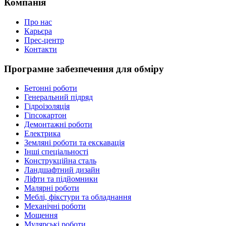
Компанія
Про нас
Карьєра
Прес-центр
Контакти
Програмне забезпечення для обміру
Бетонні роботи
Генеральний підряд
Гідроізоляція
Гіпсокартон
Демонтажні роботи
Електрика
Земляні роботи та екскавація
Інші спеціальності
Конструкційна сталь
Ландшафтний дизайн
Ліфти та підйомники
Малярні роботи
Меблі, фікстури та обладнання
Механічні роботи
Мощення
Мулярські роботи