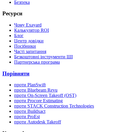
Безпека
Ресурси
Чому Exayard
Калькулятор ROI
Блог
Центр довідки
Посібники
Часті запитання
Безкоштовні інструменти ШІ
Партнерська програма
Порівняти
проти PlanSwift
проти Bluebeam Revu
проти On-Screen Takeoff (OST)
проти Procore Estimating
проти STACK Construction Technologies
проти Buildxact
проти ProEst
проти Autodesk Takeoff