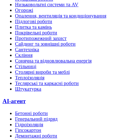
Низьковольтні системи та AV
Огорожі
Опалення, вентиляція та кондиціонування
Підлогові роботи
Плитка та камінь
Покрівельні роботи
Протипожежний захист
Сайдинг та зовнішні роботи
Сантехніка
Скління
Сонячна та відновлювальна енергія
Стільниці
Столярні вироби та меблі
Теплоізоляція
Теслярські та каркасні роботи
Штукатурка
AI-агент
Бетонні роботи
Генеральний підряд
Гідроізоляція
Гіпсокартон
Демонтажні роботи