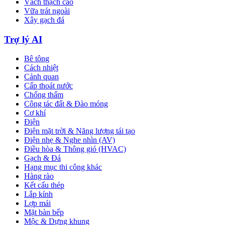
Vách thạch cao
Vữa trát ngoài
Xây gạch đá
Trợ lý AI
Bê tông
Cách nhiệt
Cảnh quan
Cấp thoát nước
Chống thấm
Công tác đất & Đào móng
Cơ khí
Điện
Điện mặt trời & Năng lượng tái tạo
Điện nhẹ & Nghe nhìn (AV)
Điều hòa & Thông gió (HVAC)
Gạch & Đá
Hạng mục thi công khác
Hàng rào
Kết cấu thép
Lắp kính
Lợp mái
Mặt bàn bếp
Mộc & Dựng khung