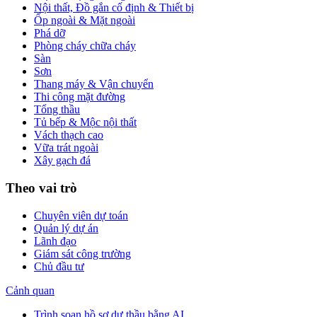
Nội thất, Đồ gắn cố định & Thiết bị
Ốp ngoài & Mặt ngoài
Phá dỡ
Phòng cháy chữa cháy
Sàn
Sơn
Thang máy & Vận chuyển
Thi công mặt đường
Tổng thầu
Tủ bếp & Mộc nội thất
Vách thạch cao
Vữa trát ngoài
Xây gạch đá
Theo vai trò
Chuyên viên dự toán
Quản lý dự án
Lãnh đạo
Giám sát công trường
Chủ đầu tư
Cảnh quan
Trình soạn hồ sơ dự thầu bằng AI