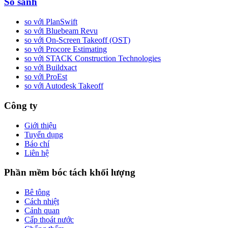
So sánh
so với PlanSwift
so với Bluebeam Revu
so với On-Screen Takeoff (OST)
so với Procore Estimating
so với STACK Construction Technologies
so với Buildxact
so với ProEst
so với Autodesk Takeoff
Công ty
Giới thiệu
Tuyển dụng
Báo chí
Liên hệ
Phần mềm bóc tách khối lượng
Bê tông
Cách nhiệt
Cảnh quan
Cấp thoát nước