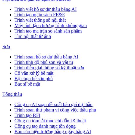
Trình viết hồ sơ dự thầu bằng AI
Trình tạo ngân sách FF&E
Trình viết thông số nội thất
Máy tính lập chương trình không gian
Trình tạo ma trận so sánh sản phẩm
Tìm nội thất từ ảnh
Sơn
Trình soạn hồ sơ dự thầu bằng AI
Trình tính độ phủ sơn và vật tư
Trình diễn giải thông số kỹ thuật sơn
Cố vấn xử lý bề mặt
Bộ chọn hệ sơn phủ
Bác sĩ bề mặt
Tổng thầu
Công cụ AI soạn đề xuất báo giá dự thầu
Trình soạn thư phạm vi công việc thầu phụ
Trình tạo RFI
Công cụ tóm tắt mục chỉ dẫn kỹ thuật
Công cụ tạo danh mục tồn đọng
Báo cáo hiện trường hằng ngày bằng AI