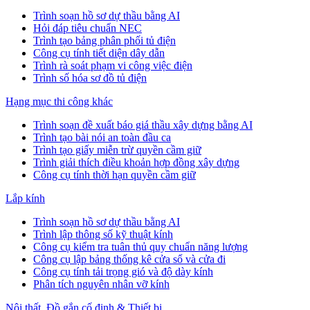
Trình soạn hồ sơ dự thầu bằng AI
Hỏi đáp tiêu chuẩn NEC
Trình tạo bảng phân phối tủ điện
Công cụ tính tiết diện dây dẫn
Trình rà soát phạm vi công việc điện
Trình số hóa sơ đồ tủ điện
Hạng mục thi công khác
Trình soạn đề xuất báo giá thầu xây dựng bằng AI
Trình tạo bài nói an toàn đầu ca
Trình tạo giấy miễn trừ quyền cầm giữ
Trình giải thích điều khoản hợp đồng xây dựng
Công cụ tính thời hạn quyền cầm giữ
Lắp kính
Trình soạn hồ sơ dự thầu bằng AI
Trình lập thông số kỹ thuật kính
Công cụ kiểm tra tuân thủ quy chuẩn năng lượng
Công cụ lập bảng thống kê cửa sổ và cửa đi
Công cụ tính tải trọng gió và độ dày kính
Phân tích nguyên nhân vỡ kính
Nội thất, Đồ gắn cố định & Thiết bị