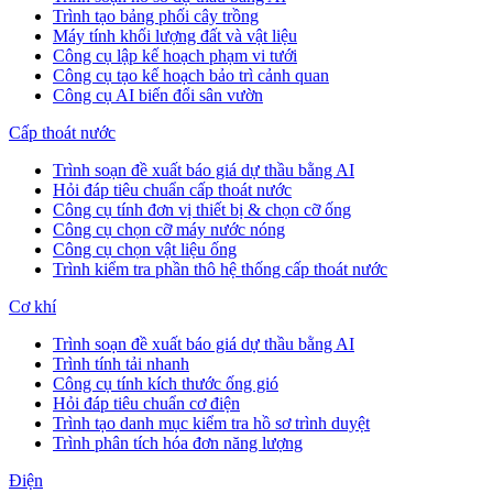
Trình tạo bảng phối cây trồng
Máy tính khối lượng đất và vật liệu
Công cụ lập kế hoạch phạm vi tưới
Công cụ tạo kế hoạch bảo trì cảnh quan
Công cụ AI biến đổi sân vườn
Cấp thoát nước
Trình soạn đề xuất báo giá dự thầu bằng AI
Hỏi đáp tiêu chuẩn cấp thoát nước
Công cụ tính đơn vị thiết bị & chọn cỡ ống
Công cụ chọn cỡ máy nước nóng
Công cụ chọn vật liệu ống
Trình kiểm tra phần thô hệ thống cấp thoát nước
Cơ khí
Trình soạn đề xuất báo giá dự thầu bằng AI
Trình tính tải nhanh
Công cụ tính kích thước ống gió
Hỏi đáp tiêu chuẩn cơ điện
Trình tạo danh mục kiểm tra hồ sơ trình duyệt
Trình phân tích hóa đơn năng lượng
Điện