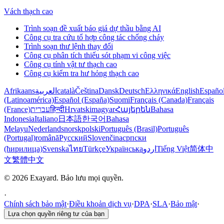
Vách thạch cao
Trình soạn đề xuất báo giá dự thầu bằng AI
Công cụ tra cứu tổ hợp công tác chống cháy
Trình soạn thư lệnh thay đổi
Công cụ phân tích thiếu sót phạm vi công việc
Công cụ tính vật tư thạch cao
Công cụ kiểm tra hư hỏng thạch cao
Afrikaans
العربية
català
Čeština
Dansk
Deutsch
Ελληνικά
English
Españo
(Latinoamérica)
Español (España)
Suomi
Français (Canada)
Français
(France)
עברית
हिन्दी
Hrvatski
magyar
Հայերեն
Bahasa
Indonesia
Italiano
日本語
한국어
Bahasa
Melayu
Nederlands
norsk
polski
Português (Brasil)
Português
(Portugal)
română
Русский
Slovenčina
српски
(ћирилица)
Svenska
ไทย
Türkçe
Українська
اردو
Tiếng Việt
简体中
文
繁體中文
© 2026 Exayard. Bảo lưu mọi quyền.
·
Chính sách bảo mật
·
Điều khoản dịch vụ
·
DPA
·
SLA
·
Bảo mật
·
Lựa chọn quyền riêng tư của bạn