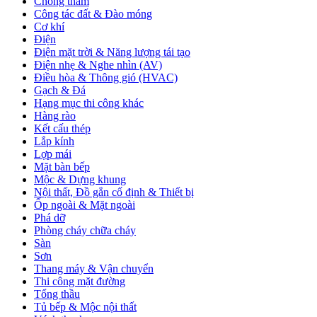
Chống thấm
Công tác đất & Đào móng
Cơ khí
Điện
Điện mặt trời & Năng lượng tái tạo
Điện nhẹ & Nghe nhìn (AV)
Điều hòa & Thông gió (HVAC)
Gạch & Đá
Hạng mục thi công khác
Hàng rào
Kết cấu thép
Lắp kính
Lợp mái
Mặt bàn bếp
Mộc & Dựng khung
Nội thất, Đồ gắn cố định & Thiết bị
Ốp ngoài & Mặt ngoài
Phá dỡ
Phòng cháy chữa cháy
Sàn
Sơn
Thang máy & Vận chuyển
Thi công mặt đường
Tổng thầu
Tủ bếp & Mộc nội thất