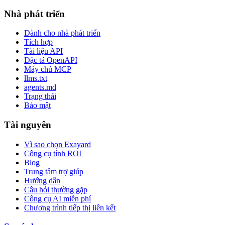
Nhà phát triển
Dành cho nhà phát triển
Tích hợp
Tài liệu API
Đặc tả OpenAPI
Máy chủ MCP
llms.txt
agents.md
Trạng thái
Bảo mật
Tài nguyên
Vì sao chọn Exayard
Công cụ tính ROI
Blog
Trung tâm trợ giúp
Hướng dẫn
Câu hỏi thường gặp
Công cụ AI miễn phí
Chương trình tiếp thị liên kết