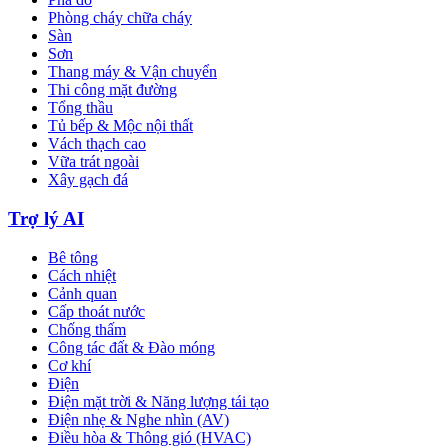
Phòng cháy chữa cháy
Sàn
Sơn
Thang máy & Vận chuyển
Thi công mặt đường
Tổng thầu
Tủ bếp & Mộc nội thất
Vách thạch cao
Vữa trát ngoài
Xây gạch đá
Trợ lý AI
Bê tông
Cách nhiệt
Cảnh quan
Cấp thoát nước
Chống thấm
Công tác đất & Đào móng
Cơ khí
Điện
Điện mặt trời & Năng lượng tái tạo
Điện nhẹ & Nghe nhìn (AV)
Điều hòa & Thông gió (HVAC)