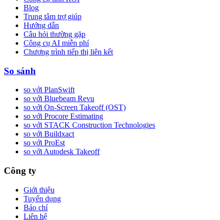
Blog
Trung tâm trợ giúp
Hướng dẫn
Câu hỏi thường gặp
Công cụ AI miễn phí
Chương trình tiếp thị liên kết
So sánh
so với PlanSwift
so với Bluebeam Revu
so với On-Screen Takeoff (OST)
so với Procore Estimating
so với STACK Construction Technologies
so với Buildxact
so với ProEst
so với Autodesk Takeoff
Công ty
Giới thiệu
Tuyển dụng
Báo chí
Liên hệ