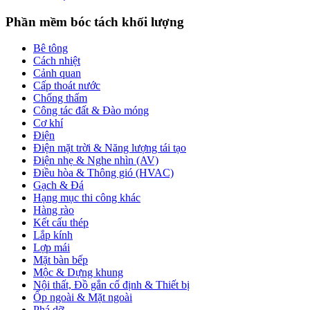
Phần mềm bóc tách khối lượng
Bê tông
Cách nhiệt
Cảnh quan
Cấp thoát nước
Chống thấm
Công tác đất & Đào móng
Cơ khí
Điện
Điện mặt trời & Năng lượng tái tạo
Điện nhẹ & Nghe nhìn (AV)
Điều hòa & Thông gió (HVAC)
Gạch & Đá
Hạng mục thi công khác
Hàng rào
Kết cấu thép
Lắp kính
Lợp mái
Mặt bàn bếp
Mộc & Dựng khung
Nội thất, Đồ gắn cố định & Thiết bị
Ốp ngoài & Mặt ngoài
Phá dỡ