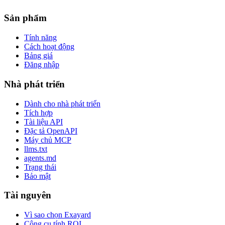
Sản phẩm
Tính năng
Cách hoạt động
Bảng giá
Đăng nhập
Nhà phát triển
Dành cho nhà phát triển
Tích hợp
Tài liệu API
Đặc tả OpenAPI
Máy chủ MCP
llms.txt
agents.md
Trạng thái
Bảo mật
Tài nguyên
Vì sao chọn Exayard
Công cụ tính ROI