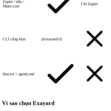
Zapier / n8n /
Chỉ Zapier
Make.com
CLI công khai
@exayard/cli
llms.txt + agents.md
Vì sao chọn Exayard