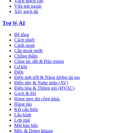
Vách thạch cao
Vữa trát ngoài
Xây gạch đá
Trợ lý AI
Bê tông
Cách nhiệt
Cảnh quan
Cấp thoát nước
Chống thấm
Công tác đất & Đào móng
Cơ khí
Điện
Điện mặt trời & Năng lượng tái tạo
Điện nhẹ & Nghe nhìn (AV)
Điều hòa & Thông gió (HVAC)
Gạch & Đá
Hạng mục thi công khác
Hàng rào
Kết cấu thép
Lắp kính
Lợp mái
Mặt bàn bếp
Mộc & Dựng khung