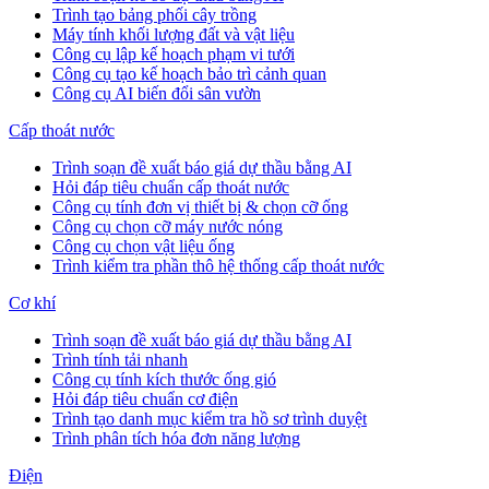
Trình tạo bảng phối cây trồng
Máy tính khối lượng đất và vật liệu
Công cụ lập kế hoạch phạm vi tưới
Công cụ tạo kế hoạch bảo trì cảnh quan
Công cụ AI biến đổi sân vườn
Cấp thoát nước
Trình soạn đề xuất báo giá dự thầu bằng AI
Hỏi đáp tiêu chuẩn cấp thoát nước
Công cụ tính đơn vị thiết bị & chọn cỡ ống
Công cụ chọn cỡ máy nước nóng
Công cụ chọn vật liệu ống
Trình kiểm tra phần thô hệ thống cấp thoát nước
Cơ khí
Trình soạn đề xuất báo giá dự thầu bằng AI
Trình tính tải nhanh
Công cụ tính kích thước ống gió
Hỏi đáp tiêu chuẩn cơ điện
Trình tạo danh mục kiểm tra hồ sơ trình duyệt
Trình phân tích hóa đơn năng lượng
Điện