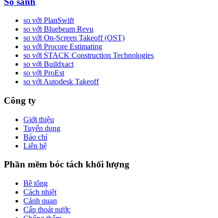
So sánh
so với PlanSwift
so với Bluebeam Revu
so với On-Screen Takeoff (OST)
so với Procore Estimating
so với STACK Construction Technologies
so với Buildxact
so với ProEst
so với Autodesk Takeoff
Công ty
Giới thiệu
Tuyển dụng
Báo chí
Liên hệ
Phần mềm bóc tách khối lượng
Bê tông
Cách nhiệt
Cảnh quan
Cấp thoát nước