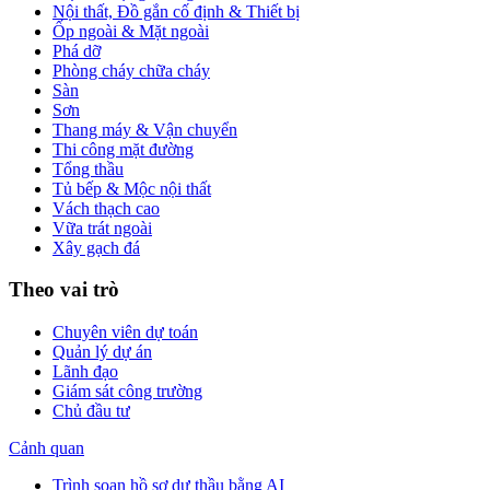
Nội thất, Đồ gắn cố định & Thiết bị
Ốp ngoài & Mặt ngoài
Phá dỡ
Phòng cháy chữa cháy
Sàn
Sơn
Thang máy & Vận chuyển
Thi công mặt đường
Tổng thầu
Tủ bếp & Mộc nội thất
Vách thạch cao
Vữa trát ngoài
Xây gạch đá
Theo vai trò
Chuyên viên dự toán
Quản lý dự án
Lãnh đạo
Giám sát công trường
Chủ đầu tư
Cảnh quan
Trình soạn hồ sơ dự thầu bằng AI