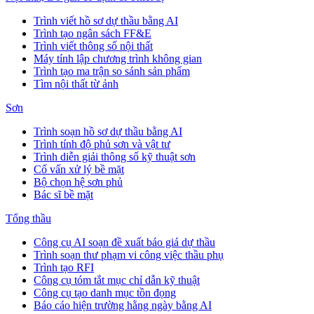
Trình viết hồ sơ dự thầu bằng AI
Trình tạo ngân sách FF&E
Trình viết thông số nội thất
Máy tính lập chương trình không gian
Trình tạo ma trận so sánh sản phẩm
Tìm nội thất từ ảnh
Sơn
Trình soạn hồ sơ dự thầu bằng AI
Trình tính độ phủ sơn và vật tư
Trình diễn giải thông số kỹ thuật sơn
Cố vấn xử lý bề mặt
Bộ chọn hệ sơn phủ
Bác sĩ bề mặt
Tổng thầu
Công cụ AI soạn đề xuất báo giá dự thầu
Trình soạn thư phạm vi công việc thầu phụ
Trình tạo RFI
Công cụ tóm tắt mục chỉ dẫn kỹ thuật
Công cụ tạo danh mục tồn đọng
Báo cáo hiện trường hằng ngày bằng AI