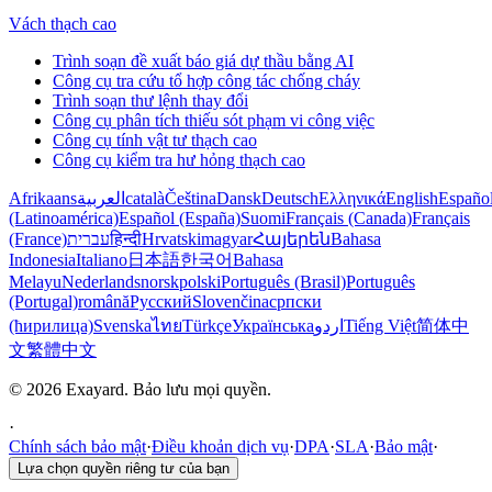
Vách thạch cao
Trình soạn đề xuất báo giá dự thầu bằng AI
Công cụ tra cứu tổ hợp công tác chống cháy
Trình soạn thư lệnh thay đổi
Công cụ phân tích thiếu sót phạm vi công việc
Công cụ tính vật tư thạch cao
Công cụ kiểm tra hư hỏng thạch cao
Afrikaans
العربية
català
Čeština
Dansk
Deutsch
Ελληνικά
English
Españo
(Latinoamérica)
Español (España)
Suomi
Français (Canada)
Français
(France)
עברית
हिन्दी
Hrvatski
magyar
Հայերեն
Bahasa
Indonesia
Italiano
日本語
한국어
Bahasa
Melayu
Nederlands
norsk
polski
Português (Brasil)
Português
(Portugal)
română
Русский
Slovenčina
српски
(ћирилица)
Svenska
ไทย
Türkçe
Українська
اردو
Tiếng Việt
简体中
文
繁體中文
© 2026 Exayard. Bảo lưu mọi quyền.
·
Chính sách bảo mật
·
Điều khoản dịch vụ
·
DPA
·
SLA
·
Bảo mật
·
Lựa chọn quyền riêng tư của bạn