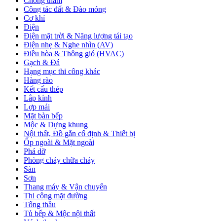
Chống thấm
Công tác đất & Đào móng
Cơ khí
Điện
Điện mặt trời & Năng lượng tái tạo
Điện nhẹ & Nghe nhìn (AV)
Điều hòa & Thông gió (HVAC)
Gạch & Đá
Hạng mục thi công khác
Hàng rào
Kết cấu thép
Lắp kính
Lợp mái
Mặt bàn bếp
Mộc & Dựng khung
Nội thất, Đồ gắn cố định & Thiết bị
Ốp ngoài & Mặt ngoài
Phá dỡ
Phòng cháy chữa cháy
Sàn
Sơn
Thang máy & Vận chuyển
Thi công mặt đường
Tổng thầu
Tủ bếp & Mộc nội thất