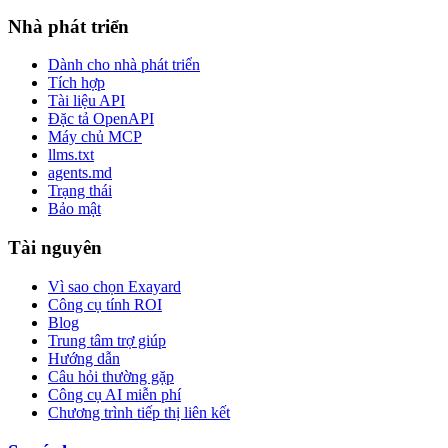
Nhà phát triển
Dành cho nhà phát triển
Tích hợp
Tài liệu API
Đặc tả OpenAPI
Máy chủ MCP
llms.txt
agents.md
Trạng thái
Bảo mật
Tài nguyên
Vì sao chọn Exayard
Công cụ tính ROI
Blog
Trung tâm trợ giúp
Hướng dẫn
Câu hỏi thường gặp
Công cụ AI miễn phí
Chương trình tiếp thị liên kết