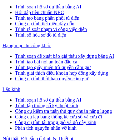
Trình soạn hồ sơ dự thầu bằng AI
Hỏi đáp tiêu chuẩn NEC
Trình tạo bảng phân phối tủ điện
Công cụ tính tiết diện dây dẫn
Trình rà soát phạm vi công việc điện
Trình số hóa sơ đồ tủ điện
Hạng mục thi công khác
Trình soạn đề xuất báo giá thầu xây dựng bằng AI
Trình tạo bài nói an toàn đầu ca
Trình tạo giấy miễn trừ quyền cầm giữ
Trình giải thích điều khoản hợp đồng xây dựng
Công cụ tính thời hạn quyền cầm giữ
Lắp kính
Trình soạn hồ sơ dự thầu bằng AI
Trình lập thông số kỹ thuật kính
Công cụ kiểm tra tuân thủ quy chuẩn năng lượng
Công cụ lập bảng thống kê cửa sổ và cửa đi
Công cụ tính tải trọng gió và độ dày kính
Phân tích nguyên nhân vỡ kính
Nội thất, Đồ gắn cố định & Thiết bị